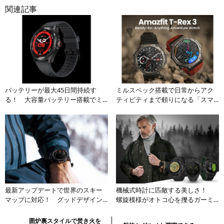
関連記事
バッテリーが最大45日間持続す
ミルスペック搭載で日常からアク
る！ 大容量バッテリー搭載でミ
ティビティまで頼りになる「スマ
ルスペックを誇る次世代GPSスマー
ートウォッチ」の実力とは
トウォッチがマジでヤバい
最新アップデートで世界のスキー
機械式時計に匹敵する美しさ！
マップに対応！ グッドデザイン
螺旋模様がオトコ心を擽るガーミ
賞受賞の本格派アウトドア用スマ
ンの最高級コレクションに比類な
ートウォッチ
きカーボン仕様がデビュー
前
Previous:
囲炉裏スタイルで焚き火を
Next: