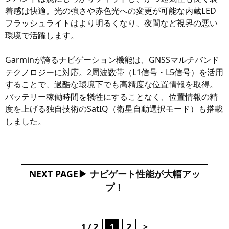
着感は快適。光の強さや赤色光への変更が可能な内蔵LED
フラッシュライトはより明るくなり、夜間など視界の悪い
環境で活躍します。
Garminが誇るナビゲーション機能は、GNSSマルチバンド
テクノロジーに対応。2周波数帯（L1信号・L5信号）を活用
することで、過酷な環境下でも高精度な位置情報を取得。
バッテリー稼働時間を犠牲にすることなく、位置情報の精
度を上げる独自技術のSatIQ（衛星自動選択モード）も搭載
しました。
NEXT PAGE
ナビゲート性能が大幅アッ
プ！
1 / 2
1
2
>