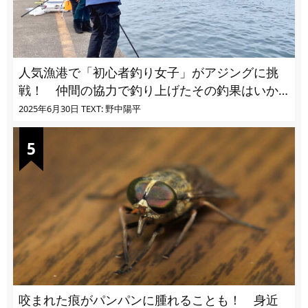
人気漁港で「初心者釣り女子」がアジングに挑
戦！ 仲間の協力で釣り上げたその釣果はいか
に!?
2025年6月30日
TEXT: 野中陽平
咬まれた痕がパンパンに腫れることも！ 身近