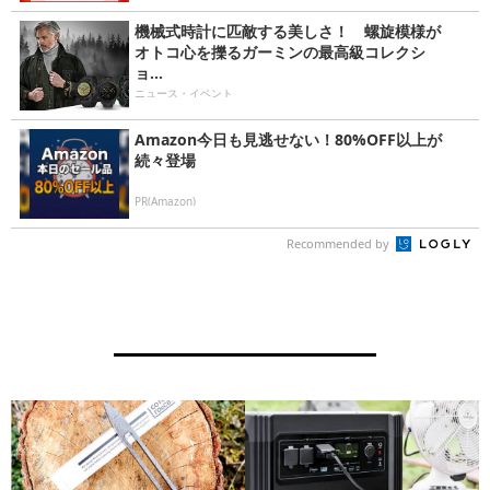
機械式時計に匹敵する美しさ！ 螺旋模様が
オトコ心を擽るガーミンの最高級コレクシ
ョ...
ニュース・イベント
Amazon今日も見逃せない！80%OFF以上が
続々登場
PR(Amazon)
Recommended by