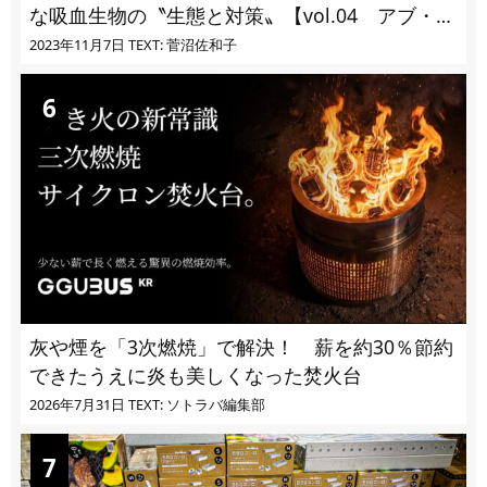
な吸血生物の〝生態と対策〟【vol.04 アブ・ブ
ユ・ヌカカ】
2023年11月7日
TEXT: 菅沼佐和子
灰や煙を「3次燃焼」で解決！ 薪を約30％節約
できたうえに炎も美しくなった焚火台
2026年7月31日
TEXT: ソトラバ編集部