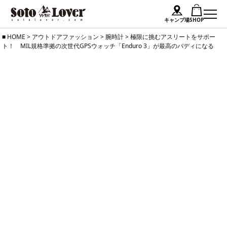
キャンプ場
SHOP
Skip
HOME
>
アウトドアファッション
>
腕時計
>
極限に挑むアスリートをサポー
ト！ MIL規格準拠の次世代GPSウォッチ「Enduro 3」が最高のバディになる
to
content