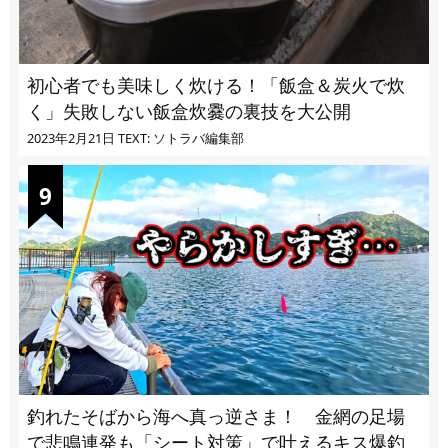
初心者でも美味しく炊ける！「飯盒＆炭火で炊
く」失敗しない飯盒炊爨の裏技を大公開
2023年2月21日
TEXT: ソトラバ編集部
釣れたそばから海へ真っ逆さま！ 金網の足場
で悲鳴連発も「シート対策」で叶えるキス爆釣