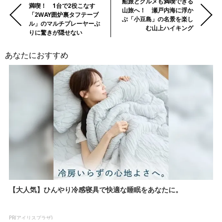
船旅とグルメも満喫できる
満喫！ 1台で2役こなす
の
山旅へ！ 瀬戸内海に浮か
「2WAY囲炉裏タフテーブ
ぶ「小豆島」の名景を楽し
記
ル」のマルチプレーヤーぶ
む山上ハイキング
事・
りに驚きが隠せない
次
あなたにおすすめ
の
記
事
【大人気】ひんやり冷感寝具で快適な睡眠をあなたに。
PR(アイリスプラザ)