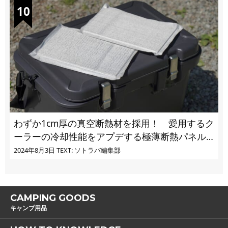
わずか1cm厚の真空断熱材を採用！ 愛用するク
ーラーの冷却性能をアプデする極薄断熱パネル
の実力とは
2024年8月3日
TEXT: ソトラバ編集部
CAMPING GOODS
キャンプ用品