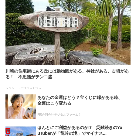
川崎の住宅街にある丘には動物園がある、神社がある、古墳があ
る！ 不思議がテンコ盛...
レジャー・アクティビティ
あなたの金運はどう？宝くじに縁がある時、
金運はこう変わる
PR(合同会社デジタルファーム )
ほんとにご利益があるのか!? 災難続きのYo
uTuberが「龍吟の滝」でマイナス...