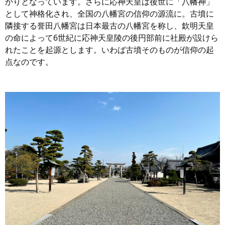
かりとなっています。さらに応神天皇は後世に「八幡神」
として神格化され、全国の八幡宮の信仰の源流に。古墳に
隣接する誉田八幡宮は日本最古の八幡宮を称し、欽明天皇
の命によって6世紀に応神天皇陵の後円部前に社殿が設けら
れたことを起源とします。いわば古墳そのものが信仰の起
点なのです。