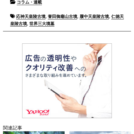
Posted
コラム・連載
in
Tagged
,
,
,
応神天皇陵古墳
誉田御廟山古墳
履中天皇陵古墳
仁徳天
,
皇陵古墳
世界三大墳墓
関連記事