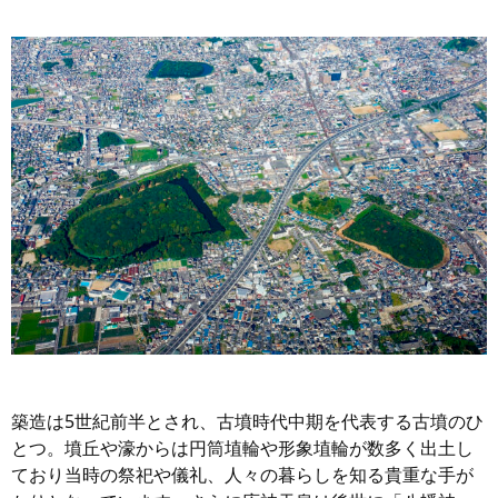
築造は5世紀前半とされ、古墳時代中期を代表する古墳のひ
とつ。墳丘や濠からは円筒埴輪や形象埴輪が数多く出土し
ており当時の祭祀や儀礼、人々の暮らしを知る貴重な手が