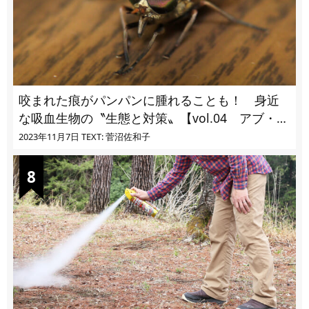
咬まれた痕がパンパンに腫れることも！ 身近
な吸血生物の〝生態と対策〟【vol.04 アブ・ブ
ユ・ヌカカ】
2023年11月7日
TEXT: 菅沼佐和子