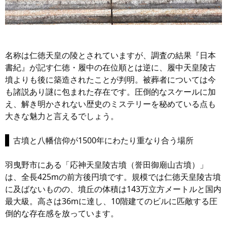
名称は仁徳天皇の陵とされていますが、調査の結果『日本
書紀』が記す仁徳・履中の在位順とは逆に、履中天皇陵古
墳よりも後に築造されたことが判明。被葬者については今
も諸説あり謎に包まれた存在です。圧倒的なスケールに加
え、解き明かされない歴史のミステリーを秘めている点も
大きな魅力と言えるでしょう。
古墳と八幡信仰が1500年にわたり重なり合う場所
羽曳野市にある「応神天皇陵古墳（誉田御廟山古墳）」
は、全長425mの前方後円墳です。規模では仁徳天皇陵古墳
に及ばないものの、墳丘の体積は143万立方メートルと国内
最大級。高さは36mに達し、10階建てのビルに匹敵する圧
倒的な存在感を放っています。