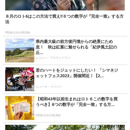
８月のロト6はこの方法で買え!!６つの数字が『完全一致』する方
法
PR(株式会社MURA)
県内最大級の前方後円墳からの絶景にため
息！ 秋は紅葉に魅せられる「紀伊風土記の
丘...
レジャー・アクティビティ
君のハートをジェットにしたい！ 「シマネジ
ェットフェス2023」開催間近！【2...
ニュース・イベント
【昭和43年以前生まれはロト６この数字を買
うべき】6つの数字が「完全一致」する方...
PR(株式会社MURA)