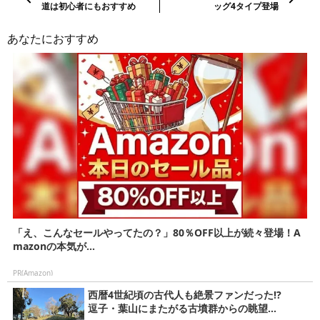
記
道は初心者にもおすすめ
ッグ4タイプ登場
事・
次
あなたにおすすめ
の
記
事
「え、こんなセールやってたの？」80％OFF以上が続々登場！A
mazonの本気が...
PR(Amazon)
西暦4世紀頃の古代人も絶景ファンだった!?
逗子・葉山にまたがる古墳群からの眺望...