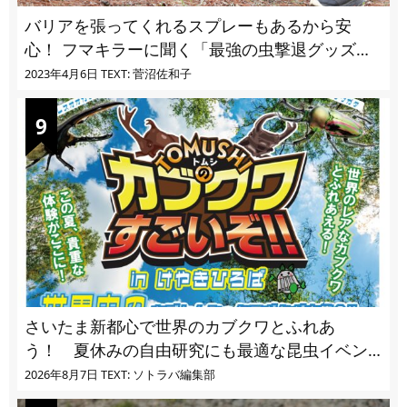
バリアを張ってくれるスプレーもあるから安
心！ フマキラーに聞く「最強の虫撃退グッズ
vol.4」【キャンプサイトで使う虫よけ】
2023年4月6日
TEXT: 菅沼佐和子
さいたま新都心で世界のカブクワとふれあ
う！ 夏休みの自由研究にも最適な昆虫イベン
ト
2026年8月7日
TEXT: ソトラバ編集部