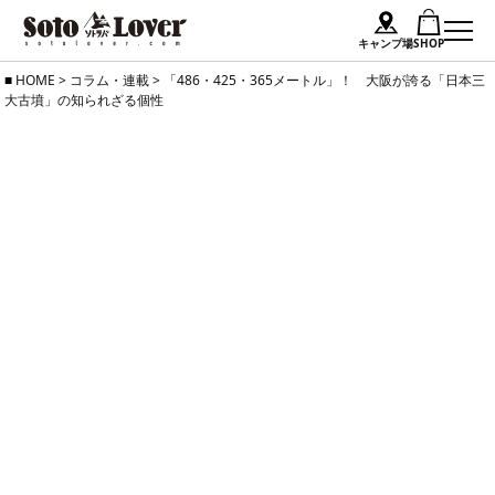
キャンプ場
SHOP
Skip
HOME
>
コラム・連載
>
「486・425・365メートル」！ 大阪が誇る「日本三
大古墳」の知られざる個性
to
content