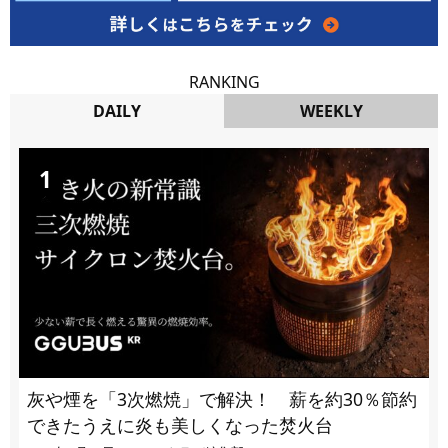
RANKING
DAILY
WEEKLY
DAILY
灰や煙を「3次燃焼」で解決！ 薪を約30％節約
できたうえに炎も美しくなった焚火台