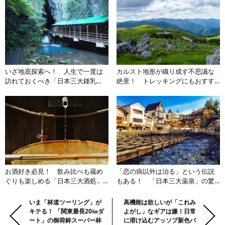
いざ地底探索へ！ 人生で一度は
カルスト地形が織り成す不思議な
訪れておくべき「日本三大鍾乳
絶景！ トレッキングにもおすす
洞」の幻想的な魅力とは
めな「日本三大カルスト」の魅力
とは
お酒好き必見！ 飲み比べも蔵め
「恋の病以外は治る」という伝説
ぐりも楽しめる「日本三大酒処」
もある！ 「日本三大薬泉」の驚
とは
くべき実力とは
前
Previous:
いま「林道ツーリング」が
Next:
高機能は欲しいが「これみ
キテる！ 「関東最長20㎞ダ
よがし」なギアは嫌！日常
の
ート」の御荷鉾スーパー林
に溶け込むアッソブ新色バ