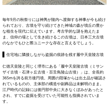
毎年9月の秋祭りには神輿が陵内へ渡御する神事が今も続け
られており、古墳を守り続けてきた神域の森が墳丘の豊か
な植生を現代に伝えています。考古学的な謎を抱えたま
ま、信仰の場として生き続けるこの古墳は、日本三大古墳
のなかでもひと際ユニークな存在と言えるでしょう。
住宅地に隣接しながら盗掘の痕跡を残す履中天皇陵古墳
仁徳天皇陵と同じく堺市にある「履中天皇陵古墳（ミサン
ザイ古墳・石津ヶ丘古墳・百舌鳥陵山古墳）」は、全長約
365mを誇る前方後円墳。周囲の陪塚からは出土品が確認さ
れているものの、主体部の構造や副葬品は未解明のまま。
江戸時代の記録には後円部中央に大きなくぼみがあったと
され、すでに盗掘を受けていた可能性も指摘されていま
す。