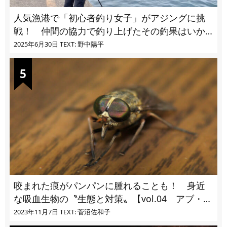
人気漁港で「初心者釣り女子」がアジングに挑
戦！ 仲間の協力で釣り上げたその釣果はいか
に!?
2025年6月30日
TEXT: 野中陽平
咬まれた痕がパンパンに腫れることも！ 身近
な吸血生物の〝生態と対策〟【vol.04 アブ・ブ
ユ・ヌカカ】
2023年11月7日
TEXT: 菅沼佐和子