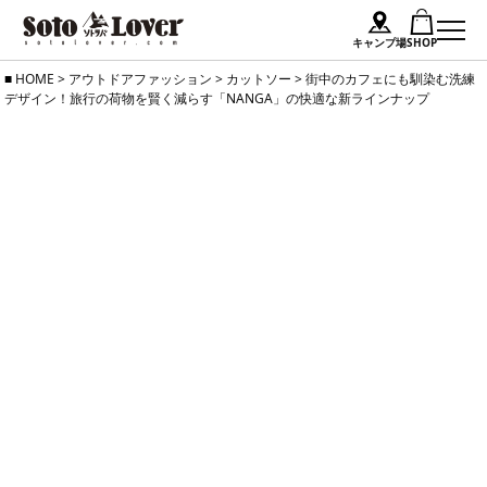
キャンプ場
SHOP
Skip
HOME
>
アウトドアファッション
>
カットソー
>
街中のカフェにも馴染む洗練
デザイン！旅行の荷物を賢く減らす「NANGA」の快適な新ラインナップ
to
content