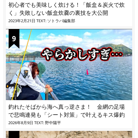
初心者でも美味しく炊ける！「飯盒＆炭火で炊
く」失敗しない飯盒炊爨の裏技を大公開
2023年2月21日
TEXT: ソトラバ編集部
釣れたそばから海へ真っ逆さま！ 金網の足場
で悲鳴連発も「シート対策」で叶えるキス爆釣
2026年8月9日
TEXT: 野中陽平