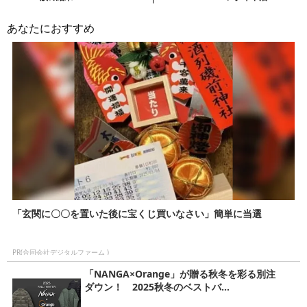
事・
次
あなたにおすすめ
の
記
事
「玄関に〇〇を置いた後に宝くじ買いなさい」簡単に当選
PR(合同会社デジタルファーム )
「NANGA×Orange」が贈る秋冬を彩る別注
ダウン！ 2025秋冬のベストバ...