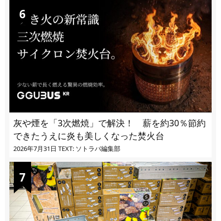
灰や煙を「3次燃焼」で解決！ 薪を約30％節約
できたうえに炎も美しくなった焚火台
2026年7月31日
TEXT: ソトラバ編集部