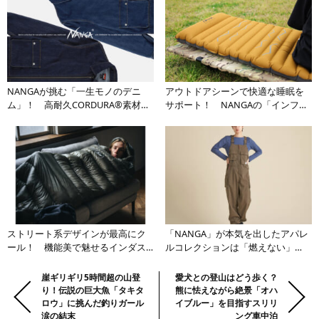
NANGAが挑む「一生モノのデニ
アウトドアシーンで快適な睡眠を
ム」！ 高耐久CORDURA®素材を
サポート！ NANGAの「インフレ
採用したブランド初のデニムウェ
ータブルマット」が一度使ったら
アが2026年2月6日より解禁
手放せない
ストリート系デザインが最高にク
「NANGA」が本気を出したアパレ
ール！ 機能美で魅せるインダス
ルコレクションは「燃えない」
トリアルな2WAY寝袋がアウトドア
「しぶとい」「動きやすい」がキ
シーンに新風を吹き込む
ーワード
前
Previous:
崖ギリギリ5時間超の山登
Next:
愛犬との登山はどう歩く？
り！伝説の巨大魚「タキタ
熊に怯えながら絶景「オハ
の
ロウ」に挑んだ釣りガール
イブルー」を目指すスリリ
記
涙の結末
ング車中泊