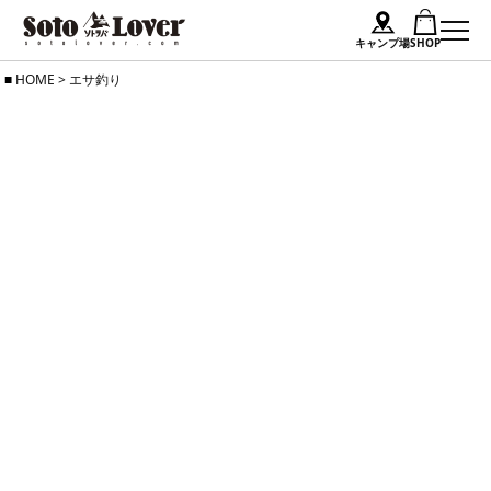
キャンプ場
SHOP
Skip
HOME
>
エサ釣り
to
content