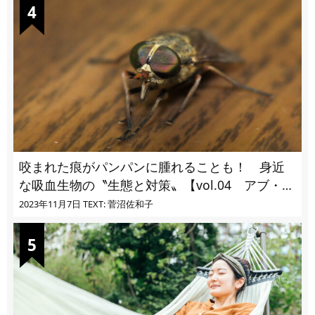
咬まれた痕がパンパンに腫れることも！ 身近
な吸血生物の〝生態と対策〟【vol.04 アブ・ブ
ユ・ヌカカ】
2023年11月7日
TEXT: 菅沼佐和子