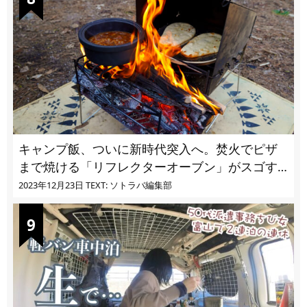
キャンプ飯、ついに新時代突入へ。焚火でピザ
まで焼ける「リフレクターオーブン」がスゴす
ぎる
2023年12月23日
TEXT: ソトラバ編集部