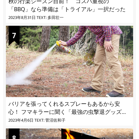
秋の行楽シーズン目前！ コスパ重視の
「BBQ」なら準備は「トライアル」一択だった
2023年8月31日
TEXT: 多田壮一
バリアを張ってくれるスプレーもあるから安
心！ フマキラーに聞く「最強の虫撃退グッズ
vol.4」【キャンプサイトで使う虫よけ】
2023年4月6日
TEXT: 菅沼佐和子