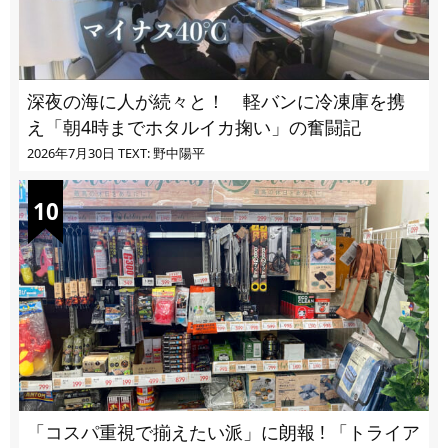
深夜の海に人が続々と！ 軽バンに冷凍庫を携
え「朝4時までホタルイカ掬い」の奮闘記
2026年7月30日
TEXT: 野中陽平
「コスパ重視で揃えたい派」に朗報 ! 「トライア