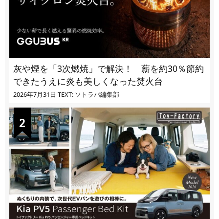
灰や煙を「3次燃焼」で解決！ 薪を約30％節約
できたうえに炎も美しくなった焚火台
2026年7月31日
TEXT: ソトラバ編集部