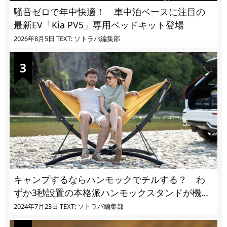
騒音ゼロで年中快適！ 車中泊ベースに注目の
最新EV「Kia PV5」専用ベッドキット登場
2026年8月5日
TEXT: ソトラバ編集部
キャンプするならハンモックでチルする？ わ
ずか3秒設置の本格派ハンモックスタンドが機能
的過ぎる
2024年7月23日
TEXT: ソトラバ編集部