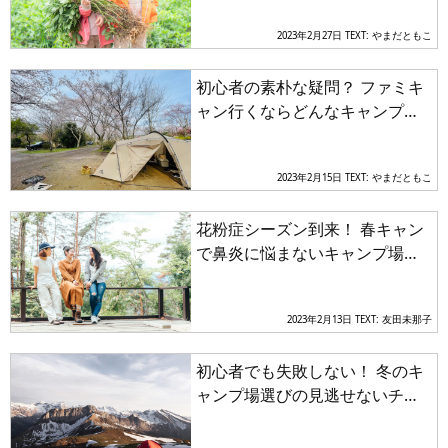
プ場３選【関東エリア】
2023年2月27日
TEXT: やまだともこ
初心者の素朴な疑問？ ファミキ
ャン行くならどんなキャンプ場
を選ぶべきか問題を解決
2023年2月15日
TEXT: やまだともこ
花粉症シーズン到来！ 春キャン
で鼻炎に悩まないキャンプ場選
びの極意を解説
2023年2月13日
TEXT: 友田未那子
初心者でも失敗しない！ 冬のキ
ャンプ場選びの見逃せないチェ
ックポイントとは？