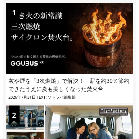
灰や煙を「3次燃焼」で解決！ 薪を約30％節約
できたうえに炎も美しくなった焚火台
2026年7月31日
TEXT: ソトラバ編集部