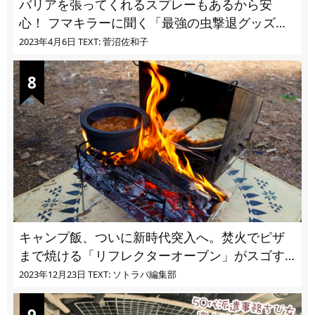
バリアを張ってくれるスプレーもあるから安
心！ フマキラーに聞く「最強の虫撃退グッズ
vol.4」【キャンプサイトで使う虫よけ】
2023年4月6日
TEXT: 菅沼佐和子
キャンプ飯、ついに新時代突入へ。焚火でピザ
まで焼ける「リフレクターオーブン」がスゴす
ぎる
2023年12月23日
TEXT: ソトラバ編集部