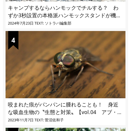
キャンプするならハンモックでチルする？ わ
ずか3秒設置の本格派ハンモックスタンドが機能
的過ぎる
2024年7月23日
TEXT: ソトラバ編集部
咬まれた痕がパンパンに腫れることも！ 身近
な吸血生物の〝生態と対策〟【vol.04 アブ・ブ
ユ・ヌカカ】
2023年11月7日
TEXT: 菅沼佐和子