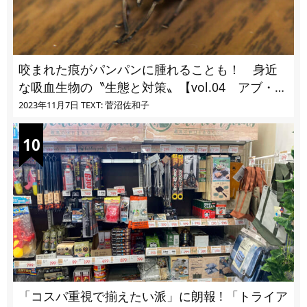
咬まれた痕がパンパンに腫れることも！ 身近
な吸血生物の〝生態と対策〟【vol.04 アブ・ブ
ユ・ヌカカ】
2023年11月7日
TEXT: 菅沼佐和子
「コスパ重視で揃えたい派」に朗報 ! 「トライア