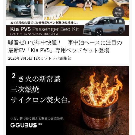
騒音ゼロで年中快適！ 車中泊ベースに注目の
最新EV「Kia PV5」専用ベッドキット登場
2026年8月5日
TEXT: ソトラバ編集部