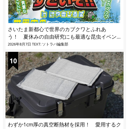
さいたま新都心で世界のカブクワとふれあ
う！ 夏休みの自由研究にも最適な昆虫イベン
ト
2026年8月7日
TEXT: ソトラバ編集部
わずか1cm厚の真空断熱材を採用！ 愛用するク