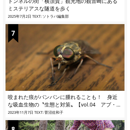
トンネルの街「横須賀」観光地の観音崎にある
ミステリアスな隧道を歩く
2025年7月2日
TEXT: ソトラバ編集部
咬まれた痕がパンパンに腫れることも！ 身近
な吸血生物の〝生態と対策〟【vol.04 アブ・ブ
ユ・ヌカカ】
2023年11月7日
TEXT: 菅沼佐和子