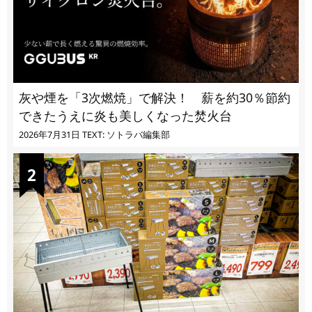
灰や煙を「3次燃焼」で解決！ 薪を約30％節約
できたうえに炎も美しくなった焚火台
2026年7月31日
TEXT: ソトラバ編集部