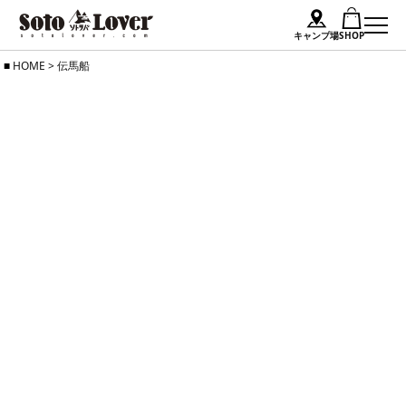
キャンプ場
SHOP
Skip
HOME
>
伝馬船
to
content