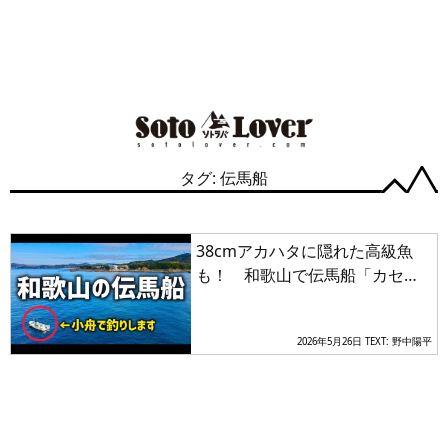
タグ: 伝馬船
38cmアカハタに隠れた高級魚
も！ 和歌山で伝馬船「カセ釣
り」初挑戦で驚きの釣果
2026年5月26日
TEXT: 野中陽平