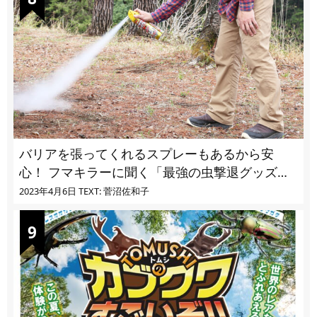
バリアを張ってくれるスプレーもあるから安
心！ フマキラーに聞く「最強の虫撃退グッズ
vol.4」【キャンプサイトで使う虫よけ】
2023年4月6日
TEXT: 菅沼佐和子