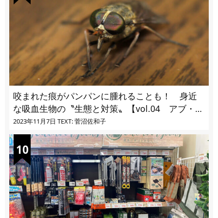
咬まれた痕がパンパンに腫れることも！ 身近
な吸血生物の〝生態と対策〟【vol.04 アブ・ブ
ユ・ヌカカ】
2023年11月7日
TEXT: 菅沼佐和子