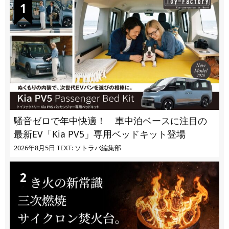
騒音ゼロで年中快適！ 車中泊ベースに注目の
最新EV「Kia PV5」専用ベッドキット登場
2026年8月5日
TEXT: ソトラバ編集部