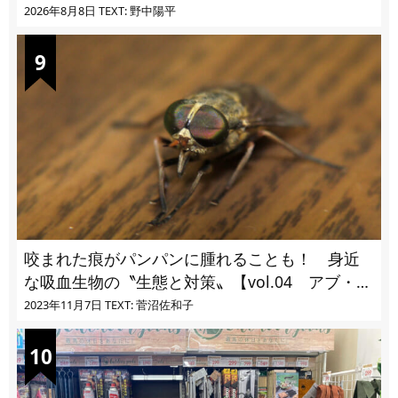
2026年8月8日
TEXT: 野中陽平
咬まれた痕がパンパンに腫れることも！ 身近
な吸血生物の〝生態と対策〟【vol.04 アブ・ブ
ユ・ヌカカ】
2023年11月7日
TEXT: 菅沼佐和子