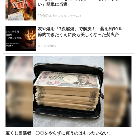
い」簡単に当選
PR(合同会社デジタルファーム )
灰や煙を「3次燃焼」で解決！ 薪を約30％
節約できたうえに炎も美しくなった焚火台
キャンプ用品
宝くじ当選者「〇〇をやらずに買うのはもったいない」