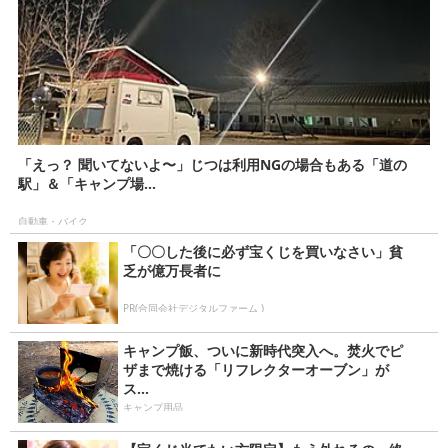
「えっ？ 聞いてないよ〜」じつは利用NGの場合もある「道の
駅」＆「キャンプ場...
自動車・バイク
「〇〇した後に必ず宝くじを買いなさい」貧
乏が億万長者に
PR(合同会社デジタルファーム )
キャンプ飯、ついに新時代突入へ。焚火でピ
ザまで焼ける「リフレクターオーブン」が
ス...
キャンプ用品