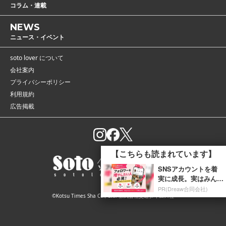
コラム・連載
NEWS
ニュース・イベント
soto lover について
会社案内
プライバシーポリシー
利用規約
広告掲載
【こちらも読まれています】
SNSアカウントを着
実に成長。実はみんな
ココ使ってます。
PR(Dreaw合同会社)
©Kotsu Times Sha Co., Ltd. 株式会社交通タイムス社