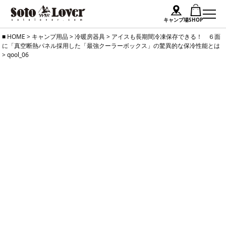
キャンプ場
SHOP
Skip
HOME
>
キャンプ用品
>
冷暖房器具
>
アイスも長期間冷凍保存できる！ ６面
に「真空断熱パネル採用した「最強クーラーボックス」の驚異的な保冷性能とは
to
>
qool_06
content