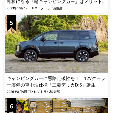
相棒になる「軽キャンピングカー」はメリット
ばかり
2023年10月12日
TEXT: ソトラバ編集部
キャンピングカーに悪路走破性を！ 12Vクーラ
ー装備の車中泊仕様「三菱デリカD:5」誕生
2026年8月9日
TEXT: ソトラバ編集部