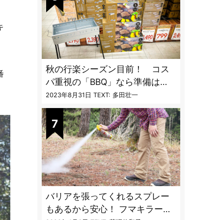
キ
秋の行楽シーズン目前！ コス
番
パ重視の「BBQ」なら準備は
「トライアル」一択だった
2023年8月31日
TEXT: 多田壮一
バリアを張ってくれるスプレー
もあるから安心！ フマキラーに