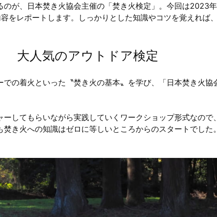
のが、日本焚き火協会主催の「焚き火検定」。今回は2023年
内容をレポートします。しっかりとした知識やコツを覚えれば
！ 大人気のアウトドア検定
ーでの着火といった〝焚き火の基本〟を学び、「日本焚き火協
ャーしてもらいながら実践していくワークショップ形式なので
も焚き火への知識はゼロに等しいところからのスタートでした