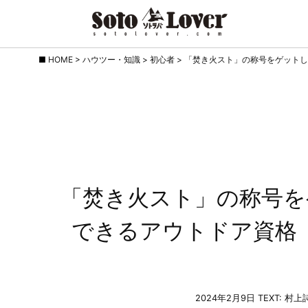
Skip
HOME
>
ハウツー・知識
>
初心者
>
「焚き火スト」の称号をゲットし
to
content
「焚き火スト」の称号を
できるアウトドア資格
2024年2月9日
TEXT: 村