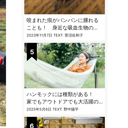
咬まれた痕がパンパンに腫れる
ことも！ 身近な吸血生物の
〝生態と対策〟【vol.04 ア
2023年11月7日
TEXT: 菅沼佐和子
ブ・ブユ・ヌカカ】
ハンモックには種類がある！
家でもアウトドアでも大活躍の
ハンモックの特徴と選び方のコ
2025年5月6日
TEXT: 野中陽平
ツとは