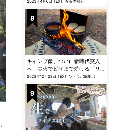
聞く「最強の虫撃退グッズ
2023年4月6日
TEXT: 菅沼佐和子
vol.4」【キャンプサイトで使う
虫よけ】
キャンプ飯、ついに新時代突入
へ。焚火でピザまで焼ける「リ
フレクターオーブン」がスゴす
2023年12月23日
TEXT: ソトラバ編集部
ぎる
た
い