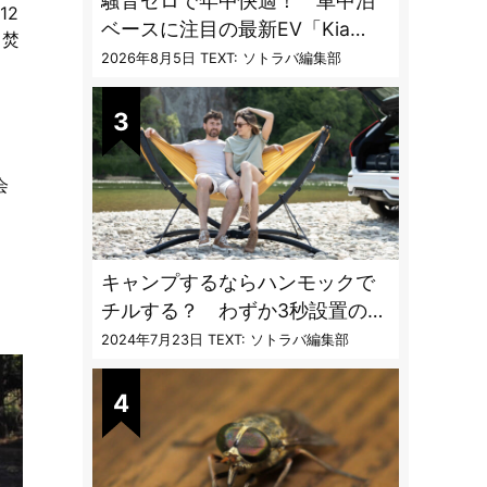
騒音ゼロで年中快適！ 車中泊
12
ベースに注目の最新EV「Kia
、焚
PV5」専用ベッドキット登場
2026年8月5日
TEXT: ソトラバ編集部
会
、
キャンプするならハンモックで
。
チルする？ わずか3秒設置の本
格派ハンモックスタンドが機能
2024年7月23日
TEXT: ソトラバ編集部
的過ぎる