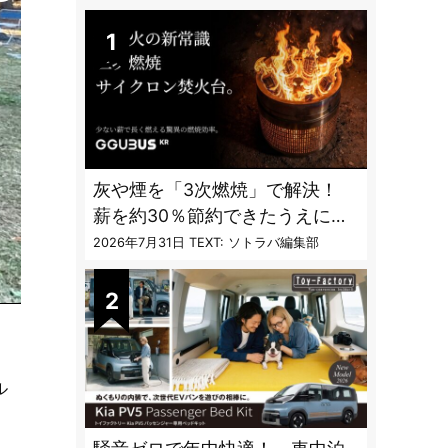
DAILY
灰や煙を「3次燃焼」で解決！
薪を約30％節約できたうえに炎
も美しくなった焚火台
2026年7月31日
TEXT: ソトラバ編集部
ル