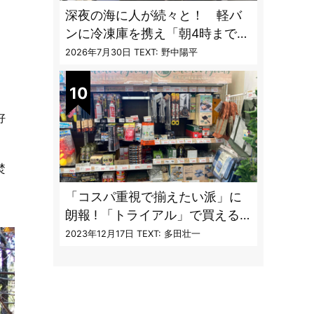
深夜の海に人が続々と！ 軽バ
ンに冷凍庫を携え「朝4時までホ
タルイカ掬い」の奮闘記
2026年7月30日
TEXT: 野中陽平
好
焚
「コスパ重視で揃えたい派」に
朗報 ! 「トライアル」で買える
キャンプ道具7品
2023年12月17日
TEXT: 多田壮一