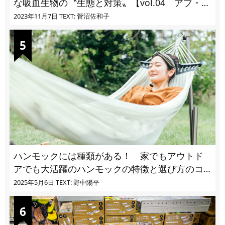
な吸血生物の〝生態と対策〟【vol.04 アブ・ブ
ユ・ヌカカ】
2023年11月7日
TEXT: 菅沼佐和子
ハンモックには種類がある！ 家でもアウトド
アでも大活躍のハンモックの特徴と選び方のコ
ツとは
2025年5月6日
TEXT: 野中陽平