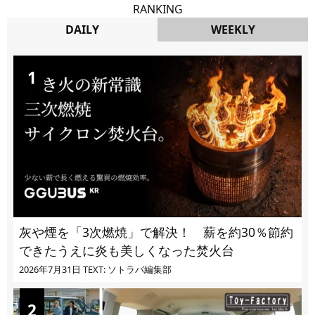
RANKING
DAILY
WEEKLY
DAILY
灰や煙を「3次燃焼」で解決！ 薪を約30％節約
できたうえに炎も美しくなった焚火台
2026年7月31日
TEXT: ソトラバ編集部