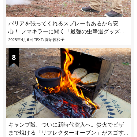
バリアを張ってくれるスプレーもあるから安
心！ フマキラーに聞く「最強の虫撃退グッズ
vol.4」【キャンプサイトで使う虫よけ】
2023年4月6日
TEXT: 菅沼佐和子
キャンプ飯、ついに新時代突入へ。焚火でピザ
まで焼ける「リフレクターオーブン」がスゴす