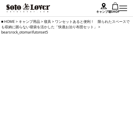
キャンプ場
SHOP
Skip
HOME
>
キャンプ用品
>
寝具
>
ワンセットあると便利！ 限られたスペースで
も収納に困らない寝袋を活かした「快適お泊り布団セット」
>
to
bearsrock_otomarifutonset5
content