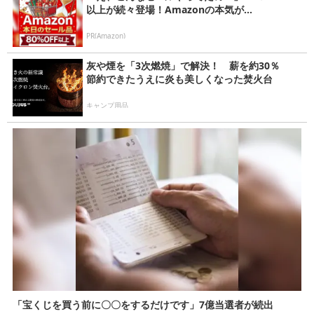
以上が続々登場！Amazonの本気が...
PR(Amazon)
灰や煙を「3次燃焼」で解決！ 薪を約30％
節約できたうえに炎も美しくなった焚火台
キャンプ用品
「宝くじを買う前に〇〇をするだけです」7億当選者が続出