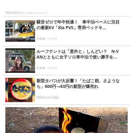
PR(合同会社デジタルファーム )
騒音ゼロで年中快適！ 車中泊ベースに注目
の最新EV「Kia PV5」専用ベッドキ...
自動車・バイク
ルーフテントは「意外と」しんどい？ N-V
ANとともに女子ソロ車中泊で使い勝手を...
自動車・バイク
新型タバコが大反響！「たばこ税、さような
ら」600円→83円の新型が爆売れ
PR(株式会社HAL)