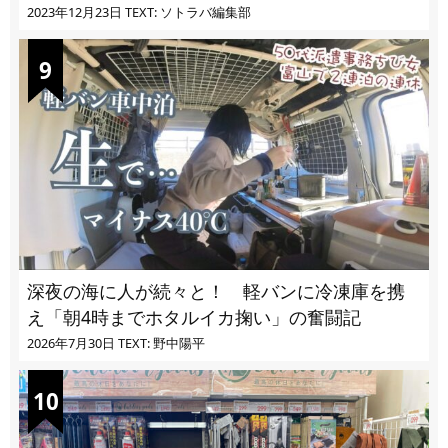
ぎる
2023年12月23日
TEXT: ソトラバ編集部
深夜の海に人が続々と！ 軽バンに冷凍庫を携
え「朝4時までホタルイカ掬い」の奮闘記
2026年7月30日
TEXT: 野中陽平