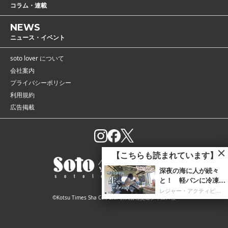
コラム・連載
NEWS
ニュース・イベント
soto lover について
会社案内
プライバシーポリシー
利用規約
広告掲載
【こちらも読まれています】
深夜の海に人が続々
と！ 軽バンに冷凍庫
を携え「朝4時までホ
レジャー・アクティビティ
©Kotsu Times Sha Co., Ltd. 株式会社交通タイムス社
タルイカ掬い」の奮闘
記