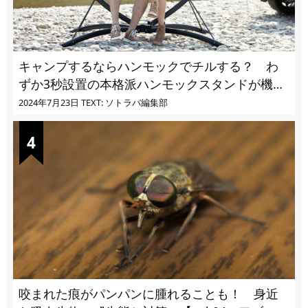
キャンプするならハンモックでチルする？ わ
ずか3秒設置の本格派ハンモックスタンドが機能
的過ぎる
2024年7月23日
TEXT: ソトラバ編集部
咬まれた痕がパンパンに腫れることも！ 身近