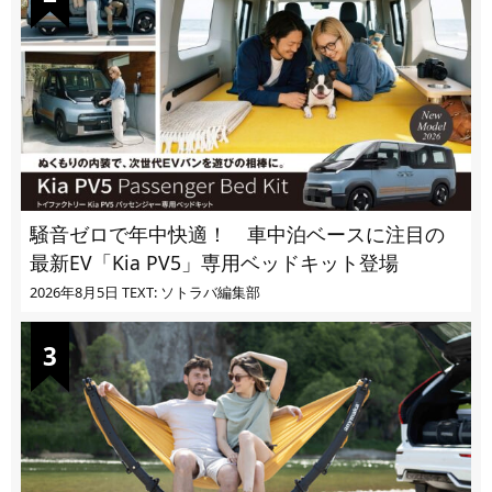
騒音ゼロで年中快適！ 車中泊ベースに注目の
最新EV「Kia PV5」専用ベッドキット登場
2026年8月5日
TEXT: ソトラバ編集部