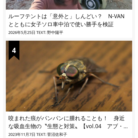
ルーフテントは「意外と」しんどい？ N-VAN
とともに女子ソロ車中泊で使い勝手を検証
2026年5月25日
TEXT: 野中陽平
咬まれた痕がパンパンに腫れることも！ 身近
な吸血生物の〝生態と対策〟【vol.04 アブ・ブ
ユ・ヌカカ】
2023年11月7日
TEXT: 菅沼佐和子