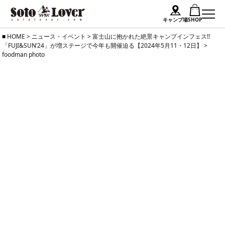
キャンプ場
SHOP
Skip
HOME
>
ニュース・イベント
>
富士山に抱かれた絶景キャンプインフェス!!
「FUJI&SUN’24」が増ステージで今年も開催迫る【2024年5月11・12日】
>
to
foodman photo
content