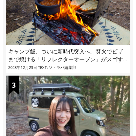
キャンプ飯、ついに新時代突入へ。焚火でピザ
まで焼ける「リフレクターオーブン」がスゴす
ぎる
2023年12月23日
TEXT: ソトラバ編集部