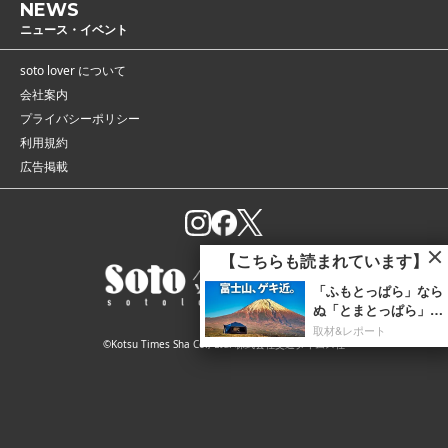
NEWS
ニュース・イベント
soto lover について
会社案内
プライバシーポリシー
利用規約
広告掲載
【こちらも読まれています】
「ふもとっぱら」なら
ぬ「とまとっぱら」で
紅富士と日の出の移ろ
取材&レポート
©Kotsu Times Sha Co., Ltd. 株式会社交通タイムス社
いゆく絶景富士山を
堪...