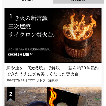
DAILY
灰や煙を「3次燃焼」で解決！ 薪を約30％節約
できたうえに炎も美しくなった焚火台
2026年7月31日
TEXT: ソトラバ編集部