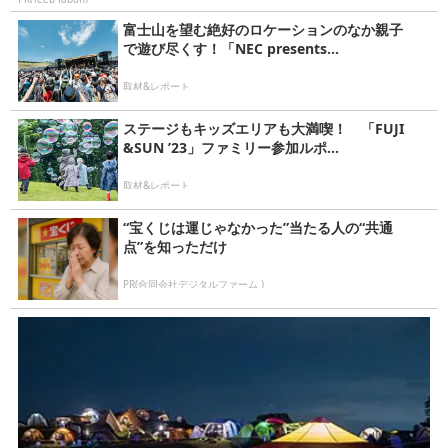
富士山を望む絶好のロケーションのなか親子
で遊び尽くす！「NEC presents...
取材&レポート
ステージもキッズエリアも大満喫！ 「FUJI
&SUN ’23」ファミリー参加ルポ...
取材&レポート
“宝くじは運じゃなかった”当たる人の“共通
点”を知っただけ
PR(合同会社デジタルファーム )