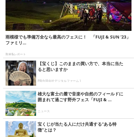
雨模様でも準備万全なら最高のフェスに！ 「FUJI & SUN ’23」
ファミリ...
取材&レポート
【宝くじ】このままの買い方で、本当に当た
ると思いますか
PR(合同会社デジタルファーム )
雄大な富士の麓で音楽や自然のフィールドに
囲まれて過ごす野外フェス「FUJI & ...
ニュース
宝くじが当たる人にだけ共通する“ある特
徴”とは？