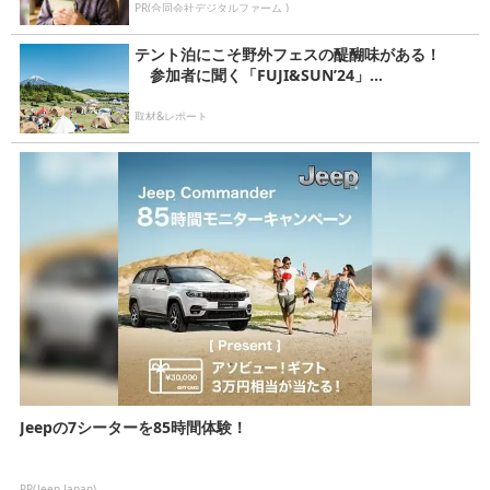
PR(合同会社デジタルファーム )
テント泊にこそ野外フェスの醍醐味がある！
参加者に聞く「FUJI&SUN’24」...
取材&レポート
Jeepの7シーターを85時間体験！
PR(Jeep Japan)