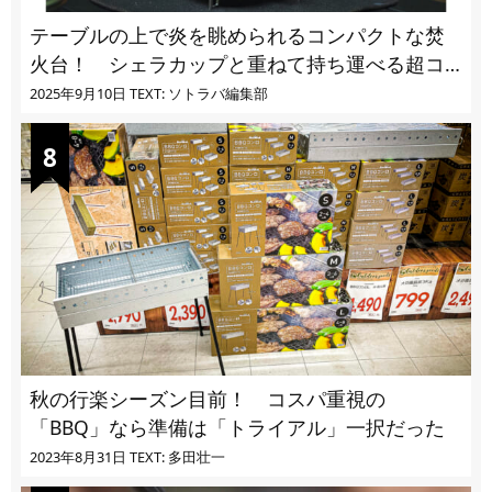
テーブルの上で炎を眺められるコンパクトな焚
火台！ シェラカップと重ねて持ち運べる超コ
ンパクト収納
2025年9月10日
TEXT: ソトラバ編集部
秋の行楽シーズン目前！ コスパ重視の
「BBQ」なら準備は「トライアル」一択だった
2023年8月31日
TEXT: 多田壮一