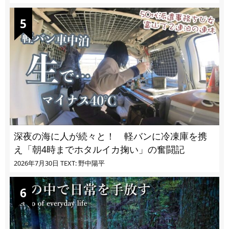
深夜の海に人が続々と！ 軽バンに冷凍庫を携
え「朝4時までホタルイカ掬い」の奮闘記
2026年7月30日
TEXT: 野中陽平