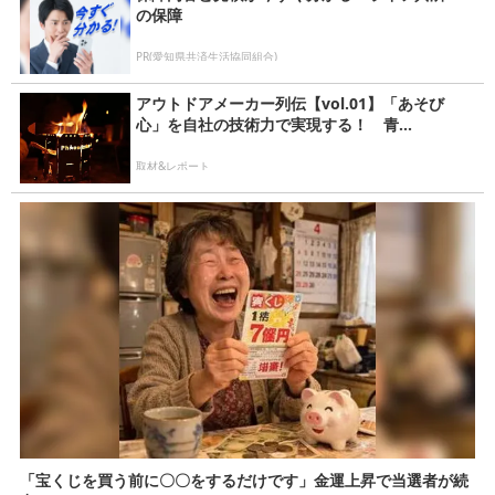
の保障
PR(愛知県共済生活協同組合)
アウトドアメーカー列伝【vol.01】「あそび
心」を自社の技術力で実現する！ 青...
取材&レポート
「宝くじを買う前に〇〇をするだけです」金運上昇で当選者が続