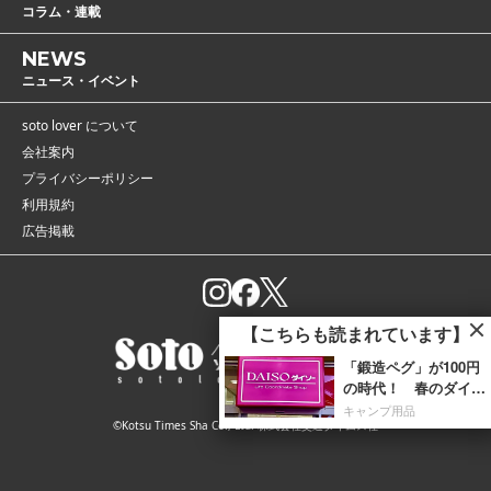
コラム・連載
NEWS
ニュース・イベント
soto lover について
会社案内
プライバシーポリシー
利用規約
広告掲載
【こちらも読まれています】
「鍛造ペグ」が100円
の時代！ 春のダイソ
ーで見つけたキャンプ
キャンプ用品
©Kotsu Times Sha Co., Ltd. 株式会社交通タイムス社
ギアおすすめ7選