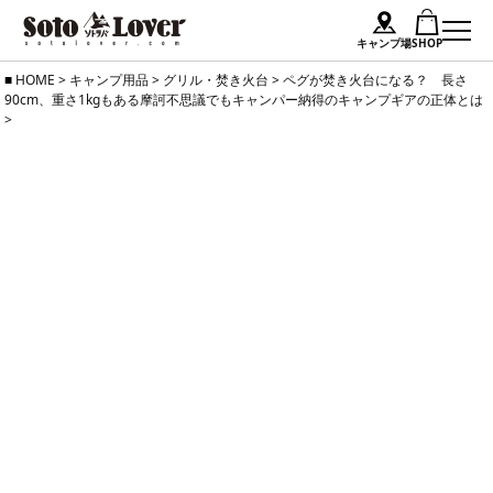
キャンプ場
SHOP
Skip
HOME
>
キャンプ用品
>
グリル・焚き火台
>
ペグが焚き火台になる？ 長さ
90cm、重さ1kgもある摩訶不思議でもキャンパー納得のキャンプギアの正体とは
to
>
content