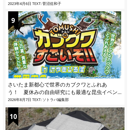
vol.4」【キャンプサイトで使う虫よけ】
2023年4月6日
TEXT: 菅沼佐和子
さいたま新都心で世界のカブクワとふれあ
う！ 夏休みの自由研究にも最適な昆虫イベン
ト
2026年8月7日
TEXT: ソトラバ編集部