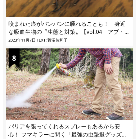
咬まれた痕がパンパンに腫れることも！ 身近
な吸血生物の〝生態と対策〟【vol.04 アブ・ブ
ユ・ヌカカ】
2023年11月7日
TEXT: 菅沼佐和子
バリアを張ってくれるスプレーもあるから安
心！ フマキラーに聞く「最強の虫撃退グッズ