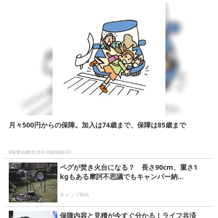
月々500円からの保障。加入は74歳まで、保障は85歳まで
PR(愛知県共済生活協同組合)
ペグが焚き火台になる？ 長さ90cm、重さ1
kgもある摩訶不思議でもキャンパー納...
キャンプ用品
保障内容と見積が今すぐ分かる！ライフ共済