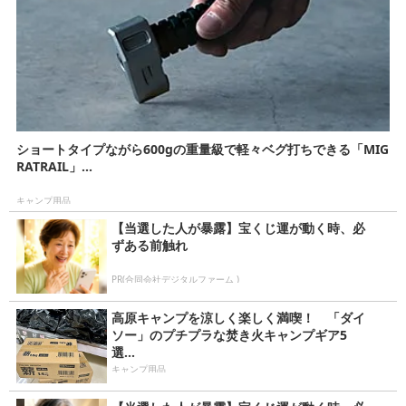
ショートタイプながら600gの重量級で軽々ベグ打ちできる「MIG
RATRAIL」...
キャンプ用品
【当選した人が暴露】宝くじ運が動く時、必
ずある前触れ
PR(合同会社デジタルファーム )
高原キャンプを涼しく楽しく満喫！ 「ダイ
ソー」のプチプラな焚き火キャンプギア5
選...
キャンプ用品