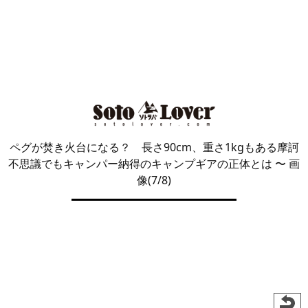
ペグが焚き火台になる？ 長さ90cm、重さ1kgもある摩訶
不思議でもキャンパー納得のキャンプギアの正体とは
〜 画
像(7/8)