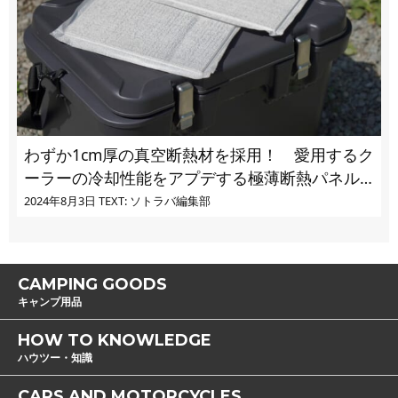
わずか1cm厚の真空断熱材を採用！ 愛用するク
ーラーの冷却性能をアプデする極薄断熱パネル
の実力とは
2024年8月3日
TEXT: ソトラバ編集部
CAMPING GOODS
キャンプ用品
HOW TO KNOWLEDGE
ハウツー・知識
CARS AND MOTORCYCLES