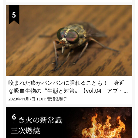
咬まれた痕がパンパンに腫れることも！ 身近
な吸血生物の〝生態と対策〟【vol.04 アブ・ブ
ユ・ヌカカ】
2023年11月7日
TEXT: 菅沼佐和子