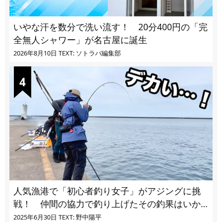
いやな汗を数分で洗い流す！ 20分400円の「完
全無人シャワー」が名古屋に誕生
2026年8月10日
TEXT: ソトラバ編集部
人気漁港で「初心者釣り女子」がアジングに挑
戦！ 仲間の協力で釣り上げたその釣果はいか
に!?
2025年6月30日
TEXT: 野中陽平