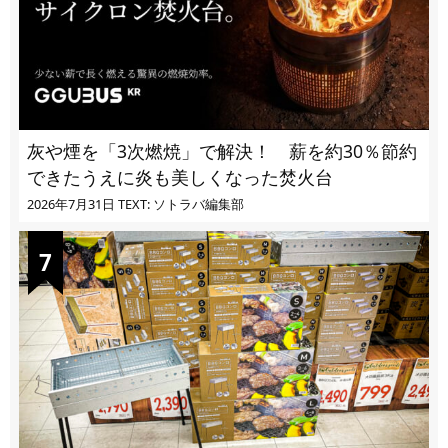
灰や煙を「3次燃焼」で解決！ 薪を約30％節約
できたうえに炎も美しくなった焚火台
2026年7月31日
TEXT: ソトラバ編集部