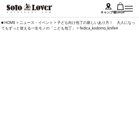
キャンプ場
SHOP
Skip
HOME
>
ニュース・イベント
>
子ども向け包丁の新しいあり方！ 大人になっ
てもずっと使える一生モノの「こども包丁」
>
fedica_kodomo_knife4
to
content