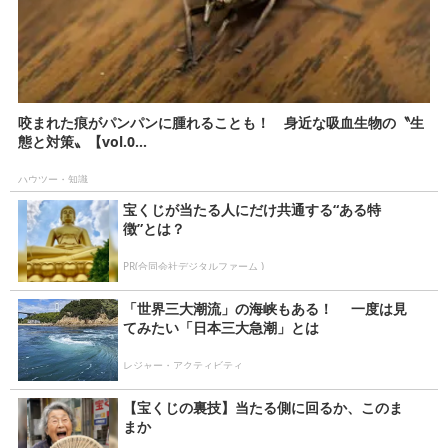
咬まれた痕がパンパンに腫れることも！ 身近な吸血生物の〝生
態と対策〟【vol.0...
ハウツー・知識
宝くじが当たる人にだけ共通する“ある特
徴”とは？
PR(合同会社デジタルファーム )
「世界三大潮流」の海峡もある！ 一度は見
てみたい「日本三大急潮」とは
レジャー・アクティビティ
【宝くじの裏技】当たる側に回るか、このま
まか