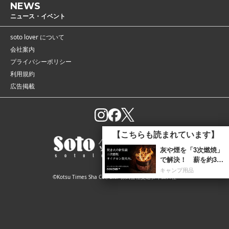
NEWS
ニュース・イベント
soto lover について
会社案内
プライバシーポリシー
利用規約
広告掲載
【こちらも読まれています】
灰や煙を「3次燃焼」
で解決！ 薪を約3
0％節約できたうえに
キャンプ用品
©Kotsu Times Sha Co., Ltd. 株式会社交通タイムス社
炎も美しくなった焚火
台