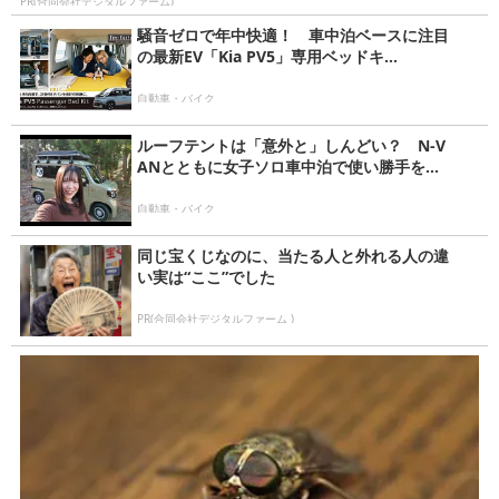
PR(合同会社デジタルファーム)
騒音ゼロで年中快適！ 車中泊ベースに注目
の最新EV「Kia PV5」専用ベッドキ...
自動車・バイク
ルーフテントは「意外と」しんどい？ N-V
ANとともに女子ソロ車中泊で使い勝手を...
自動車・バイク
同じ宝くじなのに、当たる人と外れる人の違
い実は“ここ”でした
PR(合同会社デジタルファーム )