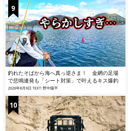
釣れたそばから海へ真っ逆さま！ 金網の足場
で悲鳴連発も「シート対策」で叶えるキス爆釣
2026年8月9日
TEXT: 野中陽平