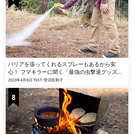
バリアを張ってくれるスプレーもあるから安
心！ フマキラーに聞く「最強の虫撃退グッズ
vol.4」【キャンプサイトで使う虫よけ】
2023年4月6日
TEXT: 菅沼佐和子