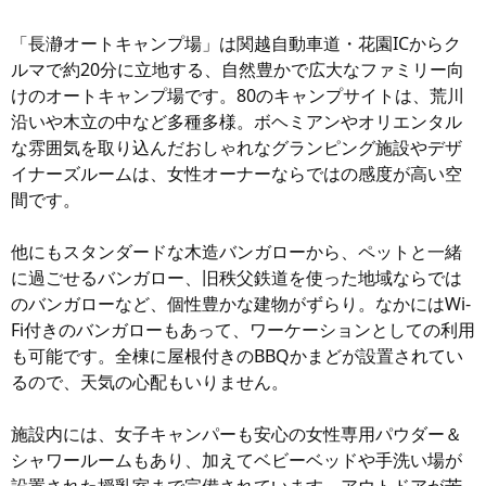
「長瀞オートキャンプ場」は関越自動車道・花園ICからク
ルマで約20分に立地する、自然豊かで広大なファミリー向
けのオートキャンプ場です。80のキャンプサイトは、荒川
沿いや木立の中など多種多様。ボヘミアンやオリエンタル
な雰囲気を取り込んだおしゃれなグランピング施設やデザ
イナーズルームは、女性オーナーならではの感度が高い空
間です。
他にもスタンダードな木造バンガローから、ペットと一緒
に過ごせるバンガロー、旧秩父鉄道を使った地域ならでは
のバンガローなど、個性豊かな建物がずらり。なかにはWi-
Fi付きのバンガローもあって、ワーケーションとしての利用
も可能です。全棟に屋根付きのBBQかまどが設置されてい
るので、天気の心配もいりません。
施設内には、女子キャンパーも安心の女性専用パウダー＆
シャワールームもあり、加えてベビーベッドや手洗い場が
設置された授乳室まで完備されています。アウトドアが苦