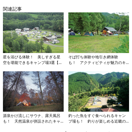
関連記事
星を浴びる体験！ 美しすぎる星
そば打ち体験や地引き網体験
空を堪能できるキャンプ場3選【北
も！ アクティビティが魅力のキ
海道エリア】
ャンプ場3選【北陸エリア】
源泉かけ流しにサウナ、露天風呂
釣った魚をすぐ食べられるキャン
も！ 天然温泉が併設されたキャ
プ場も！ 釣りが楽しめる近畿の
ンプ場3選【甲信越エリア】
キャンプ場3選【近畿エリア】