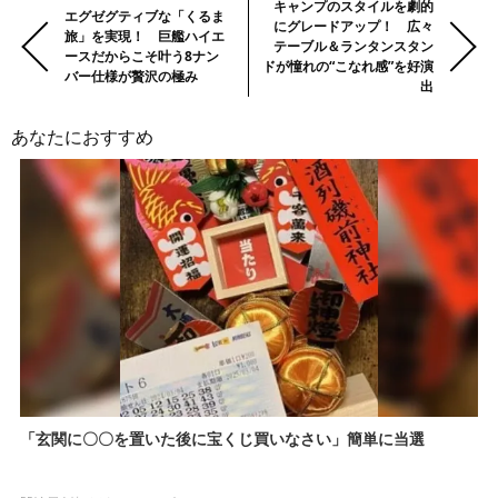
前
Previous:
Next:
キャンプのスタイルを劇的
エグゼグティブな「くるま
にグレードアップ！ 広々
の
旅」を実現！ 巨艦ハイエ
テーブル＆ランタンスタン
ースだからこそ叶う8ナン
記
ドが憧れの“こなれ感”を好演
バー仕様が贅沢の極み
事・
出
次
あなたにおすすめ
の
記
事
「玄関に〇〇を置いた後に宝くじ買いなさい」簡単に当選