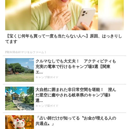
【宝くじ何年も買って一度も当たらない人へ】原因、はっきりし
てます
PR(合同会社デジタルファーム )
クルマなしでも大丈夫！ アクティビティも
充実の電車で行けるキャンプ場3選【関東
エ...
キャンプ場ガイド
大自然に囲まれた非日常空間を堪能！ 澄ん
だ星空に癒やされる岐阜県のキャンプ場3
選...
キャンプ場ガイド
「占い師だけが知ってる〝お金が増える人の
共通点〟」