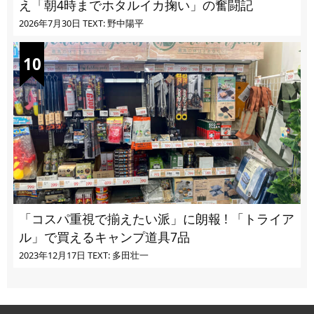
え「朝4時までホタルイカ掬い」の奮闘記
2026年7月30日
TEXT: 野中陽平
「コスパ重視で揃えたい派」に朗報 ! 「トライア
ル」で買えるキャンプ道具7品
2023年12月17日
TEXT: 多田壮一