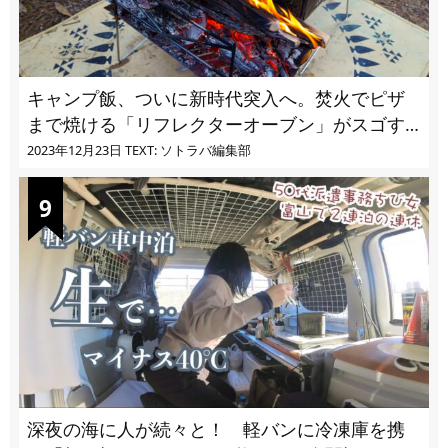
キャンプ飯、ついに新時代突入へ。焚火でピザ
まで焼ける「リフレクターオーブン」がスゴす
ぎる
2023年12月23日
TEXT: ソトラバ編集部
深夜の海に人が続々と！ 軽バンに冷凍庫を携