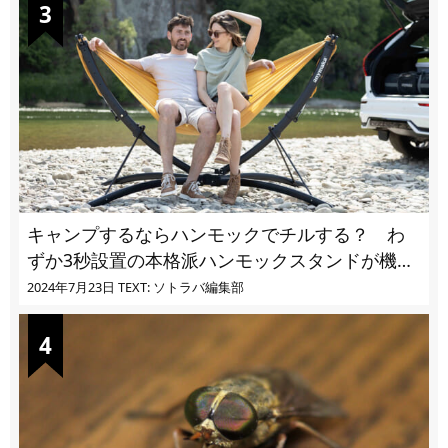
キャンプするならハンモックでチルする？ わ
ずか3秒設置の本格派ハンモックスタンドが機能
的過ぎる
2024年7月23日
TEXT: ソトラバ編集部