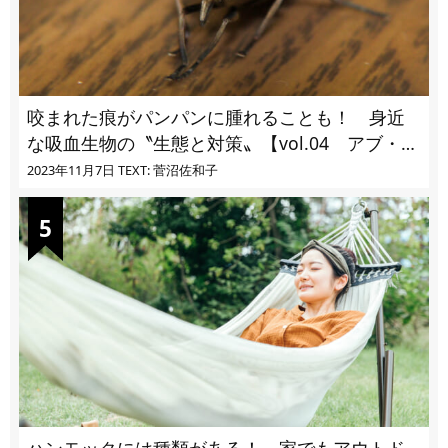
咬まれた痕がパンパンに腫れることも！ 身近
な吸血生物の〝生態と対策〟【vol.04 アブ・ブ
ユ・ヌカカ】
2023年11月7日
TEXT: 菅沼佐和子