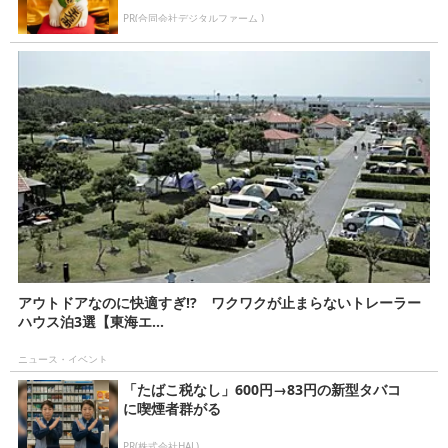
PR(合同会社デジタルファーム )
アウトドアなのに快適すぎ!? ワクワクが止まらないトレーラー
ハウス泊3選【東海エ...
ニュース・イベント
「たばこ税なし」600円→83円の新型タバコ
に喫煙者群がる
PR(株式会社HAL)