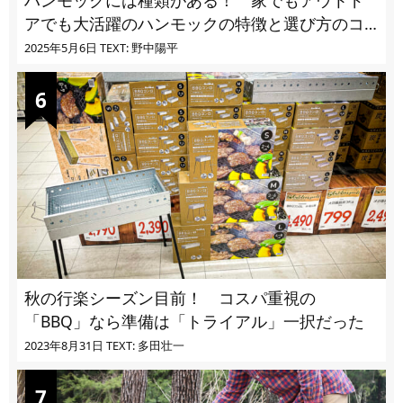
ハンモックには種類がある！ 家でもアウトド
アでも大活躍のハンモックの特徴と選び方のコ
ツとは
2025年5月6日
TEXT: 野中陽平
秋の行楽シーズン目前！ コスパ重視の
「BBQ」なら準備は「トライアル」一択だった
2023年8月31日
TEXT: 多田壮一