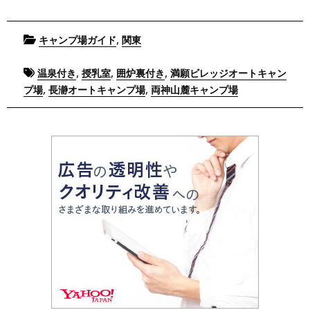
Posted
,
キャンプ場ガイド
関東
in
Tagged
,
,
,
温泉付き
授乳室
囲炉裏付き
満願ビレッジオートキャン
,
,
プ場
長瀞オートキャンプ場
両神山麓キャンプ場