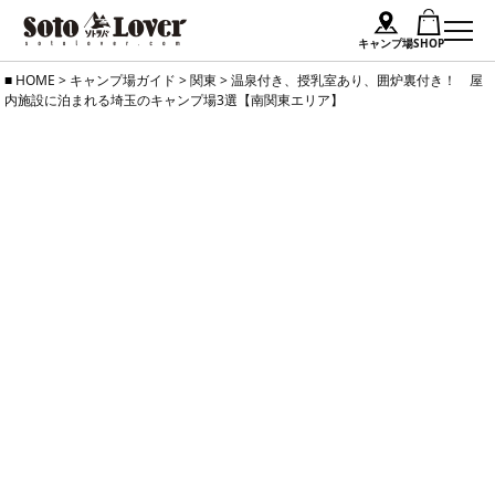
キャンプ場
SHOP
Skip
HOME
>
キャンプ場ガイド
>
関東
>
温泉付き、授乳室あり、囲炉裏付き！ 屋
内施設に泊まれる埼玉のキャンプ場3選【南関東エリア】
to
content