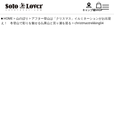
キャンプ場
SHOP
Skip
HOME
>
山のぼり
>
アフター登山は「クリスマス」イルミネーションがお出迎
え！ 冬登山で彩りを魅せる仏果山と宮ヶ瀬を巡る
>
christmastrekking04
to
content