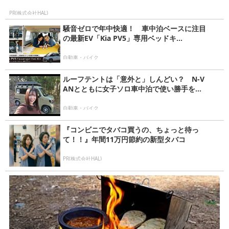
PR(株式会社HAL)
騒音ゼロで年中快適！ 車中泊ベースに注目
の最新EV「Kia PV5」専用ベッドキ...
自動車・バイク
ルーフテントは「意外と」しんどい？ N-V
ANとともに女子ソロ車中泊で使い勝手を...
自動車・バイク
『コンビニでタバコ買うの、ちょっと待っ
て！！』年間11万円節約の新型タバコ
PR(株式会社HAL)