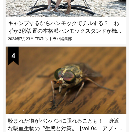
キャンプするならハンモックでチルする？ わ
ずか3秒設置の本格派ハンモックスタンドが機能
的過ぎる
2024年7月23日
TEXT: ソトラバ編集部
咬まれた痕がパンパンに腫れることも！ 身近
な吸血生物の〝生態と対策〟【vol.04 アブ・ブ