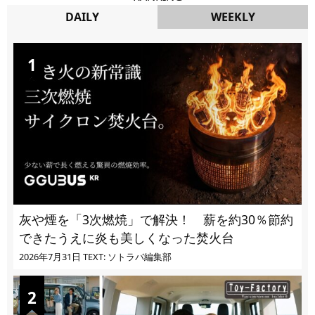
DAILY
WEEKLY
DAILY
灰や煙を「3次燃焼」で解決！ 薪を約30％節約
できたうえに炎も美しくなった焚火台
2026年7月31日
TEXT: ソトラバ編集部