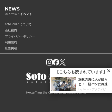
NEWS
ニュース・イベント
soto lover について
会社案内
プライバシーポリシー
利用規約
広告掲載
【こちらも読まれています】
深夜の海に人が続々
と！ 軽バンに冷凍庫
を携え「朝4時までホ
レジャー・アクティビティ
©Kotsu Times Sha Co., Ltd. 株式会社交通タイムス社
タルイカ掬い」の奮闘
記