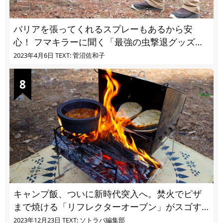
バリアを張ってくれるスプレーもあるから安
心！ フマキラーに聞く「最強の虫撃退グッズ
vol.4」【キャンプサイトで使う虫よけ】
2023年4月6日
TEXT: 菅沼佐和子
キャンプ飯、ついに新時代突入へ。焚火でピザ
まで焼ける「リフレクターオーブン」がスゴす
ぎる
2023年12月23日
TEXT: ソトラバ編集部