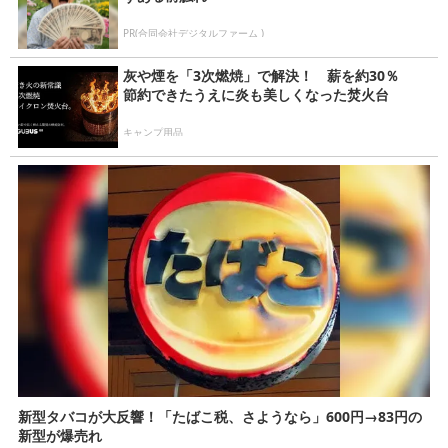
PR(合同会社デジタルファーム )
灰や煙を「3次燃焼」で解決！ 薪を約30％
節約できたうえに炎も美しくなった焚火台
キャンプ用品
新型タバコが大反響！「たばこ税、さようなら」600円→83円の
新型が爆売れ