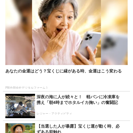
あなたの金運はどう？宝くじに縁がある時、金運はこう変わる
PR(合同会社デジタルファーム )
深夜の海に人が続々と！ 軽バンに冷凍庫を
携え「朝4時までホタルイカ掬い」の奮闘記
レジャー・アクティビティ
【当選した人が暴露】宝くじ運が動く時、必
ずある前触れ