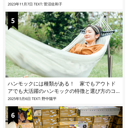
ユ・ヌカカ】
2023年11月7日
TEXT: 菅沼佐和子
ハンモックには種類がある！ 家でもアウトド
アでも大活躍のハンモックの特徴と選び方のコ
ツとは
2025年5月6日
TEXT: 野中陽平