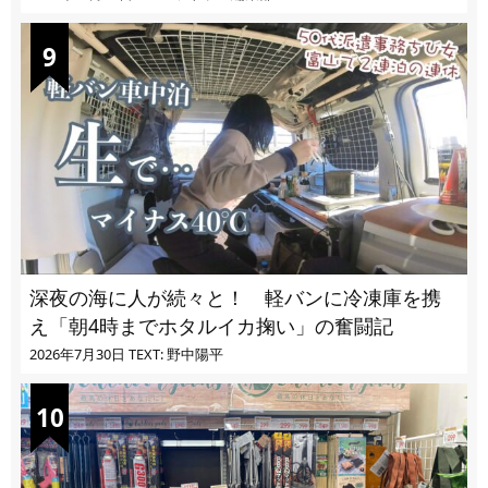
深夜の海に人が続々と！ 軽バンに冷凍庫を携
え「朝4時までホタルイカ掬い」の奮闘記
2026年7月30日
TEXT: 野中陽平