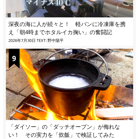
深夜の海に人が続々と！ 軽バンに冷凍庫を携
え「朝4時までホタルイカ掬い」の奮闘記
2026年7月30日
TEXT: 野中陽平
「ダイソー」の「ダッチオーブン」が侮れな
い！ その実力を「炊飯」で検証してみた