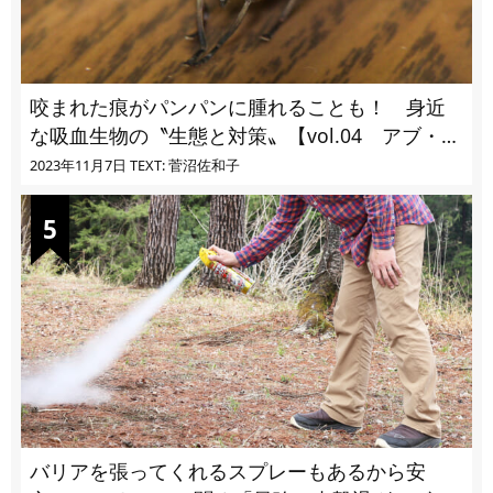
咬まれた痕がパンパンに腫れることも！ 身近
な吸血生物の〝生態と対策〟【vol.04 アブ・ブ
ユ・ヌカカ】
2023年11月7日
TEXT: 菅沼佐和子
バリアを張ってくれるスプレーもあるから安