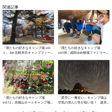
関連記事
「僕たちの好きなキャンプ場 vol.
「僕たちの好きなキャンプ場
１」-be-北軽井沢キャンプフィール
vol.08」成田ゆめ牧場ファミリーオ
ド【関東エリア】
ートキャンプ場【関東エリア】
「僕たちの好きなキャンプ場
「星空に一番近い」キャンプ場は
vol.12」赤城山オートキャンプ場
空気の澄んだ冬が狙い目！ 超本
【関東エリア】
格的な反射望遠鏡完備の天文台か
ら天体観測を【関東エリア】