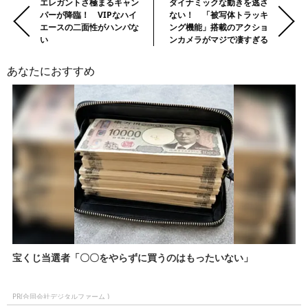
前
Previous:
エレガントさ極まるキャン
Next:
ダイナミックな動きを逃さ
パーが降臨！ VIPなハイ
ない！ 「被写体トラッキ
の
エースの二面性がハンパな
ング機能」搭載のアクショ
記
い
ンカメラがマジで凄すぎる
事・
次
あなたにおすすめ
の
記
事
宝くじ当選者「〇〇をやらずに買うのはもったいない」
PR(合同会社デジタルファーム )