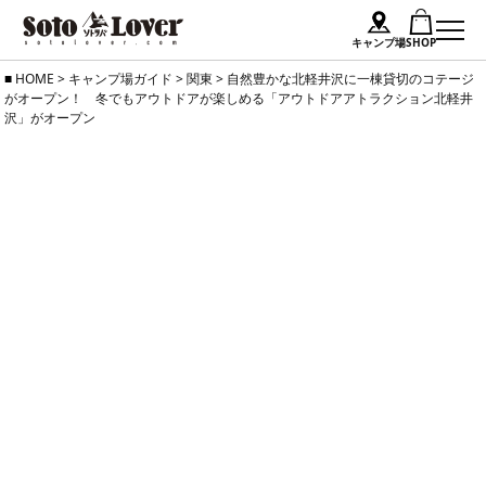
キャンプ場
SHOP
Skip
HOME
>
キャンプ場ガイド
>
関東
>
自然豊かな北軽井沢に一棟貸切のコテージ
がオープン！ 冬でもアウトドアが楽しめる「アウトドアアトラクション北軽井
to
沢」がオープン
content