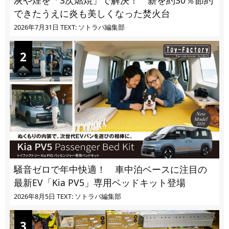
灰や煙を「3次燃焼」で解決！ 薪を約30％節約
できたうえに炎も美しくなった焚火台
2026年7月31日
TEXT: ソトラバ編集部
騒音ゼロで年中快適！ 車中泊ベースに注目の
最新EV「Kia PV5」専用ベッドキット登場
2026年8月5日
TEXT: ソトラバ編集部