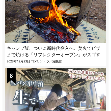
キャンプ飯、ついに新時代突入へ。焚火でピザ
まで焼ける「リフレクターオーブン」がスゴす
ぎる
2023年12月23日
TEXT: ソトラバ編集部