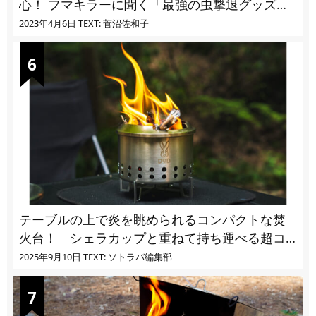
心！ フマキラーに聞く「最強の虫撃退グッズ
vol.4」【キャンプサイトで使う虫よけ】
2023年4月6日
TEXT: 菅沼佐和子
テーブルの上で炎を眺められるコンパクトな焚
火台！ シェラカップと重ねて持ち運べる超コ
ンパクト収納
2025年9月10日
TEXT: ソトラバ編集部