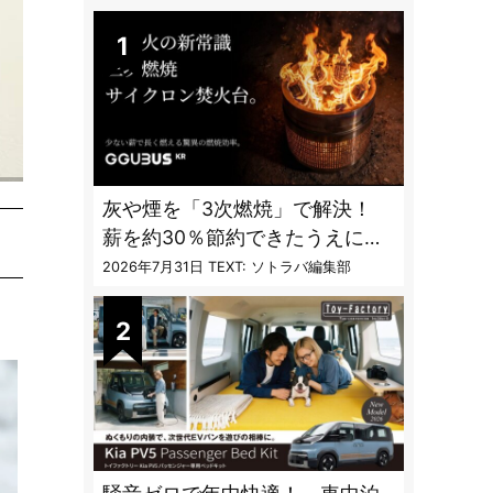
DAILY
灰や煙を「3次燃焼」で解決！
薪を約30％節約できたうえに炎
も美しくなった焚火台
2026年7月31日
TEXT: ソトラバ編集部