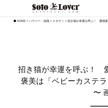
Skip
HOME
>
ハウツー・知識
>
スタディ
>
招き猫が幸運を呼ぶ！ 愛猫家
to
content
招き猫が幸運を呼ぶ！ 
褒美は「ベビーカステラ
〜 画