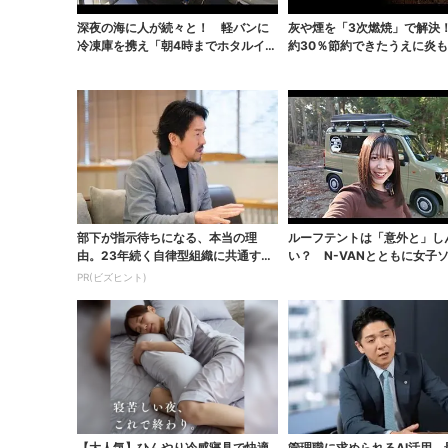
深夜の海に人が続々と！ 軽バンに
灰や煙を「3次燃焼」で解決
冷凍庫を携え「朝4時までホタルイカ
約30％節約できたうえに炎
掬い」の奮闘記
なった焚火台
部下が指示待ちになる、本当の理
ルーフテントは「意外と」し
由。23年続く自律型組織に共通する
い？ N-VANとともに女子
「3つの要素」
泊で使い勝手を...
PR(ビズヒント)
【大人気】ひんやり冷感寝具で快適
管理職に求められるAI活用。