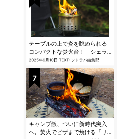
テーブルの上で炎を眺められる
コンパクトな焚火台！ シェラ
カップと重ねて持ち運べる超コ
2025年9月10日
TEXT: ソトラバ編集部
ンパクト収納
キャンプ飯、ついに新時代突入
へ。焚火でピザまで焼ける「リ