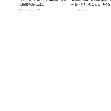
な睡眠をあなたに。
やるべき3つのことと、NG
識
PR(アイリスプラザ)
PR(ビズヒント)