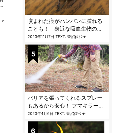
「キ
咬まれた痕がパンパンに腫れる
ことも！ 身近な吸血生物の
〝生態と対策〟【vol.04 ア
2023年11月7日
TEXT: 菅沼佐和子
ブ・ブユ・ヌカカ】
バリアを張ってくれるスプレー
もあるから安心！ フマキラーに
聞く「最強の虫撃退グッズ
2023年4月6日
TEXT: 菅沼佐和子
vol.4」【キャンプサイトで使う
虫よけ】