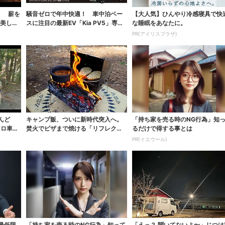
！ 薪を
騒音ゼロで年中快適！ 車中泊ベー
【大人気】ひんやり冷感寝具で快
も美しく
スに注目の最新EV「Kia PV5」専用
な睡眠をあなたに。
ベッドキ...
PR(アイリスプラザ)
んど
キャンプ飯、ついに新時代突入へ。
「持ち家を売る時のNG行為」知
ソロ車中
焚火でピザまで焼ける「リフレクタ
るだけで得する事とは
ーオーブン」がス...
PR(イエウール)
最低限
「持ち家を売る時のNG行為」知って
「えっ？ 聞いてないよ〜」じつは利