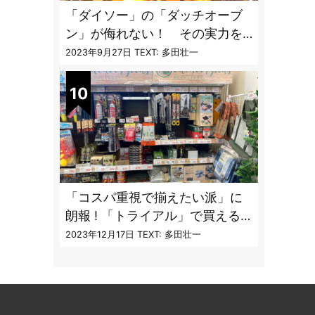
「ダイソー」の「ダッチオーブ
ン」が侮れない！ その実力を
「炊飯」で検証してみた
2023年9月27日
TEXT: 多田壮一
「コスパ重視で揃えたい派」に
朗報 ! 「トライアル」で買える
キャンプ道具7品
2023年12月17日
TEXT: 多田壮一