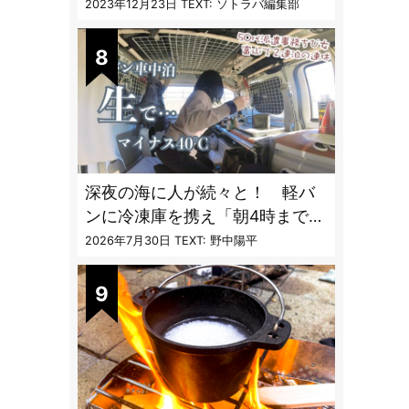
フレクターオーブン」がスゴす
2023年12月23日
TEXT: ソトラバ編集部
ぎる
深夜の海に人が続々と！ 軽バ
ンに冷凍庫を携え「朝4時までホ
タルイカ掬い」の奮闘記
2026年7月30日
TEXT: 野中陽平