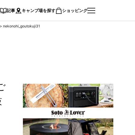
記事
キャンプ場を探す
ショッピング
>
nekonohi_goutokuji31
ご
鼓