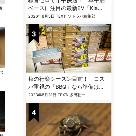
騒音ゼロで年中快適！ 車中泊
ベースに注目の最新EV「Kia
適
PV5」専用ベッドキット登場
2026年8月5日
TEXT: ソトラバ編集部
って
秋の行楽シーズン目前！ コス
パ重視の「BBQ」なら準備は
「トライアル」一択だった
2023年8月31日
TEXT: 多田壮一