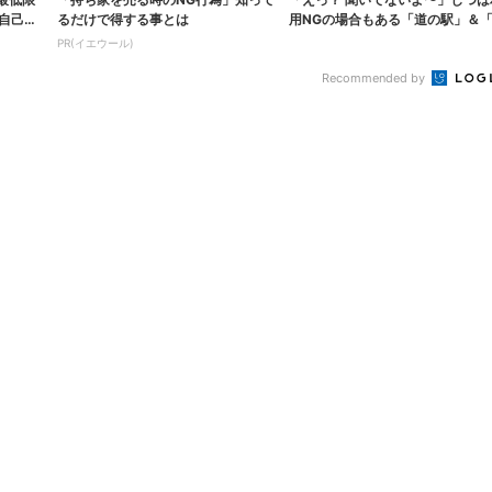
な自己認
るだけで得する事とは
用NGの場合もある「道の駅」＆
ャンプ場...
PR(イエウール)
Recommended by