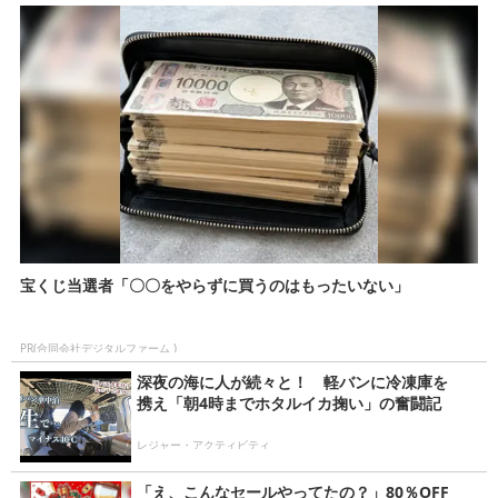
宝くじ当選者「〇〇をやらずに買うのはもったいない」
PR(合同会社デジタルファーム )
深夜の海に人が続々と！ 軽バンに冷凍庫を
携え「朝4時までホタルイカ掬い」の奮闘記
レジャー・アクティビティ
「え、こんなセールやってたの？」80％OFF