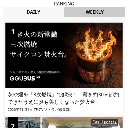
RANKING
DAILY
WEEKLY
DAILY
灰や煙を「3次燃焼」で解決！ 薪を約30％節約
できたうえに炎も美しくなった焚火台
2026年7月31日
TEXT: ソトラバ編集部