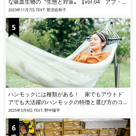
な吸血生物の〝生態と対策〟【vol.04 アブ・ブ
ユ・ヌカカ】
2023年11月7日
TEXT: 菅沼佐和子
ハンモックには種類がある！ 家でもアウトド
アでも大活躍のハンモックの特徴と選び方のコ
ツとは
2025年5月6日
TEXT: 野中陽平