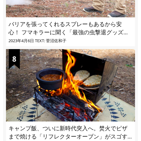
バリアを張ってくれるスプレーもあるから安
心！ フマキラーに聞く「最強の虫撃退グッズ
vol.4」【キャンプサイトで使う虫よけ】
2023年4月6日
TEXT: 菅沼佐和子
キャンプ飯、ついに新時代突入へ。焚火でピザ
まで焼ける「リフレクターオーブン」がスゴす