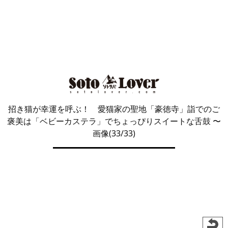
招き猫が幸運を呼ぶ！ 愛猫家の聖地「豪徳寺」詣でのご
褒美は「ベビーカステラ」でちょっぴりスイートな舌鼓
〜
画像(33/33)