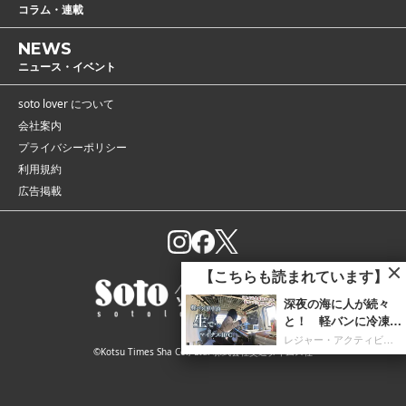
コラム・連載
NEWS
ニュース・イベント
soto lover について
会社案内
プライバシーポリシー
利用規約
広告掲載
【こちらも読まれています】
深夜の海に人が続々
と！ 軽バンに冷凍庫
を携え「朝4時までホ
レジャー・アクティビティ
©Kotsu Times Sha Co., Ltd. 株式会社交通タイムス社
タルイカ掬い」の奮闘
記