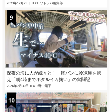
ぎる
2023年12月23日
TEXT: ソトラバ編集部
深夜の海に人が続々と！ 軽バンに冷凍庫を携
え「朝4時までホタルイカ掬い」の奮闘記
2026年7月30日
TEXT: 野中陽平