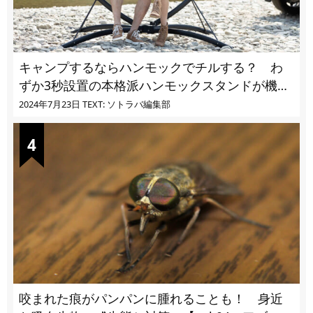
キャンプするならハンモックでチルする？ わ
ずか3秒設置の本格派ハンモックスタンドが機能
的過ぎる
2024年7月23日
TEXT: ソトラバ編集部
咬まれた痕がパンパンに腫れることも！ 身近