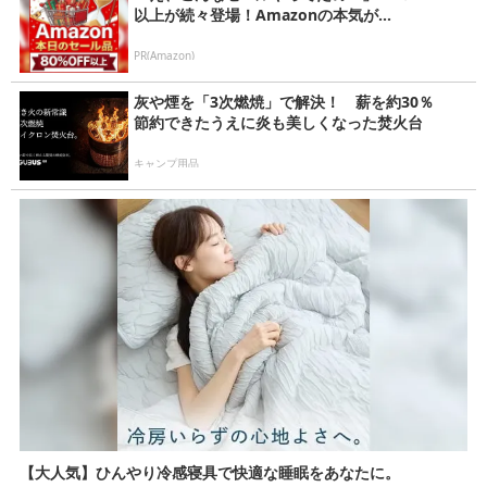
以上が続々登場！Amazonの本気が...
PR(Amazon)
灰や煙を「3次燃焼」で解決！ 薪を約30％
節約できたうえに炎も美しくなった焚火台
キャンプ用品
【大人気】ひんやり冷感寝具で快適な睡眠をあなたに。