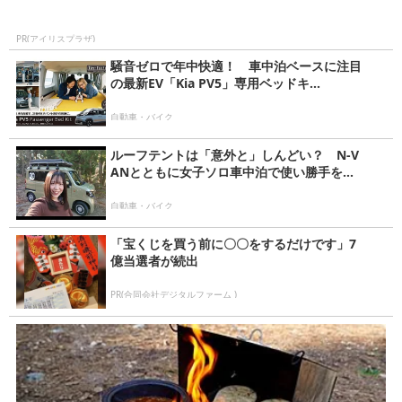
PR(アイリスプラザ)
騒音ゼロで年中快適！ 車中泊ベースに注目
の最新EV「Kia PV5」専用ベッドキ...
自動車・バイク
ルーフテントは「意外と」しんどい？ N-V
ANとともに女子ソロ車中泊で使い勝手を...
自動車・バイク
「宝くじを買う前に〇〇をするだけです」7
億当選者が続出
PR(合同会社デジタルファーム )