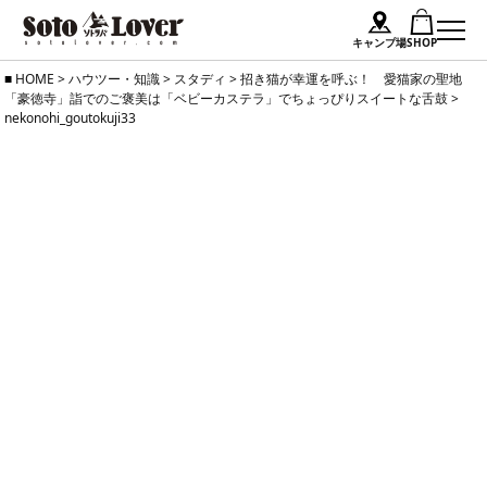
キャンプ場
SHOP
Skip
HOME
>
ハウツー・知識
>
スタディ
>
招き猫が幸運を呼ぶ！ 愛猫家の聖地
「豪徳寺」詣でのご褒美は「ベビーカステラ」でちょっぴりスイートな舌鼓
>
to
nekonohi_goutokuji33
content