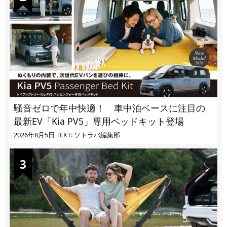
騒音ゼロで年中快適！ 車中泊ベースに注目の
最新EV「Kia PV5」専用ベッドキット登場
2026年8月5日
TEXT: ソトラバ編集部