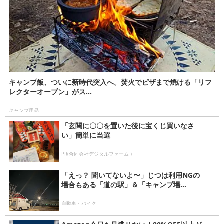
キャンプ飯、ついに新時代突入へ。焚火でピザまで焼ける「リフ
レクターオーブン」がス...
キャンプ用品
「玄関に〇〇を置いた後に宝くじ買いなさ
い」簡単に当選
PR(合同会社デジタルファーム )
「えっ？ 聞いてないよ〜」じつは利用NGの
場合もある「道の駅」＆「キャンプ場...
自動車・バイク