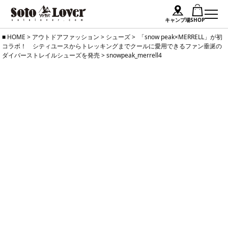
キャンプ場
SHOP
Skip
HOME
>
アウトドアファッション
>
シューズ
>
「snow peak×MERRELL」が初
コラボ！ シティユースからトレッキングまでクールに愛用できるファン垂涎の
to
ダイバーストレイルシューズを発売
>
snowpeak_merrell4
content