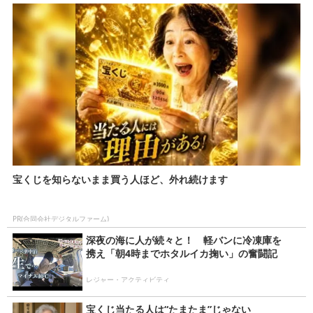
宝くじを知らないまま買う人ほど、外れ続けます
PR(合同会社デジタルファーム)
深夜の海に人が続々と！ 軽バンに冷凍庫を
携え「朝4時までホタルイカ掬い」の奮闘記
レジャー・アクティビティ
宝くじ当たる人は“たまたま”じゃない