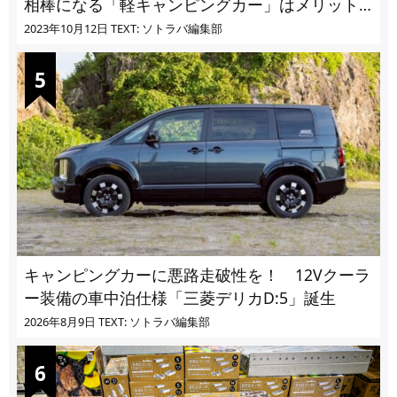
相棒になる「軽キャンピングカー」はメリット
ばかり
2023年10月12日
TEXT: ソトラバ編集部
キャンピングカーに悪路走破性を！ 12Vクーラ
ー装備の車中泊仕様「三菱デリカD:5」誕生
2026年8月9日
TEXT: ソトラバ編集部