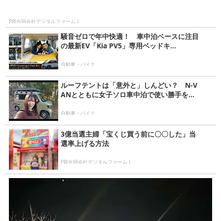
PR(合同会社デジタルファーム )
騒音ゼロで年中快適！ 車中泊ベースに注目
の最新EV「Kia PV5」専用ベッドキ...
自動車・バイク
ルーフテントは「意外と」しんどい？ N-V
ANとともに女子ソロ車中泊で使い勝手を...
自動車・バイク
3億当選主婦「宝くじ買う前に〇〇した」当
選率上げる方法
PR(合同会社デジタルファーム )