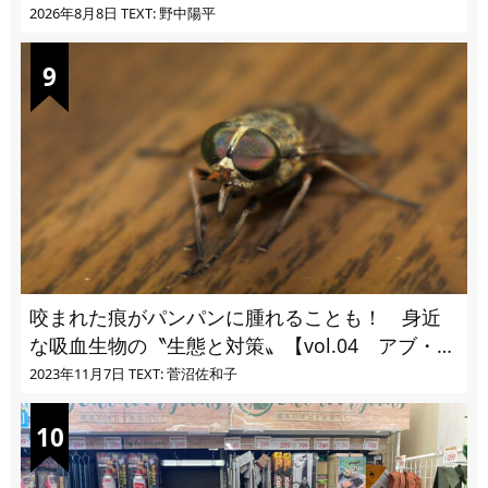
2026年8月8日
TEXT: 野中陽平
咬まれた痕がパンパンに腫れることも！ 身近
な吸血生物の〝生態と対策〟【vol.04 アブ・ブ
ユ・ヌカカ】
2023年11月7日
TEXT: 菅沼佐和子