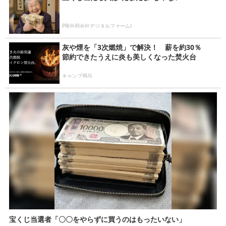
PR(合同会社デジタルファーム)
灰や煙を「3次燃焼」で解決！ 薪を約30％
節約できたうえに炎も美しくなった焚火台
キャンプ用品
宝くじ当選者「〇〇をやらずに買うのはもったいない」