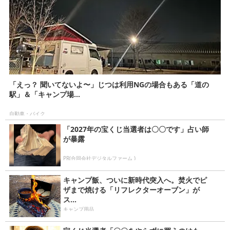
「えっ？ 聞いてないよ〜」じつは利用NGの場合もある「道の
駅」＆「キャンプ場...
自動車・バイク
「2027年の宝くじ当選者は〇〇です」占い師
が暴露
PR(合同会社デジタルファーム )
キャンプ飯、ついに新時代突入へ。焚火でピ
ザまで焼ける「リフレクターオーブン」が
ス...
キャンプ用品