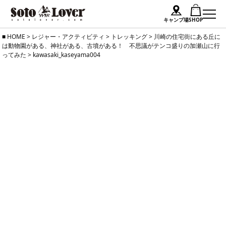
キャンプ場
SHOP
Skip
HOME
>
レジャー・アクティビティ
>
トレッキング
>
川崎の住宅街にある丘に
は動物園がある、神社がある、古墳がある！ 不思議がテンコ盛りの加瀬山に行
to
ってみた
>
kawasaki_kaseyama004
content