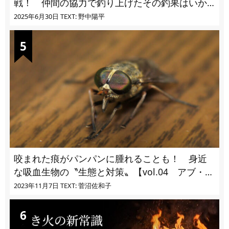
戦！ 仲間の協力で釣り上げたその釣果はいか
に!?
2025年6月30日
TEXT: 野中陽平
咬まれた痕がパンパンに腫れることも！ 身近
な吸血生物の〝生態と対策〟【vol.04 アブ・ブ
ユ・ヌカカ】
2023年11月7日
TEXT: 菅沼佐和子