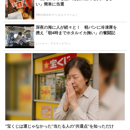
い」簡単に当選
PR(合同会社デジタルファーム )
深夜の海に人が続々と！ 軽バンに冷凍庫を
携え「朝4時までホタルイカ掬い」の奮闘記
レジャー・アクティビティ
“宝くじは運じゃなかった”当たる人の“共通点”を知っただけ