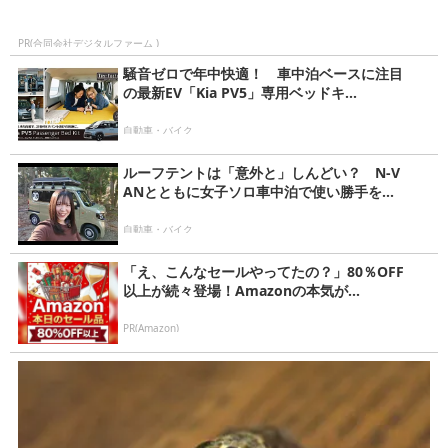
PR(合同会社デジタルファーム )
騒音ゼロで年中快適！ 車中泊ベースに注目
の最新EV「Kia PV5」専用ベッドキ...
自動車・バイク
ルーフテントは「意外と」しんどい？ N-V
ANとともに女子ソロ車中泊で使い勝手を...
自動車・バイク
「え、こんなセールやってたの？」80％OFF
以上が続々登場！Amazonの本気が...
PR(Amazon)