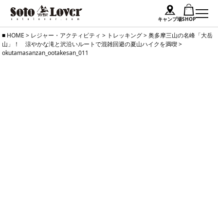
キャンプ場
SHOP
Skip
HOME
>
レジャー・アクティビティ
>
トレッキング
>
奥多摩三山の名峰「大岳
山」！ 涼やかな滝と沢沿いルートで混雑回避の夏山ハイクを満喫
>
to
okutamasanzan_ootakesan_011
content