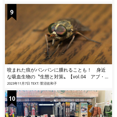
咬まれた痕がパンパンに腫れることも！ 身近
な吸血生物の〝生態と対策〟【vol.04 アブ・ブ
ユ・ヌカカ】
2023年11月7日
TEXT: 菅沼佐和子