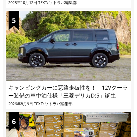
ばかり
2023年10月12日
TEXT: ソトラバ編集部
キャンピングカーに悪路走破性を！ 12Vクーラ
ー装備の車中泊仕様「三菱デリカD:5」誕生
2026年8月9日
TEXT: ソトラバ編集部