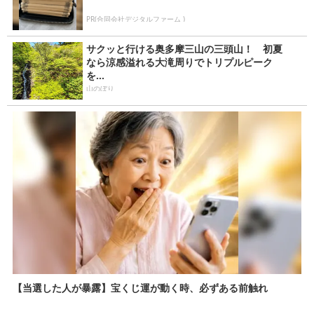
PR(合同会社デジタルファーム )
サクッと行ける奥多摩三山の三頭山！ 初夏
なら涼感溢れる大滝周りでトリプルピーク
を...
山のぼり
【当選した人が暴露】宝くじ運が動く時、必ずある前触れ