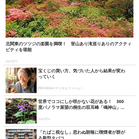
北関東のツツジの楽園を満喫！ 登山あり滝巡りありのアクティ
ビティを堪能
山のぼり
宝くじの買い方、気づいた人から結果が変わ
っていく
PR(合同会社デジタルファーム )
世界でココにしか咲かない花がある！ 360
度パノラマ展望の桐生の双耳峰「鳴神山」...
山のぼり
「たばこ税なし」思わぬ朗報に喫煙者が群が
る新型タバコ