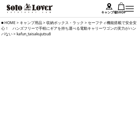
キャンプ場
SHOP
Skip
HOME
>
キャンプ用品
>
収納ボックス・ラック
>
セーフティ機能搭載で安全安
心！ ハンズフリーで手軽にギアを持ち運べる電動キャリーワゴンの実力がハン
to
パない
>
kafun_taisakujutsu8
content