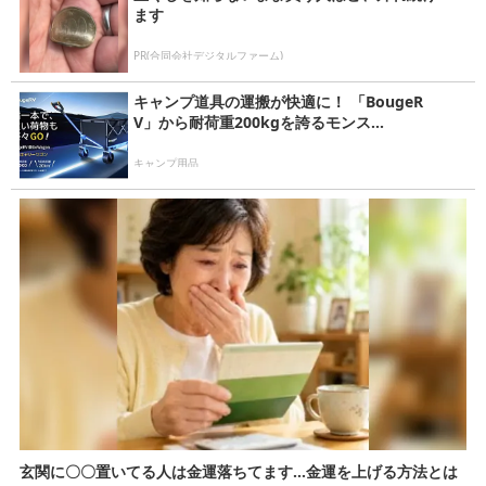
ます
PR(合同会社デジタルファーム)
キャンプ道具の運搬が快適に！ 「BougeR
V」から耐荷重200kgを誇るモンス...
キャンプ用品
玄関に〇〇置いてる人は金運落ちてます…金運を上げる方法とは