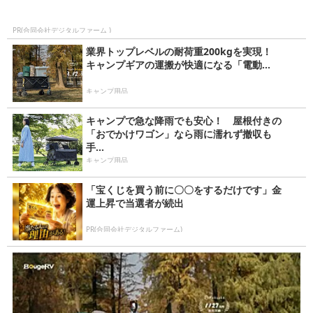
PR(合同会社デジタルファーム )
業界トップレベルの耐荷重200kgを実現！
キャンプギアの運搬が快適になる「電動...
キャンプ用品
キャンプで急な降雨でも安心！ 屋根付きの
「おでかけワゴン」なら雨に濡れず撤収も
手...
キャンプ用品
「宝くじを買う前に〇〇をするだけです」金
運上昇で当選者が続出
PR(合同会社デジタルファーム)