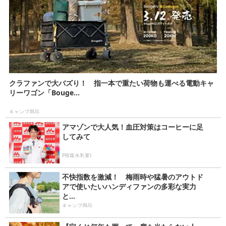
クラファンで大バズり！ 指一本で重たい荷物も運べる電動キャ
リーワゴン「Bouge...
キャンプ用品
アマゾンで大人気！血圧対策はコーヒーに足
してみて
PR(森永乳業)
不快指数を激減！ 梅雨時や猛暑のアウトド
アで使いたいハンディファンの多彩な実力
と...
キャンプ用品