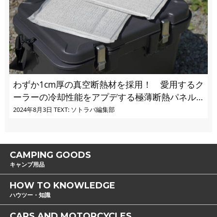
わずか1cm厚の真空断熱材を採用！ 愛用するク
ーラーの冷却性能をアプデする極薄断熱パネル
の実力とは
2024年8月3日
TEXT: ソトラバ編集部
CAMPING GOODS
キャンプ用品
HOW TO KNOWLEDGE
ハウツー・知識
CARS AND MOTORCYCLES