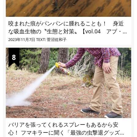
咬まれた痕がパンパンに腫れることも！ 身近
な吸血生物の〝生態と対策〟【vol.04 アブ・ブ
ユ・ヌカカ】
2023年11月7日
TEXT: 菅沼佐和子
バリアを張ってくれるスプレーもあるから安
心！ フマキラーに聞く「最強の虫撃退グッズ