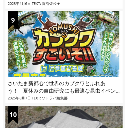
vol.4」【キャンプサイトで使う虫よけ】
2023年4月6日
TEXT: 菅沼佐和子
さいたま新都心で世界のカブクワとふれあ
う！ 夏休みの自由研究にも最適な昆虫イベン
ト
2026年8月7日
TEXT: ソトラバ編集部