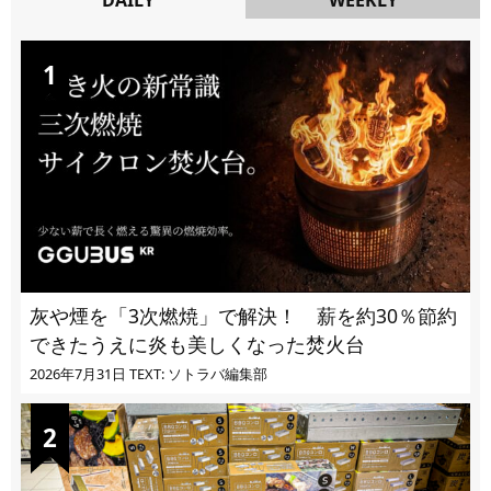
DAILY
灰や煙を「3次燃焼」で解決！ 薪を約30％節約
できたうえに炎も美しくなった焚火台
2026年7月31日
TEXT: ソトラバ編集部