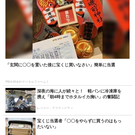
「玄関に〇〇を置いた後に宝くじ買いなさい」簡単に当選
PR(合同会社デジタルファーム )
深夜の海に人が続々と！ 軽バンに冷凍庫を
携え「朝4時までホタルイカ掬い」の奮闘記
レジャー・アクティビティ
宝くじ当選者「〇〇をやらずに買うのはもっ
たいない」