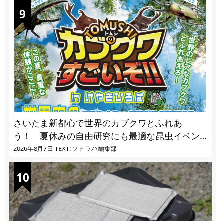
さいたま新都心で世界のカブクワとふれあ
う！ 夏休みの自由研究にも最適な昆虫イベン
ト
2026年8月7日
TEXT: ソトラバ編集部