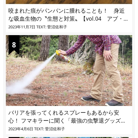
咬まれた痕がパンパンに腫れることも！ 身近
な吸血生物の〝生態と対策〟【vol.04 アブ・ブ
ユ・ヌカカ】
2023年11月7日
TEXT: 菅沼佐和子
バリアを張ってくれるスプレーもあるから安
心！ フマキラーに聞く「最強の虫撃退グッズ
vol.4」【キャンプサイトで使う虫よけ】
2023年4月6日
TEXT: 菅沼佐和子