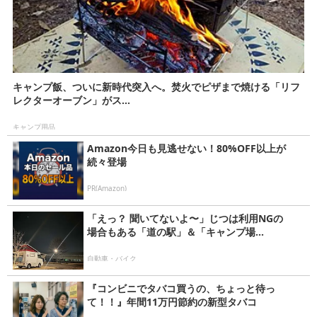
キャンプ飯、ついに新時代突入へ。焚火でピザまで焼ける「リフ
レクターオーブン」がス...
キャンプ用品
Amazon今日も見逃せない！80%OFF以上が
続々登場
PR(Amazon)
「えっ？ 聞いてないよ〜」じつは利用NGの
場合もある「道の駅」＆「キャンプ場...
自動車・バイク
『コンビニでタバコ買うの、ちょっと待っ
て！！』年間11万円節約の新型タバコ