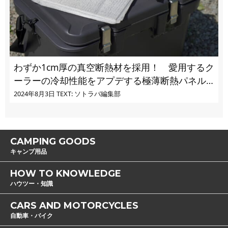
わずか1cm厚の真空断熱材を採用！ 愛用するク
ーラーの冷却性能をアプデする極薄断熱パネル
の実力とは
2024年8月3日
TEXT: ソトラバ編集部
CAMPING GOODS
キャンプ用品
HOW TO KNOWLEDGE
ハウツー・知識
CARS AND MOTORCYCLES
自動車・バイク