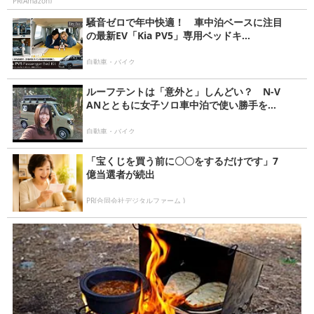
PR(Amazon)
騒音ゼロで年中快適！ 車中泊ベースに注目
の最新EV「Kia PV5」専用ベッドキ...
自動車・バイク
ルーフテントは「意外と」しんどい？ N-V
ANとともに女子ソロ車中泊で使い勝手を...
自動車・バイク
「宝くじを買う前に〇〇をするだけです」7
億当選者が続出
PR(合同会社デジタルファーム )