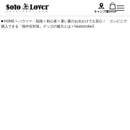
キャンプ場
SHOP
Skip
HOME
>
ハウツー・知識
>
初心者
>
暑い夏のお出かけでも安心！ コンビニで
購入できる「熱中症対策」グッズの魅力とは
>
heatstroke3
to
content