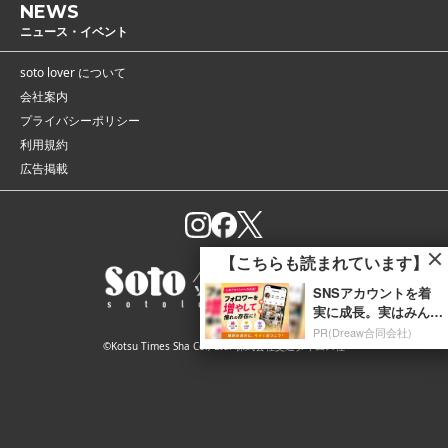
NEWS
ニュース・イベント
soto lover について
会社案内
プライバシーポリシー
利用規約
広告掲載
【こちらも読まれています】
深夜の海に人が続々
と！ 軽バンに冷凍庫
を携え「朝4時までホ
レジャー・アクティビティ
©Kotsu Times Sha Co., Ltd. 株式会社交通タイムス社
タルイカ掬い」の奮闘
記