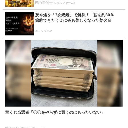
PR(合同会社デジタルファーム)
灰や煙を「3次燃焼」で解決！ 薪を約30％
節約できたうえに炎も美しくなった焚火台
キャンプ用品
宝くじ当選者「〇〇をやらずに買うのはもったいない」