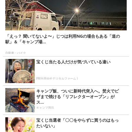
「えっ？ 聞いてないよ〜」じつは利用NGの場合もある「道の
駅」＆「キャンプ場...
自動車・バイク
宝くじ当たる人だけが気づいている違い
PR(合同会社デジタルファーム )
キャンプ飯、ついに新時代突入へ。焚火でピ
ザまで焼ける「リフレクターオーブン」が
ス...
キャンプ用品
宝くじ当選者「〇〇をやらずに買うのはもっ
たいない」