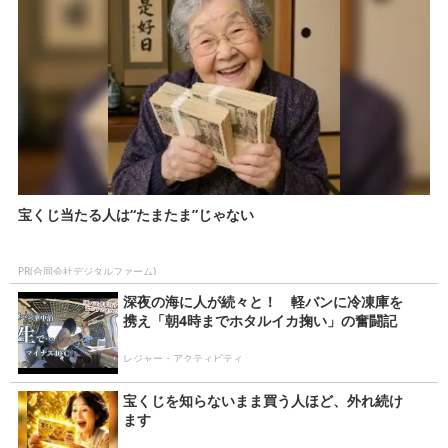
宝くじ当たる人は“たまたま”じゃない
PR(合同会社デジタルファーム)
深夜の海に人が続々と！ 軽バンに冷凍庫を
携え「朝4時までホタルイカ掬い」の奮闘記
レジャー・アクティビティ
宝くじを知らないまま買う人ほど、外れ続け
ます