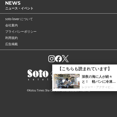
NEWS
ニュース・イベント
soto lover について
会社案内
プライバシーポリシー
利用規約
広告掲載
【こちらも読まれています】
深夜の海に人が続々
と！ 軽バンに冷凍庫
を携え「朝4時までホ
レジャー・アクティビティ
©Kotsu Times Sha Co., Ltd. 株式会社交通タイムス社
タルイカ掬い」の奮闘
記