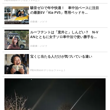
PR(合同会社デジタルファーム )
騒音ゼロで年中快適！ 車中泊ベースに注目
の最新EV「Kia PV5」専用ベッドキ...
自動車・バイク
ルーフテントは「意外と」しんどい？ N-V
ANとともに女子ソロ車中泊で使い勝手を...
自動車・バイク
宝くじ当たる人だけが気づいている違い
PR(合同会社デジタルファーム )