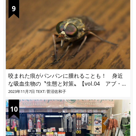
咬まれた痕がパンパンに腫れることも！ 身近
な吸血生物の〝生態と対策〟【vol.04 アブ・ブ
ユ・ヌカカ】
2023年11月7日
TEXT: 菅沼佐和子