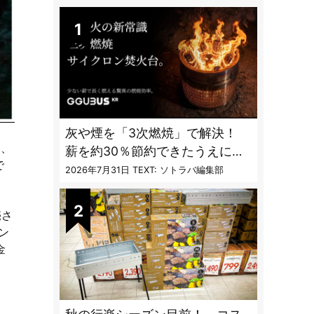
DAILY
灰や煙を「3次燃焼」で解決！
は、
薪を約30％節約できたうえに炎
で
も美しくなった焚火台
2026年7月31日
TEXT: ソトラバ編集部
売さ
ン
金