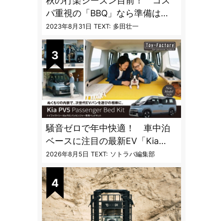
秋の行楽シーズン目前！ コス
パ重視の「BBQ」なら準備は
「トライアル」一択だった
2023年8月31日
TEXT: 多田壮一
騒音ゼロで年中快適！ 車中泊
ベースに注目の最新EV「Kia
PV5」専用ベッドキット登場
2026年8月5日
TEXT: ソトラバ編集部