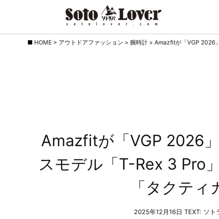
Skip
HOME
>
アウトドアファッション
>
腕時計
>
Amazfitが「VGP 
to
content
Amazfitが「VGP 2
スモデル「T-Rex 3 P
「タクティ
2025年12月16日
TEXT: ソ