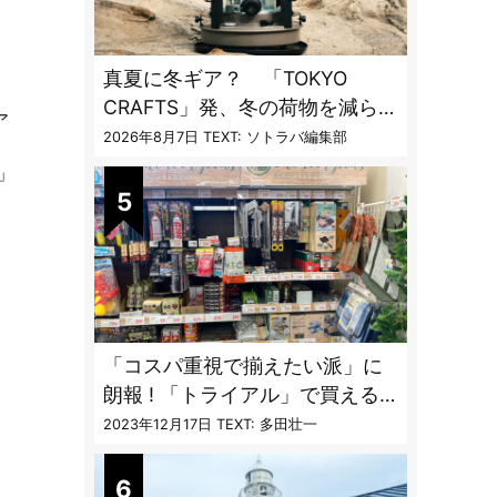
真夏に冬ギア？ 「TOKYO
CRAFTS」発、冬の荷物を減らす
ア
「13時間燃焼」1台2役ストーブ
2026年8月7日
TEXT: ソトラバ編集部
ク」
「コスパ重視で揃えたい派」に
朗報 ! 「トライアル」で買える
キャンプ道具7品
2023年12月17日
TEXT: 多田壮一