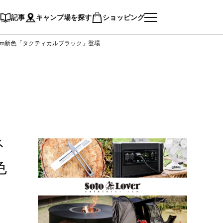
記事
キャンプ場を探す
ショッピング
ト44mm新色「タクティカルブラック」登場
ネ
色