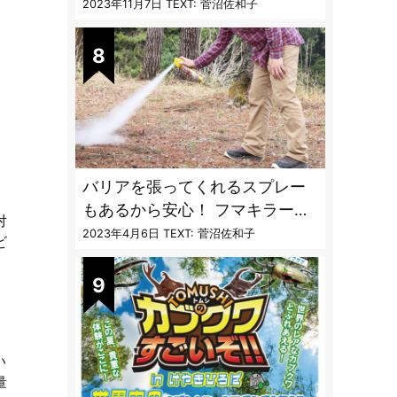
〝生態と対策〟【vol.04 ア
2023年11月7日
TEXT: 菅沼佐和子
ブ・ブユ・ヌカカ】
バリアを張ってくれるスプレー
もあるから安心！ フマキラーに
対
聞く「最強の虫撃退グッズ
2023年4月6日
TEXT: 菅沼佐和子
ビ
vol.4」【キャンプサイトで使う
虫よけ】
い
量