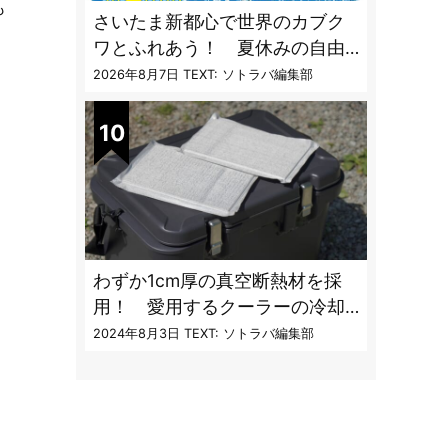
も
さいたま新都心で世界のカブク
ワとふれあう！ 夏休みの自由
研究にも最適な昆虫イベント
2026年8月7日
TEXT: ソトラバ編集部
わずか1cm厚の真空断熱材を採
用！ 愛用するクーラーの冷却
性能をアプデする極薄断熱パネ
2024年8月3日
TEXT: ソトラバ編集部
ルの実力とは