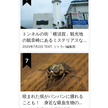
トンネルの街「横須賀」観光地
の観音崎にあるミステリアスな
隧道を歩く
2025年7月2日
TEXT: ソトラバ編集部
咬まれた痕がパンパンに腫れる
ことも！ 身近な吸血生物の