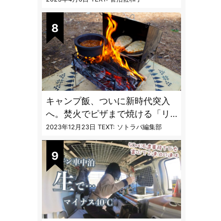
vol.4」【キャンプサイトで使う
虫よけ】
キャンプ飯、ついに新時代突入
へ。焚火でピザまで焼ける「リ
フレクターオーブン」がスゴす
2023年12月23日
TEXT: ソトラバ編集部
ぎる