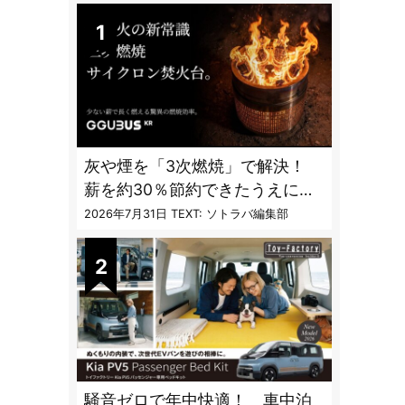
灰や煙を「3次燃焼」で解決！
薪を約30％節約できたうえに炎
も美しくなった焚火台
2026年7月31日
TEXT: ソトラバ編集部
騒音ゼロで年中快適！ 車中泊