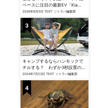
ベースに注目の最新EV「Kia
PV5」専用ベッドキット登場
2026年8月5日
TEXT: ソトラバ編集部
キャンプするならハンモックで
チルする？ わずか3秒設置の本
格派ハンモックスタンドが機能
2024年7月23日
TEXT: ソトラバ編集部
的過ぎる