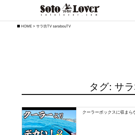
Skip
HOME
>
サラ坊TV sarabouTV
to
content
タグ: サラ坊
クーラーボックスに収まら