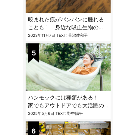
咬まれた痕がパンパンに腫れる
ことも！ 身近な吸血生物の
〝生態と対策〟【vol.04 ア
2023年11月7日
TEXT: 菅沼佐和子
ブ・ブユ・ヌカカ】
ハンモックには種類がある！
家でもアウトドアでも大活躍の
ハンモックの特徴と選び方のコ
2025年5月6日
TEXT: 野中陽平
ツとは