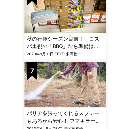
秋の行楽シーズン目前！ コス
パ重視の「BBQ」なら準備は
「トライアル」一択だった
2023年8月31日
TEXT: 多田壮一
バリアを張ってくれるスプレー
もあるから安心！ フマキラーに
聞く「最強の虫撃退グッズ
2023年4月6日
TEXT: 菅沼佐和子