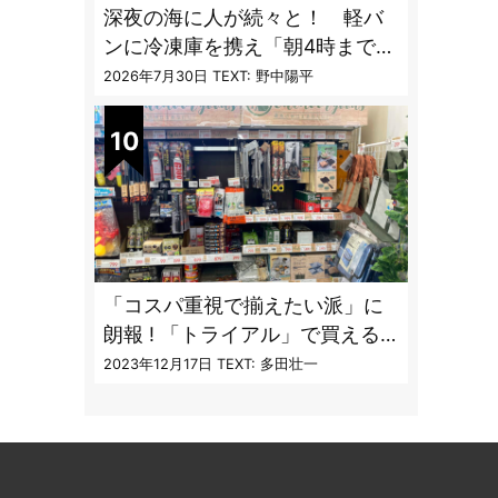
深夜の海に人が続々と！ 軽バ
ンに冷凍庫を携え「朝4時までホ
タルイカ掬い」の奮闘記
2026年7月30日
TEXT: 野中陽平
「コスパ重視で揃えたい派」に
朗報 ! 「トライアル」で買える
キャンプ道具7品
2023年12月17日
TEXT: 多田壮一