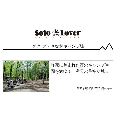
タグ: ステキな村キャンプ場
静寂に包まれた夜のキャンプ時
間を満喫！ 満天の星空が魅力
の群馬のキャンプ場3選【北関東
エリア】
2025年2月16日
TEXT: 田中浩一