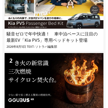
騒音ゼロで年中快適！ 車中泊ベースに注目の
最新EV「Kia PV5」専用ベッドキット登場
2026年8月5日
TEXT: ソトラバ編集部