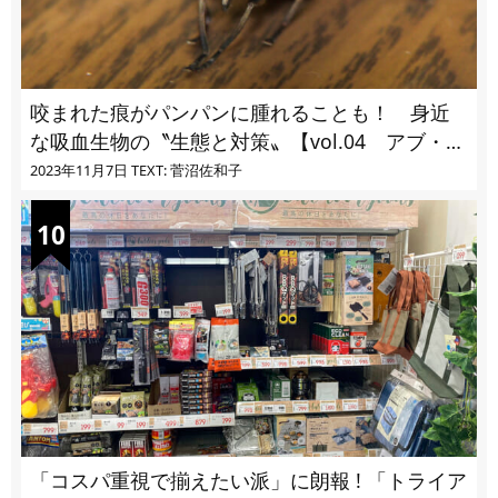
咬まれた痕がパンパンに腫れることも！ 身近
な吸血生物の〝生態と対策〟【vol.04 アブ・ブ
ユ・ヌカカ】
2023年11月7日
TEXT: 菅沼佐和子
「コスパ重視で揃えたい派」に朗報 ! 「トライア