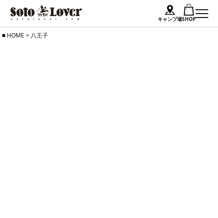
キャンプ場
SHOP
Skip
HOME
>
八王子
to
content