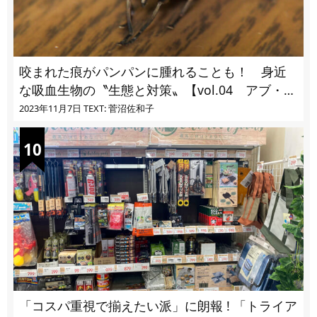
咬まれた痕がパンパンに腫れることも！ 身近
な吸血生物の〝生態と対策〟【vol.04 アブ・ブ
ユ・ヌカカ】
2023年11月7日
TEXT: 菅沼佐和子
「コスパ重視で揃えたい派」に朗報 ! 「トライア