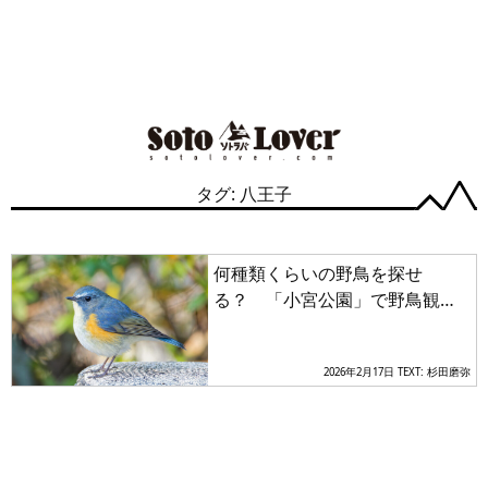
タグ: 八王子
何種類くらいの野鳥を探せ
る？ 「小宮公園」で野鳥観察
【関東エリア】
2026年2月17日
TEXT: 杉田磨弥