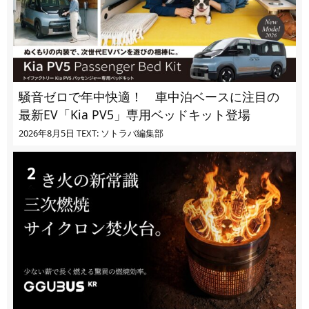
騒音ゼロで年中快適！ 車中泊ベースに注目の
最新EV「Kia PV5」専用ベッドキット登場
2026年8月5日
TEXT: ソトラバ編集部