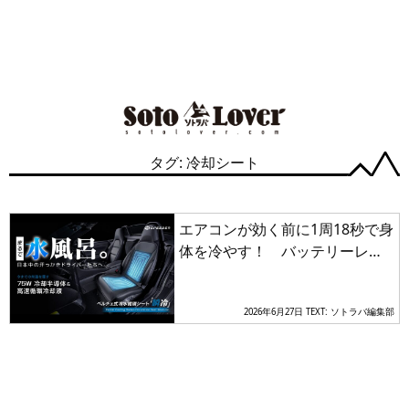
タグ: 冷却シート
エアコンが効く前に1周18秒で身
体を冷やす！ バッテリーレス
水冷シートは夏の運転の救世主
2026年6月27日
TEXT: ソトラバ編集部