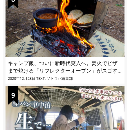
キャンプ飯、ついに新時代突入へ。焚火でピザ
まで焼ける「リフレクターオーブン」がスゴす
ぎる
2023年12月23日
TEXT: ソトラバ編集部