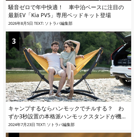
騒音ゼロで年中快適！ 車中泊ベースに注目の
最新EV「Kia PV5」専用ベッドキット登場
2026年8月5日
TEXT: ソトラバ編集部
キャンプするならハンモックでチルする？ わ
ずか3秒設置の本格派ハンモックスタンドが機能
的過ぎる
2024年7月23日
TEXT: ソトラバ編集部