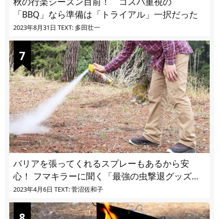
秋の行楽シーズン目前！ コスパ重視の
「BBQ」なら準備は「トライアル」一択だった
2023年8月31日
TEXT: 多田壮一
バリアを張ってくれるスプレーもあるから安
心！ フマキラーに聞く「最強の虫撃退グッズ
vol.4」【キャンプサイトで使う虫よけ】
2023年4月6日
TEXT: 菅沼佐和子