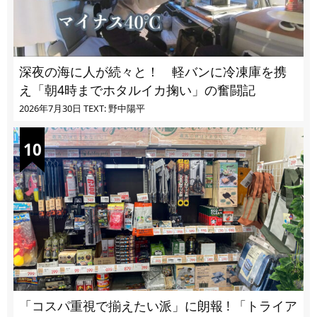
深夜の海に人が続々と！ 軽バンに冷凍庫を携
え「朝4時までホタルイカ掬い」の奮闘記
2026年7月30日
TEXT: 野中陽平
「コスパ重視で揃えたい派」に朗報 ! 「トライア