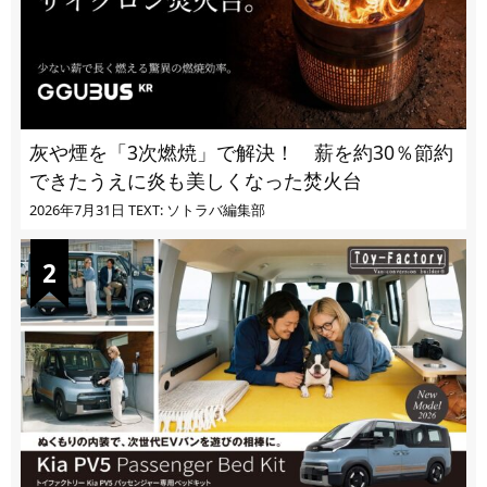
灰や煙を「3次燃焼」で解決！ 薪を約30％節約
できたうえに炎も美しくなった焚火台
2026年7月31日
TEXT: ソトラバ編集部