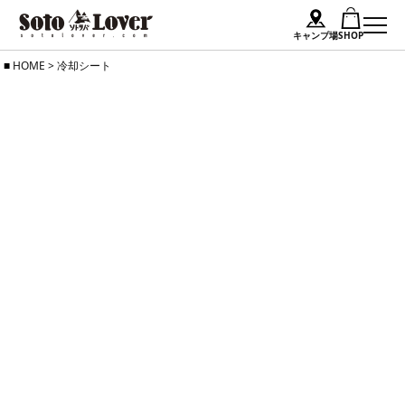
キャンプ場
SHOP
Skip
HOME
>
冷却シート
to
content