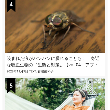
咬まれた痕がパンパンに腫れることも！ 身近
な吸血生物の〝生態と対策〟【vol.04 アブ・ブ
ユ・ヌカカ】
2023年11月7日
TEXT: 菅沼佐和子