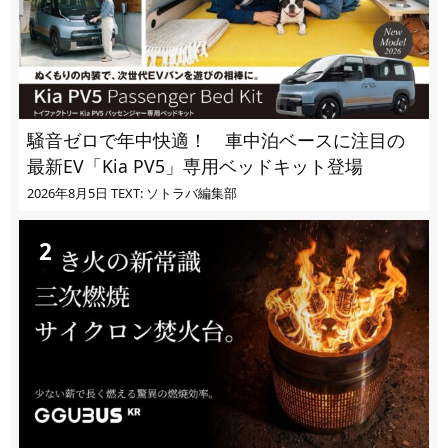
騒音ゼロで年中快適！ 車中泊ベースに注目の
最新EV「Kia PV5」専用ベッドキット登場
2026年8月5日
TEXT: ソトラバ編集部