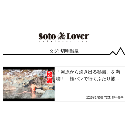
タグ: 切明温泉
「河原から湧き出る秘湯」を満
喫！ 軽バンで行くふたり旅秋
山郷最奥の「切明温泉」へ
2026年3月5日
TEXT: 野中陽平