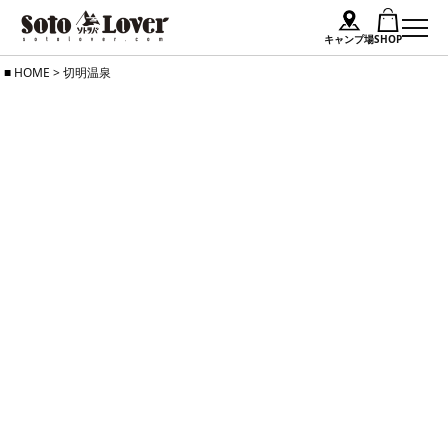
キャンプ場
SHOP
Skip
HOME
>
切明温泉
to
content