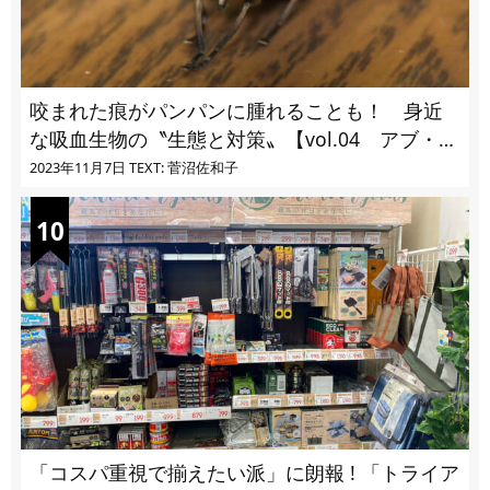
咬まれた痕がパンパンに腫れることも！ 身近
な吸血生物の〝生態と対策〟【vol.04 アブ・ブ
ユ・ヌカカ】
2023年11月7日
TEXT: 菅沼佐和子
「コスパ重視で揃えたい派」に朗報 ! 「トライア