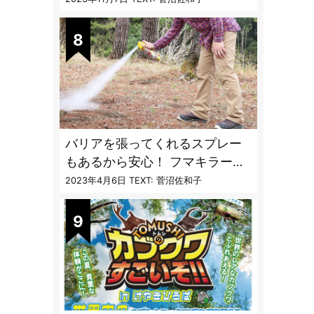
ブ・ブユ・ヌカカ】
バリアを張ってくれるスプレー
もあるから安心！ フマキラーに
聞く「最強の虫撃退グッズ
2023年4月6日
TEXT: 菅沼佐和子
vol.4」【キャンプサイトで使う
虫よけ】