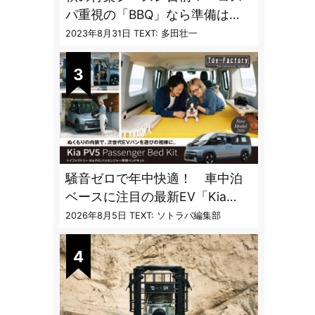
パ重視の「BBQ」なら準備は
「トライアル」一択だった
2023年8月31日
TEXT: 多田壮一
騒音ゼロで年中快適！ 車中泊
ベースに注目の最新EV「Kia
PV5」専用ベッドキット登場
2026年8月5日
TEXT: ソトラバ編集部