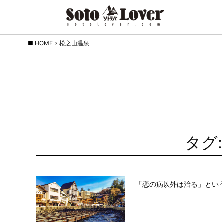
Skip
HOME
>
松之山温泉
to
content
タグ
「恋の病以外は治る」とい