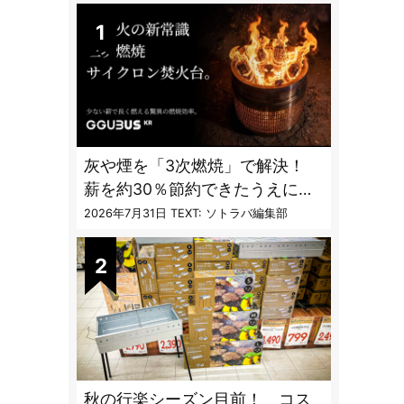
灰や煙を「3次燃焼」で解決！
薪を約30％節約できたうえに炎
も美しくなった焚火台
2026年7月31日
TEXT: ソトラバ編集部
秋の行楽シーズン目前！ コス