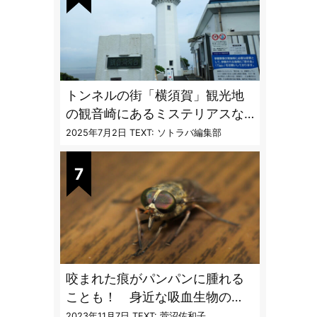
トンネルの街「横須賀」観光地
の観音崎にあるミステリアスな
隧道を歩く
2025年7月2日
TEXT: ソトラバ編集部
咬まれた痕がパンパンに腫れる
ことも！ 身近な吸血生物の
〝生態と対策〟【vol.04 ア
2023年11月7日
TEXT: 菅沼佐和子