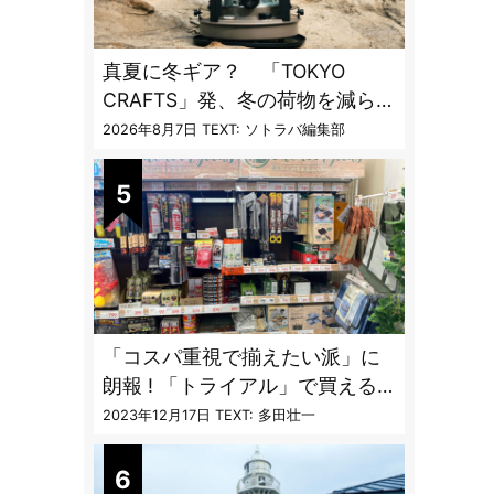
真夏に冬ギア？ 「TOKYO
CRAFTS」発、冬の荷物を減らす
「13時間燃焼」1台2役ストーブ
2026年8月7日
TEXT: ソトラバ編集部
「コスパ重視で揃えたい派」に
朗報 ! 「トライアル」で買える
キャンプ道具7品
2023年12月17日
TEXT: 多田壮一