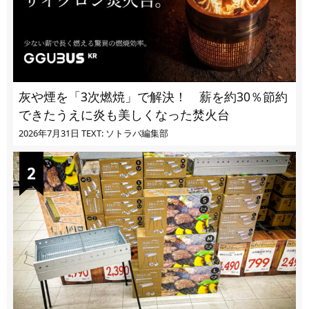
灰や煙を「3次燃焼」で解決！ 薪を約30％節約
できたうえに炎も美しくなった焚火台
2026年7月31日
TEXT: ソトラバ編集部