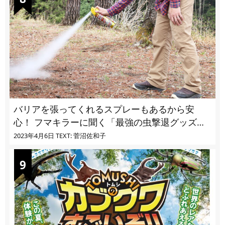
バリアを張ってくれるスプレーもあるから安
心！ フマキラーに聞く「最強の虫撃退グッズ
vol.4」【キャンプサイトで使う虫よけ】
2023年4月6日
TEXT: 菅沼佐和子