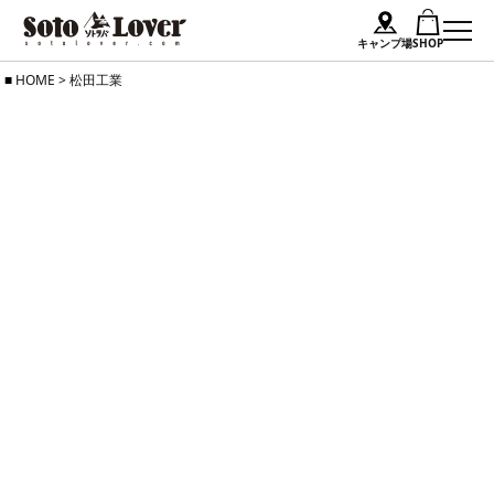
キャンプ場
SHOP
Skip
HOME
>
松田工業
to
content