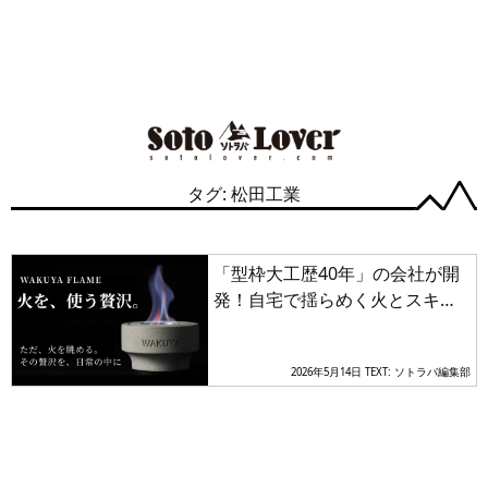
タグ: 松田工業
「型枠大工歴40年」の会社が開
発！自宅で揺らめく火とスキレ
ット料理を味わう「卓上暖炉」
が誕生
2026年5月14日
TEXT: ソトラバ編集部