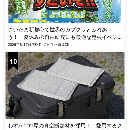
さいたま新都心で世界のカブクワとふれあ
う！ 夏休みの自由研究にも最適な昆虫イベン
ト
2026年8月7日
TEXT: ソトラバ編集部
わずか1cm厚の真空断熱材を採用！ 愛用するク