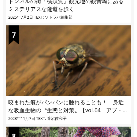
トンネルの街「横須賀」観光地の観音崎にある
ミステリアスな隧道を歩く
2025年7月2日
TEXT: ソトラバ編集部
咬まれた痕がパンパンに腫れることも！ 身近
な吸血生物の〝生態と対策〟【vol.04 アブ・ブ
ユ・ヌカカ】
2023年11月7日
TEXT: 菅沼佐和子