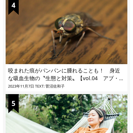
咬まれた痕がパンパンに腫れることも！ 身近
な吸血生物の〝生態と対策〟【vol.04 アブ・ブ
ユ・ヌカカ】
2023年11月7日
TEXT: 菅沼佐和子