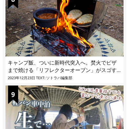
キャンプ飯、ついに新時代突入へ。焚火でピザ
まで焼ける「リフレクターオーブン」がスゴす
ぎる
2023年12月23日
TEXT: ソトラバ編集部