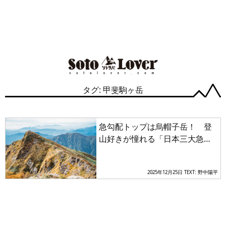
タグ: 甲斐駒ヶ岳
急勾配トップは烏帽子岳！ 登
山好きが憧れる「日本三大急
登」の魅力とは
2025年12月25日
TEXT: 野中陽平