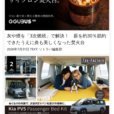
灰や煙を「3次燃焼」で解決！ 薪を約30％節約
できたうえに炎も美しくなった焚火台
2026年7月31日
TEXT: ソトラバ編集部