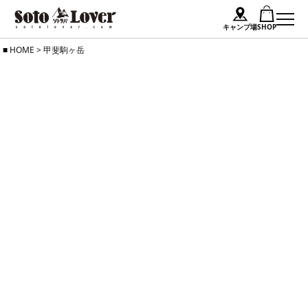
キャンプ場
SHOP
Skip
HOME
>
甲斐駒ヶ岳
to
content