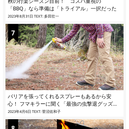
秋の行楽シーズン目前！ コスパ重視の
「BBQ」なら準備は「トライアル」一択だった
2023年8月31日
TEXT: 多田壮一
バリアを張ってくれるスプレーもあるから安
心！ フマキラーに聞く「最強の虫撃退グッズ
vol.4」【キャンプサイトで使う虫よけ】
2023年4月6日
TEXT: 菅沼佐和子