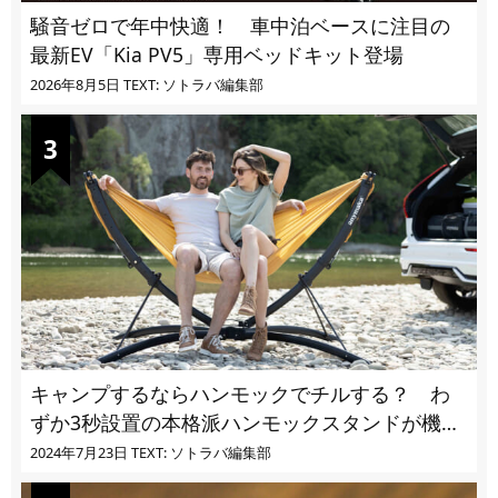
騒音ゼロで年中快適！ 車中泊ベースに注目の
最新EV「Kia PV5」専用ベッドキット登場
2026年8月5日
TEXT: ソトラバ編集部
キャンプするならハンモックでチルする？ わ
ずか3秒設置の本格派ハンモックスタンドが機能
的過ぎる
2024年7月23日
TEXT: ソトラバ編集部