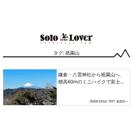
タグ: 祇園山
鎌倉・八雲神社から祇園山へ、
標高60mのミニハイクで富士山
を拝む
2026年3月6日
TEXT: 多田壮一