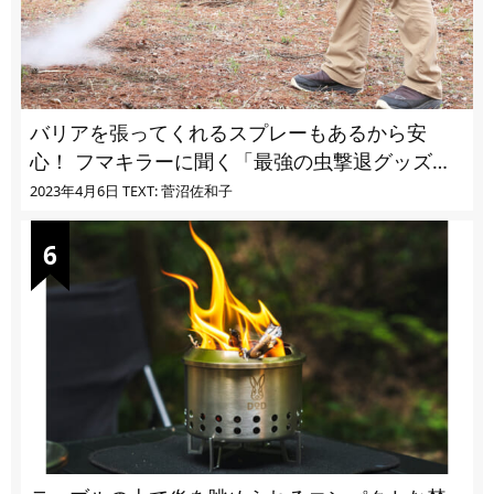
バリアを張ってくれるスプレーもあるから安
心！ フマキラーに聞く「最強の虫撃退グッズ
vol.4」【キャンプサイトで使う虫よけ】
2023年4月6日
TEXT: 菅沼佐和子