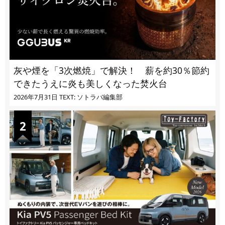
灰や煙を「3次燃焼」で解決！ 薪を約30％節約
できたうえに炎も美しくなった焚火台
2026年7月31日
TEXT: ソトラバ編集部