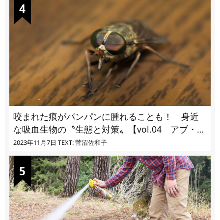
咬まれた痕がパンパンに腫れることも！ 身近
な吸血生物の〝生態と対策〟【vol.04 アブ・ブ
ユ・ヌカカ】
2023年11月7日
TEXT: 菅沼佐和子