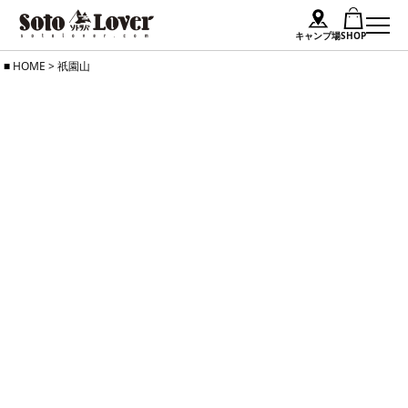
キャンプ場
SHOP
Skip
HOME
>
祇園山
to
content