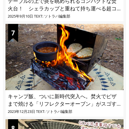
テーブルの上で炎を眺められるコンパクトな焚
火台！ シェラカップと重ねて持ち運べる超コ
ンパクト収納
2025年9月10日
TEXT: ソトラバ編集部
キャンプ飯、ついに新時代突入へ。焚火でピザ
まで焼ける「リフレクターオーブン」がスゴす
ぎる
2023年12月23日
TEXT: ソトラバ編集部