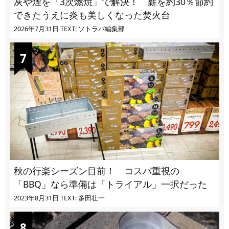
灰や煙を「3次燃焼」で解決！ 薪を約30％節約
できたうえに炎も美しくなった焚火台
2026年7月31日
TEXT: ソトラバ編集部
秋の行楽シーズン目前！ コスパ重視の
「BBQ」なら準備は「トライアル」一択だった
2023年8月31日
TEXT: 多田壮一