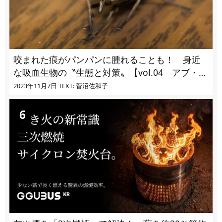
咬まれた痕がパンパンに腫れることも！ 身近
な吸血生物の〝生態と対策〟【vol.04 アブ・ブ
ユ・ヌカカ】
2023年11月7日
TEXT: 菅沼佐和子