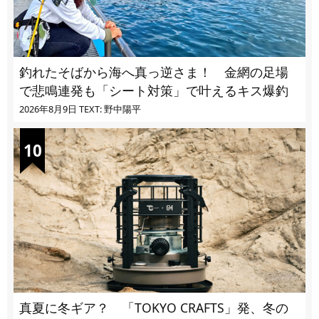
釣れたそばから海へ真っ逆さま！ 金網の足場
で悲鳴連発も「シート対策」で叶えるキス爆釣
2026年8月9日
TEXT: 野中陽平
真夏に冬ギア？ 「TOKYO CRAFTS」発、冬の