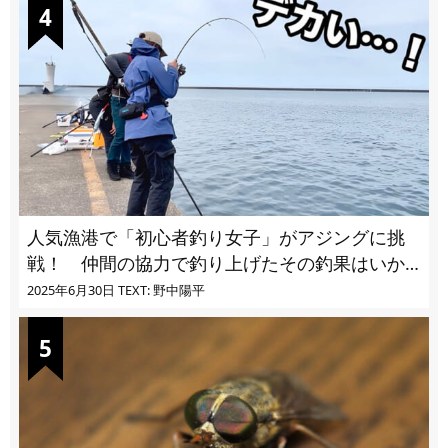
人気漁港で「初心者釣り女子」がアジングに挑
戦！ 仲間の協力で釣り上げたその釣果はいか
に!?
2025年6月30日
TEXT: 野中陽平