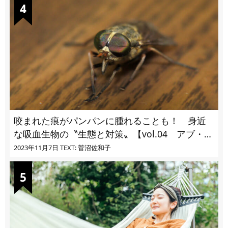
咬まれた痕がパンパンに腫れることも！ 身近
な吸血生物の〝生態と対策〟【vol.04 アブ・ブ
ユ・ヌカカ】
2023年11月7日
TEXT: 菅沼佐和子