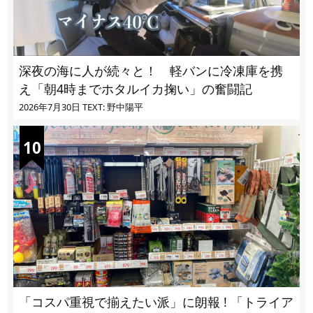
深夜の海に人が続々と！ 軽バンに冷凍庫を携
え「朝4時までホタルイカ掬い」の奮闘記
2026年7月30日
TEXT: 野中陽平
「コスパ重視で揃えたい派」に朗報 ! 「トライア