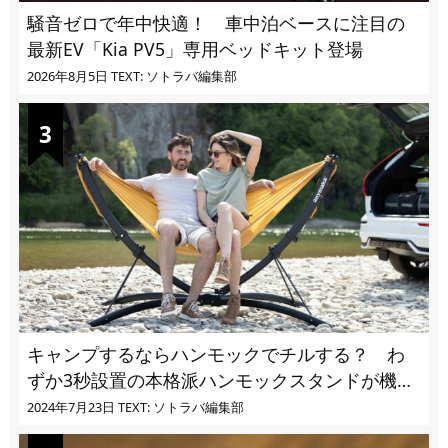
騒音ゼロで年中快適！ 車中泊ベースに注目の
最新EV「Kia PV5」専用ベッドキット登場
2026年8月5日
TEXT: ソトラバ編集部
キャンプするならハンモックでチルする？ わ
ずか3秒設置の本格派ハンモックスタンドが機能
的過ぎる
2024年7月23日
TEXT: ソトラバ編集部