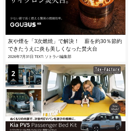
灰や煙を「3次燃焼」で解決！ 薪を約30％節約
できたうえに炎も美しくなった焚火台
2026年7月31日
TEXT: ソトラバ編集部