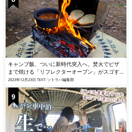
キャンプ飯、ついに新時代突入へ。焚火でピザ
まで焼ける「リフレクターオーブン」がスゴす
ぎる
2023年12月23日
TEXT: ソトラバ編集部