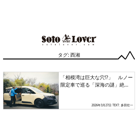
タグ: 西湘
「相模湾は巨大な穴!?」 ルノー
限定車で巡る「深海の謎」絶景
と旬を味わう休日
2026年3月27日
TEXT: 多田壮一