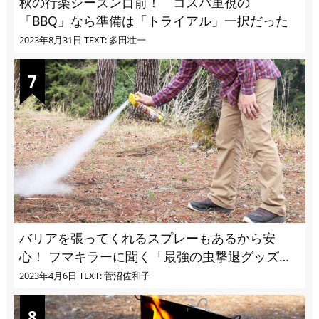
秋の行楽シーズン目前！ コスパ重視の
「BBQ」なら準備は「トライアル」一択だった
2023年8月31日
TEXT: 多田壮一
バリアを張ってくれるスプレーもあるから安
心！ フマキラーに聞く「最強の虫撃退グッズ
vol.4」【キャンプサイトで使う虫よけ】
2023年4月6日
TEXT: 菅沼佐和子