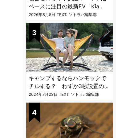
ベースに注目の最新EV「Kia
PV5」専用ベッドキット登場
2026年8月5日
TEXT: ソトラバ編集部
キャンプするならハンモックで
チルする？ わずか3秒設置の本
格派ハンモックスタンドが機能
2024年7月23日
TEXT: ソトラバ編集部
的過ぎる