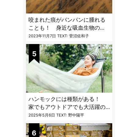
咬まれた痕がパンパンに腫れる
ことも！ 身近な吸血生物の
〝生態と対策〟【vol.04 ア
2023年11月7日
TEXT: 菅沼佐和子
ブ・ブユ・ヌカカ】
ハンモックには種類がある！
家でもアウトドアでも大活躍の
ハンモックの特徴と選び方のコ
2025年5月6日
TEXT: 野中陽平
ツとは