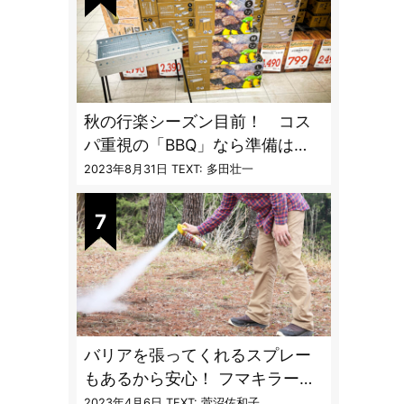
秋の行楽シーズン目前！ コス
パ重視の「BBQ」なら準備は
「トライアル」一択だった
2023年8月31日
TEXT: 多田壮一
バリアを張ってくれるスプレー
もあるから安心！ フマキラーに
聞く「最強の虫撃退グッズ
2023年4月6日
TEXT: 菅沼佐和子