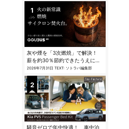
灰や煙を「3次燃焼」で解決！
薪を約30％節約できたうえに炎
も美しくなった焚火台
2026年7月31日
TEXT: ソトラバ編集部
騒音ゼロで年中快適！ 車中泊