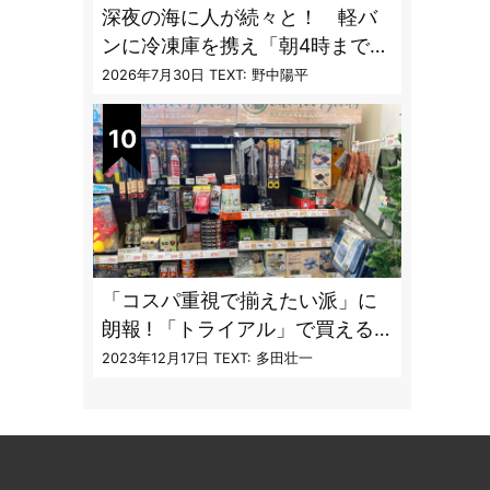
深夜の海に人が続々と！ 軽バ
ンに冷凍庫を携え「朝4時までホ
タルイカ掬い」の奮闘記
2026年7月30日
TEXT: 野中陽平
「コスパ重視で揃えたい派」に
朗報 ! 「トライアル」で買える
キャンプ道具7品
2023年12月17日
TEXT: 多田壮一