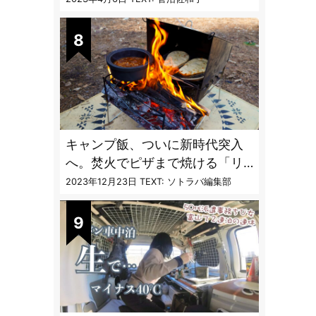
vol.4」【キャンプサイトで使う
虫よけ】
キャンプ飯、ついに新時代突入
へ。焚火でピザまで焼ける「リ
フレクターオーブン」がスゴす
2023年12月23日
TEXT: ソトラバ編集部
ぎる