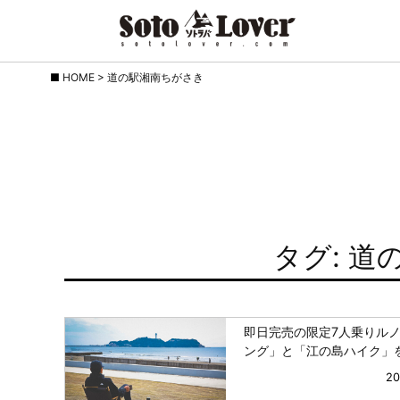
Skip
HOME
>
道の駅湘南ちがさき
to
content
タグ: 
即日完売の限定7人乗りル
ング」と「江の島ハイク」
2