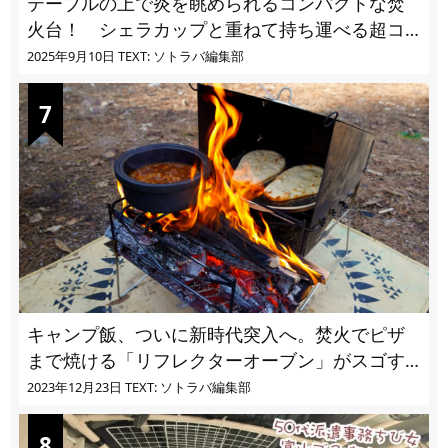
テーブルの上で炎を眺められるコンパクトな焚
火台！ シェラカップと重ねて持ち運べる超コ
ンパクト収納
2025年9月10日
TEXT: ソトラバ編集部
キャンプ飯、ついに新時代突入へ。焚火でピザ
まで焼ける「リフレクターオーブン」がスゴす
ぎる
2023年12月23日
TEXT: ソトラバ編集部