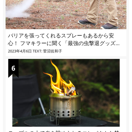
バリアを張ってくれるスプレーもあるから安
心！ フマキラーに聞く「最強の虫撃退グッズ
vol.4」【キャンプサイトで使う虫よけ】
2023年4月6日
TEXT: 菅沼佐和子