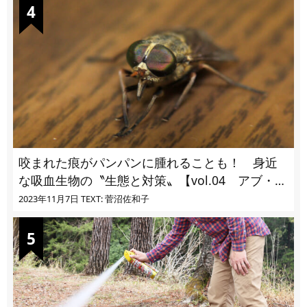
咬まれた痕がパンパンに腫れることも！ 身近
な吸血生物の〝生態と対策〟【vol.04 アブ・ブ
ユ・ヌカカ】
2023年11月7日
TEXT: 菅沼佐和子