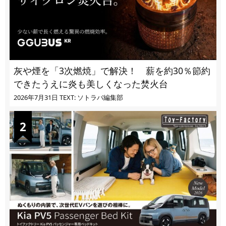
灰や煙を「3次燃焼」で解決！ 薪を約30％節約
できたうえに炎も美しくなった焚火台
2026年7月31日
TEXT: ソトラバ編集部