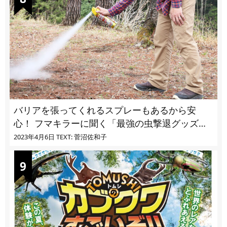
バリアを張ってくれるスプレーもあるから安
心！ フマキラーに聞く「最強の虫撃退グッズ
vol.4」【キャンプサイトで使う虫よけ】
2023年4月6日
TEXT: 菅沼佐和子