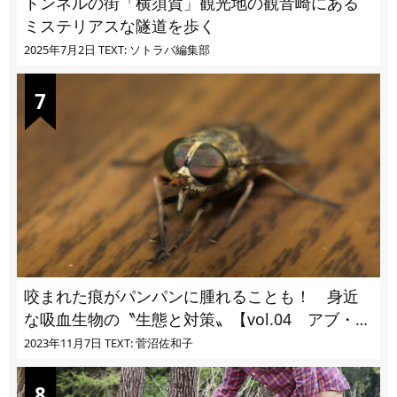
トンネルの街「横須賀」観光地の観音崎にある
ミステリアスな隧道を歩く
2025年7月2日
TEXT: ソトラバ編集部
咬まれた痕がパンパンに腫れることも！ 身近
な吸血生物の〝生態と対策〟【vol.04 アブ・ブ
ユ・ヌカカ】
2023年11月7日
TEXT: 菅沼佐和子