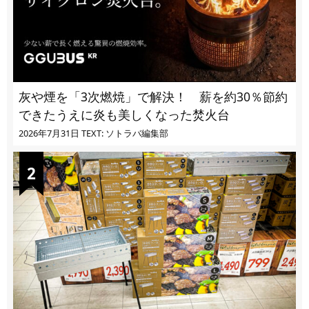
灰や煙を「3次燃焼」で解決！ 薪を約30％節約
できたうえに炎も美しくなった焚火台
2026年7月31日
TEXT: ソトラバ編集部