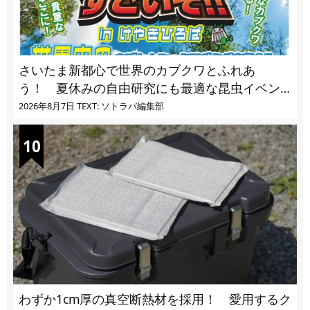
さいたま新都心で世界のカブクワとふれあ
う！ 夏休みの自由研究にも最適な昆虫イベン
ト
2026年8月7日
TEXT: ソトラバ編集部
わずか1cm厚の真空断熱材を採用！ 愛用するク