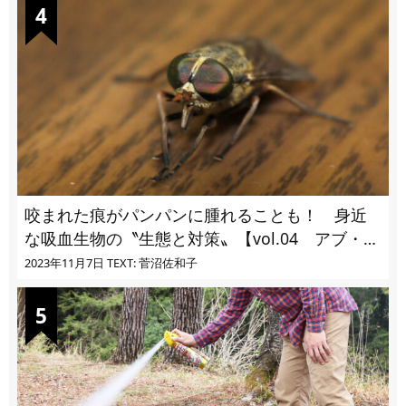
咬まれた痕がパンパンに腫れることも！ 身近
な吸血生物の〝生態と対策〟【vol.04 アブ・ブ
ユ・ヌカカ】
2023年11月7日
TEXT: 菅沼佐和子