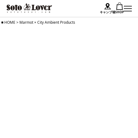
キャンプ場
SHOP
Skip
HOME
>
Marmot × City Ambient Products
to
content