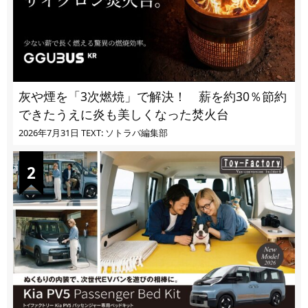
灰や煙を「3次燃焼」で解決！ 薪を約30％節約
できたうえに炎も美しくなった焚火台
2026年7月31日
TEXT: ソトラバ編集部