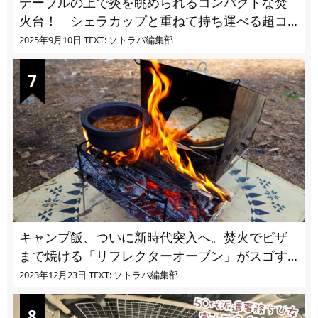
テーブルの上で炎を眺められるコンパクトな焚
火台！ シェラカップと重ねて持ち運べる超コ
ンパクト収納
2025年9月10日
TEXT: ソトラバ編集部
キャンプ飯、ついに新時代突入へ。焚火でピザ
まで焼ける「リフレクターオーブン」がスゴす
ぎる
2023年12月23日
TEXT: ソトラバ編集部