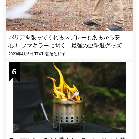
バリアを張ってくれるスプレーもあるから安
心！ フマキラーに聞く「最強の虫撃退グッズ
vol.4」【キャンプサイトで使う虫よけ】
2023年4月6日
TEXT: 菅沼佐和子