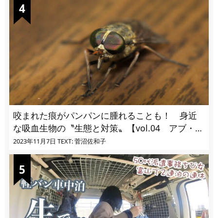
咬まれた痕がパンパンに腫れることも！ 身近
な吸血生物の〝生態と対策〟【vol.04 アブ・ブ
ユ・ヌカカ】
2023年11月7日
TEXT: 菅沼佐和子