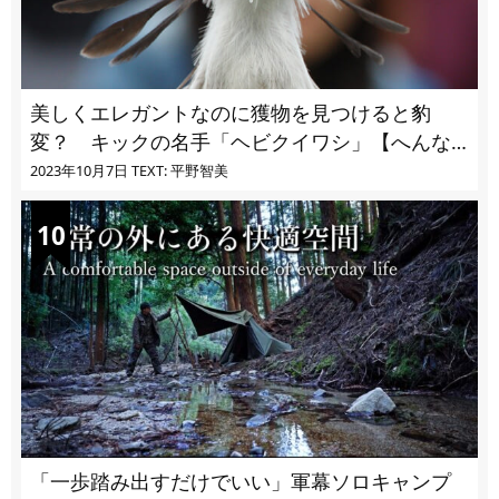
美しくエレガントなのに獲物を見つけると豹
変？ キックの名手「ヘビクイワシ」【へんな
いきもの・鳥編 vol.03】
2023年10月7日
TEXT: 平野智美
「一歩踏み出すだけでいい」軍幕ソロキャンプ