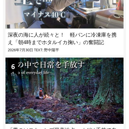
深夜の海に人が続々と！ 軽バンに冷凍庫を携
え「朝4時までホタルイカ掬い」の奮闘記
2026年7月30日
TEXT: 野中陽平