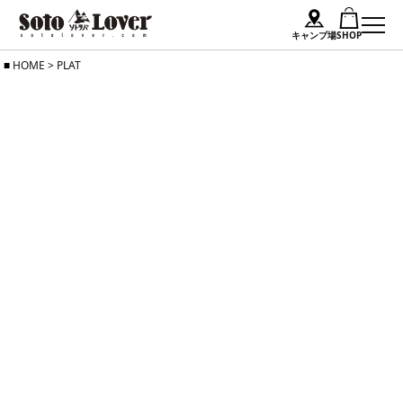
キャンプ場
SHOP
Skip
HOME
>
PLAT
to
content