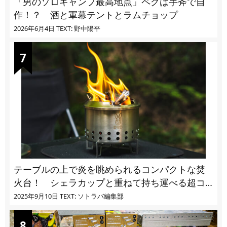
「男のソロキャンプ最高地点」ペグは手斧で自
作！？ 酒と軍幕テントとラムチョップ
2026年6月4日
TEXT: 野中陽平
テーブルの上で炎を眺められるコンパクトな焚
火台！ シェラカップと重ねて持ち運べる超コ
ンパクト収納
2025年9月10日
TEXT: ソトラバ編集部