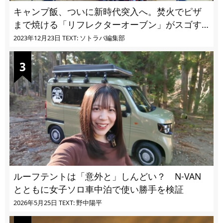
キャンプ飯、ついに新時代突入へ。焚火でピザ
まで焼ける「リフレクターオーブン」がスゴす
ぎる
2023年12月23日
TEXT: ソトラバ編集部
ルーフテントは「意外と」しんどい？ N-VAN
とともに女子ソロ車中泊で使い勝手を検証
2026年5月25日
TEXT: 野中陽平