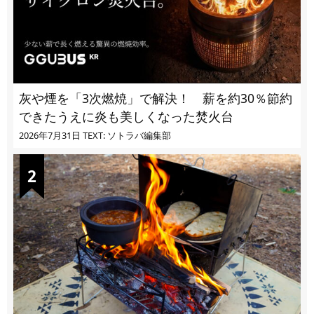
灰や煙を「3次燃焼」で解決！ 薪を約30％節約
できたうえに炎も美しくなった焚火台
2026年7月31日
TEXT: ソトラバ編集部