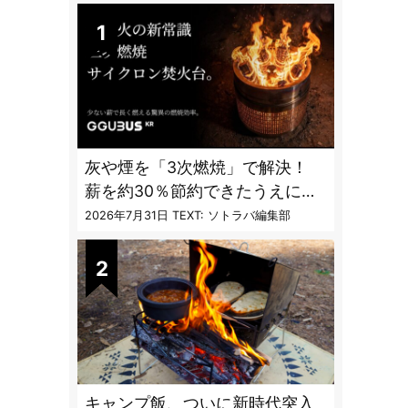
灰や煙を「3次燃焼」で解決！
薪を約30％節約できたうえに炎
も美しくなった焚火台
2026年7月31日
TEXT: ソトラバ編集部
キャンプ飯、ついに新時代突入