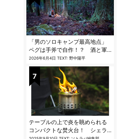
「男のソロキャンプ最高地点」
ペグは手斧で自作！？ 酒と軍
幕テントとラムチョップ
2026年6月4日
TEXT: 野中陽平
テーブルの上で炎を眺められる
コンパクトな焚火台！ シェラ
カップと重ねて持ち運べる超コ
2025年9月10日
TEXT: ソトラバ編集部