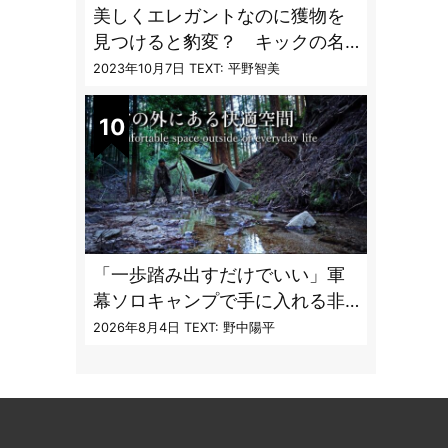
美しくエレガントなのに獲物を
見つけると豹変？ キックの名
手「ヘビクイワシ」【へんない
2023年10月7日
TEXT: 平野智美
きもの・鳥編 vol.03】
「一歩踏み出すだけでいい」軍
幕ソロキャンプで手に入れる非
日常のコンフォートゾーンと癒
2026年8月4日
TEXT: 野中陽平
し