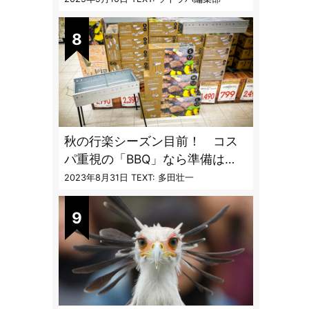
ンパクト収納
秋の行楽シーズン目前！ コス
パ重視の「BBQ」なら準備は
「トライアル」一択だった
2023年8月31日
TEXT: 多田壮一