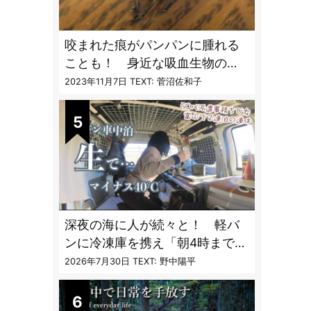
咬まれた痕がパンパンに腫れる
ことも！ 身近な吸血生物の
〝生態と対策〟【vol.04 ア
2023年11月7日
TEXT: 菅沼佐和子
ブ・ブユ・ヌカカ】
深夜の海に人が続々と！ 軽バ
ンに冷凍庫を携え「朝4時までホ
タルイカ掬い」の奮闘記
2026年7月30日
TEXT: 野中陽平