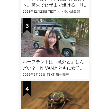
へ。焚火でピザまで焼ける「リ
フレクターオーブン」がスゴす
2023年12月23日
TEXT: ソトラバ編集部
ぎる
ルーフテントは「意外と」しん
どい？ N-VANとともに女子ソ
ロ車中泊で使い勝手を検証
2026年5月25日
TEXT: 野中陽平