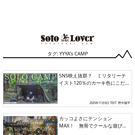
タグ: YYYA’s CAMP
SNS映え抜群？ ミリタリーテ
イスト120％のカーキ色にこだわ
ったキャンプ道具でくつろぎの
ソロキャンでキャンプ料理を楽
2025年11月6日
TEXT: 野中陽平
しむ
カッコよさにテンション
MAX！ 無骨でクールな遊び心
も忘れない「キャンプギア開封