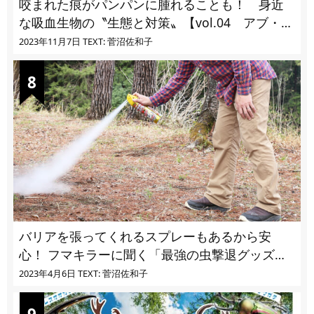
咬まれた痕がパンパンに腫れることも！ 身近
な吸血生物の〝生態と対策〟【vol.04 アブ・ブ
ユ・ヌカカ】
2023年11月7日
TEXT: 菅沼佐和子
バリアを張ってくれるスプレーもあるから安
心！ フマキラーに聞く「最強の虫撃退グッズ
vol.4」【キャンプサイトで使う虫よけ】
2023年4月6日
TEXT: 菅沼佐和子