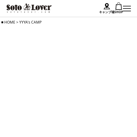
キャンプ場
SHOP
Skip
HOME
>
YYYA's CAMP
to
content