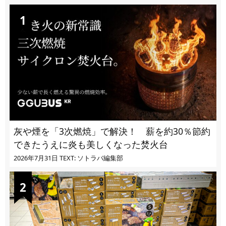
灰や煙を「3次燃焼」で解決！ 薪を約30％節約
できたうえに炎も美しくなった焚火台
2026年7月31日
TEXT: ソトラバ編集部