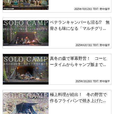
の儀」に視聴者もワクワクが止
2025年10月23日
TEXT: 野中陽平
まらない
ベテランキャンパーも沼る!? 無
骨さも味になる「マルチグリド
ル」で作る贅沢キャンプ飯が絶
品過ぎる
2025年6月13日
TEXT: 野中陽平
真冬の森で軍幕野営！ コーヒ
ータイムからキャンプ飯まです
べてが贅沢な「ソロキャンプ」
に視聴者も思わずオトコ心を刺
2025年3月20日
TEXT: 野中陽平
激される
極上料理が続出！ 冬の野営で
作るフライパンで焼き上げた
「サーモンステーキ丼」が美味
すぎる