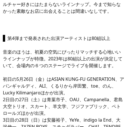
ルチャー好きにはたまらないラインナップ。今まで知らな
かった素敵なお店に出会えることは間違いなしです。
第4弾まで発表された出演アーティストは80組以上
音楽のほうは、初夏の空気にぴったりマッチする心地いい
ラインナップが特徴。2023年は80組以上の出演が決定して
いて、会場内の６つのステージでライブを開催します。
初日の5月26日（金）はASIAN KUNG-FU GENERATION、ア
バンギャルディ、ALI、くるりから岸田繁、toe、のん、
Lucky Kilimanjaroほかが出演。
2日目の27日（土）は青葉市子、OAU、Campanella、君島
大空トリオ、スカート、羊文学、フジファブリック、ペト
ロールズほかが出演。
3日目の28日（日）は安藤裕子、YeYe、indigo la End、大
沢伸一、ZAZEN BOYS、スチャダラパー、CHAI、TENDRE