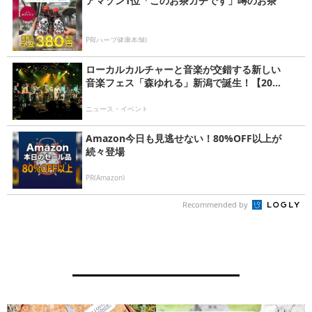
アマゾン1位「このお茶ガチです」噂のお茶
PR(ハーブ健康本舗)
ローカルカルチャーと音楽が交錯する新しい
音楽フェス「森ゆれる」新潟で誕生！【20...
ニュース・イベント
Amazon今日も見逃せない！80%OFF以上が
続々登場
PR(Amazon)
Recommended by