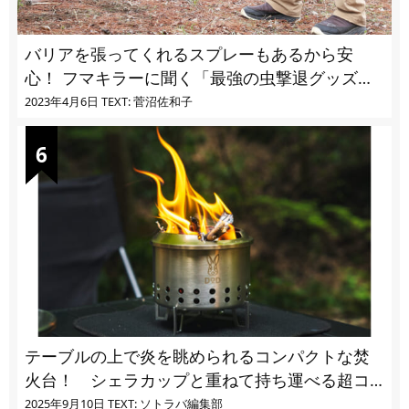
バリアを張ってくれるスプレーもあるから安
心！ フマキラーに聞く「最強の虫撃退グッズ
vol.4」【キャンプサイトで使う虫よけ】
2023年4月6日
TEXT: 菅沼佐和子
テーブルの上で炎を眺められるコンパクトな焚
火台！ シェラカップと重ねて持ち運べる超コ
ンパクト収納
2025年9月10日
TEXT: ソトラバ編集部