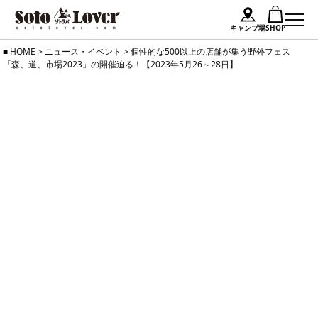
キャンプ場
SHOP
Skip
HOME
>
ニュース・イベント
>
個性的な500以上の店舗が集う野外フェス
「森、道、市場2023」の開催迫る！【2023年5月26～28日】
to
content