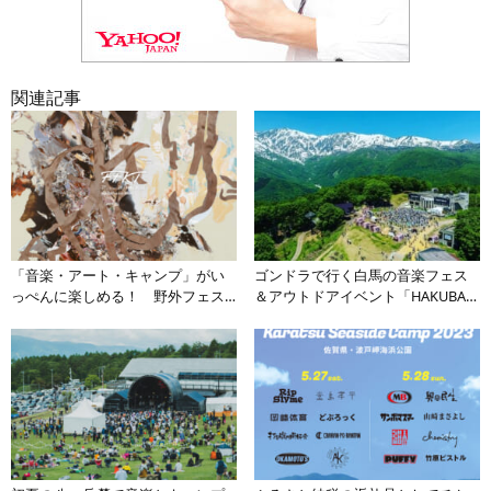
関連記事
「音楽・アート・キャンプ」がい
ゴンドラで行く白馬の音楽フェス
っぺんに楽しめる！ 野外フェス
＆アウトドアイベント「HAKUBA
「FFKT」が信州「こだまの森」で
ヤッホー！FESTIVAL 2023」を満喫
開催【2023年5月27日・28日】
しよう！【2023年5月20日～28日開
催】