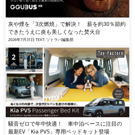
灰や煙を「3次燃焼」で解決！ 薪を約30％節約
できたうえに炎も美しくなった焚火台
2026年7月31日
TEXT: ソトラバ編集部
騒音ゼロで年中快適！ 車中泊ベースに注目の
最新EV「Kia PV5」専用ベッドキット登場