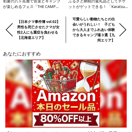
初夏の八ヶ岳麓で音楽とキャンプ
ふるさと納税の返礼品としてチケ
が楽しめるフェス「THE CAMP
ットがゲットできる！ 「Karatsu
BOOK 2023」【2023年6月10日・
Seaside Camp 2023 in 玄界灘」で
11日開催】
春キャンはじめ【5月27・28日】
前
Previous:
Next:
可愛らしい動物たちとの出
【日本クマ事件簿 vol.02】
会いがうれしい！ 子ども
の
男性を死亡させたクマが女
から大人までふれあい体験
性2人にも重症を負わせる
記
できるキャンプ場３選【九
【北海道エリア】
事・
州エリア】
次
あなたにおすすめ
の
記
事