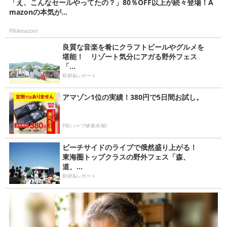
「え、こんなセールやってたの？」80％OFF以上が続々登場！A
mazonの本気が...
PR(Amazon)
良質な音楽を肴にクラフトビールやグルメを
堪能！ リゾート気分にアガる野外フェス
「...
取材&レポート
アマゾン1位の実績！380円で5日間お試し。
PR(ハーブ健康本舗)
ビーチサイドのライブで俄然盛り上がる！
東海圏トップクラスの野外フェス「森、
道、...
取材&レポート