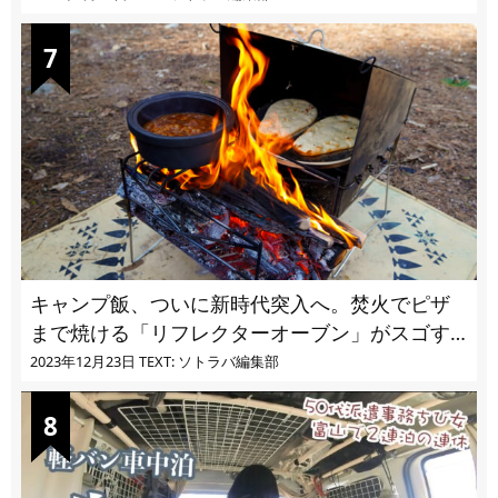
キャンプ飯、ついに新時代突入へ。焚火でピザ
まで焼ける「リフレクターオーブン」がスゴす
ぎる
2023年12月23日
TEXT: ソトラバ編集部