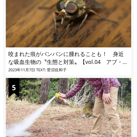
咬まれた痕がパンパンに腫れることも！ 身近
な吸血生物の〝生態と対策〟【vol.04 アブ・ブ
ユ・ヌカカ】
2023年11月7日
TEXT: 菅沼佐和子