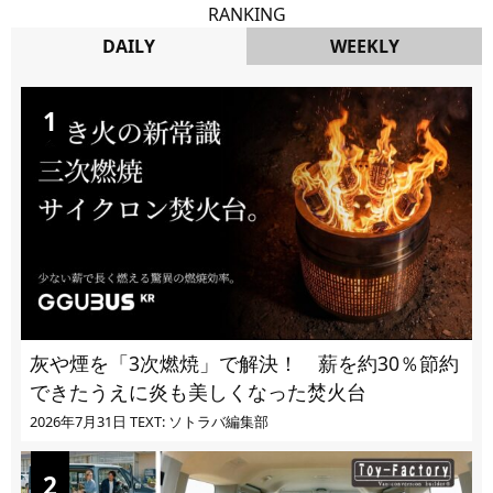
RANKING
DAILY
WEEKLY
DAILY
灰や煙を「3次燃焼」で解決！ 薪を約30％節約
できたうえに炎も美しくなった焚火台
2026年7月31日
TEXT: ソトラバ編集部