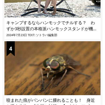
キャンプするならハンモックでチルする？ わ
ずか3秒設置の本格派ハンモックスタンドが機能
的過ぎる
2024年7月23日
TEXT: ソトラバ編集部
咬まれた痕がパンパンに腫れることも！ 身近