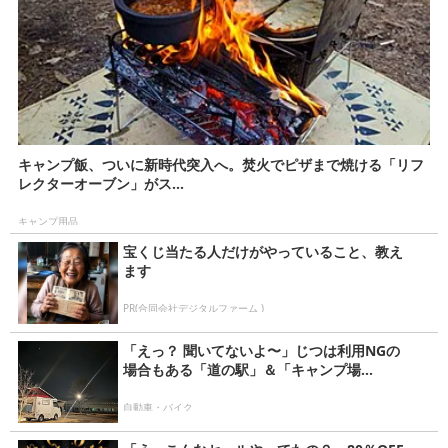
キャンプ飯、ついに新時代突入へ。焚火でピザまで焼ける「リフ
レクターオーブン」がス...
キャンプ用品
宝くじ当たる人だけがやっていること、教え
ます
PR(合同会社デジタルファーム )
「えっ？ 聞いてないよ〜」じつは利用NGの
場合もある「道の駅」＆「キャンプ場...
自動車・バイク