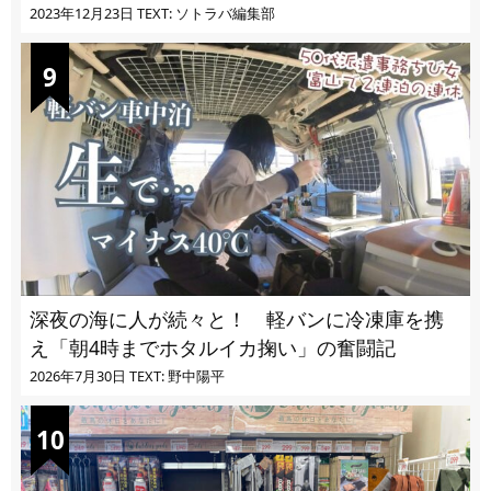
ぎる
2023年12月23日
TEXT: ソトラバ編集部
深夜の海に人が続々と！ 軽バンに冷凍庫を携
え「朝4時までホタルイカ掬い」の奮闘記
2026年7月30日
TEXT: 野中陽平