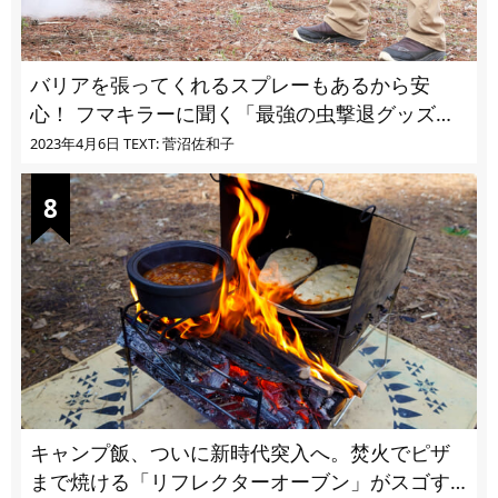
バリアを張ってくれるスプレーもあるから安
心！ フマキラーに聞く「最強の虫撃退グッズ
vol.4」【キャンプサイトで使う虫よけ】
2023年4月6日
TEXT: 菅沼佐和子
キャンプ飯、ついに新時代突入へ。焚火でピザ
まで焼ける「リフレクターオーブン」がスゴす