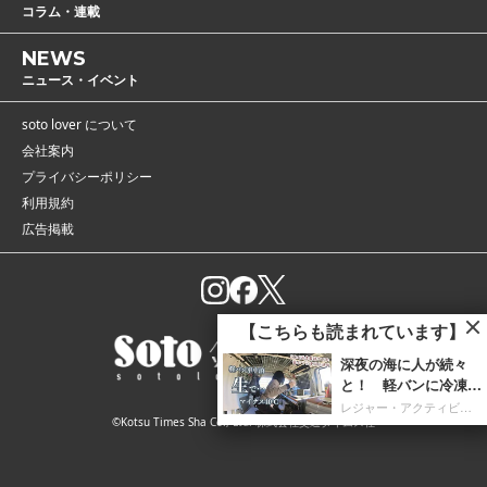
コラム・連載
NEWS
ニュース・イベント
soto lover について
会社案内
プライバシーポリシー
利用規約
広告掲載
【こちらも読まれています】
深夜の海に人が続々
と！ 軽バンに冷凍庫
を携え「朝4時までホ
レジャー・アクティビティ
©Kotsu Times Sha Co., Ltd. 株式会社交通タイムス社
タルイカ掬い」の奮闘
記