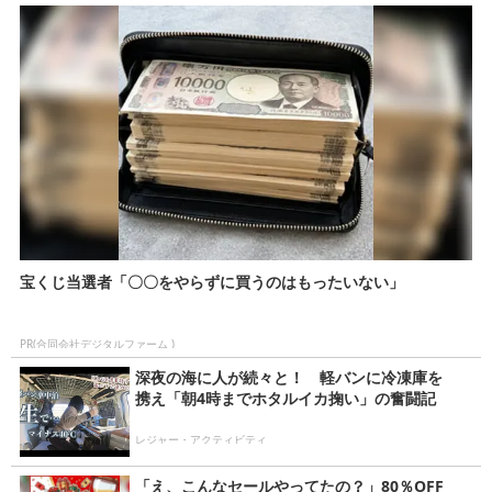
宝くじ当選者「〇〇をやらずに買うのはもったいない」
PR(合同会社デジタルファーム )
深夜の海に人が続々と！ 軽バンに冷凍庫を
携え「朝4時までホタルイカ掬い」の奮闘記
レジャー・アクティビティ
「え、こんなセールやってたの？」80％OFF