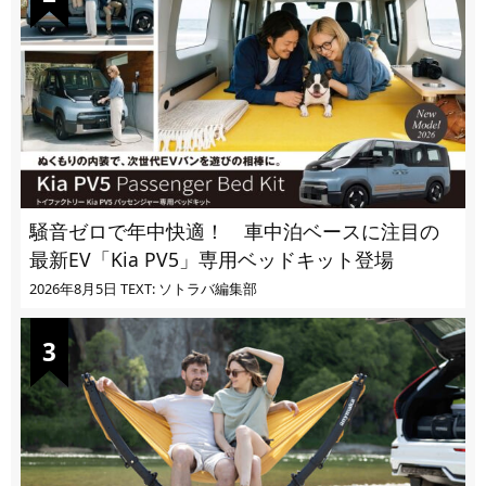
騒音ゼロで年中快適！ 車中泊ベースに注目の
最新EV「Kia PV5」専用ベッドキット登場
2026年8月5日
TEXT: ソトラバ編集部