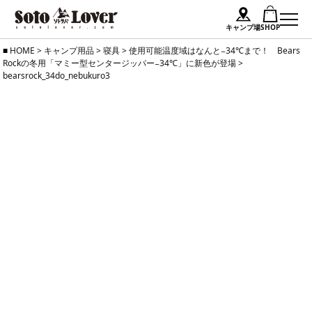
キャンプ場
SHOP
Skip
HOME
>
キャンプ用品
>
寝具
>
使用可能温度域はなんと−34℃まで！ Bears
Rockの冬用「マミー型センタージッパー−34℃」に新色が登場
>
to
bearsrock_34do_nebukuro3
content