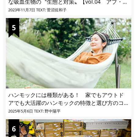
な吸血生物の〝生態と対策〟【vol.04 アブ・ブ
ユ・ヌカカ】
2023年11月7日
TEXT: 菅沼佐和子
ハンモックには種類がある！ 家でもアウトド
アでも大活躍のハンモックの特徴と選び方のコ
ツとは
2025年5月6日
TEXT: 野中陽平