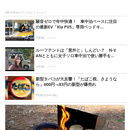
PR(合同会社デジタルファーム )
騒音ゼロで年中快適！ 車中泊ベースに注目
の最新EV「Kia PV5」専用ベッドキ...
自動車・バイク
ルーフテントは「意外と」しんどい？ N-V
ANとともに女子ソロ車中泊で使い勝手を...
自動車・バイク
新型タバコが大反響！「たばこ税、さような
ら」600円→83円の新型が爆売れ
PR(株式会社HAL)