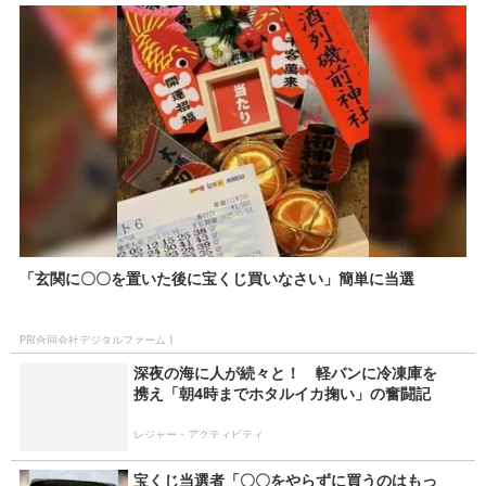
「玄関に〇〇を置いた後に宝くじ買いなさい」簡単に当選
PR(合同会社デジタルファーム )
深夜の海に人が続々と！ 軽バンに冷凍庫を
携え「朝4時までホタルイカ掬い」の奮闘記
レジャー・アクティビティ
宝くじ当選者「〇〇をやらずに買うのはもっ