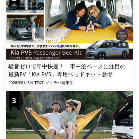
騒音ゼロで年中快適！ 車中泊ベースに注目の
最新EV「Kia PV5」専用ベッドキット登場
2026年8月5日
TEXT: ソトラバ編集部