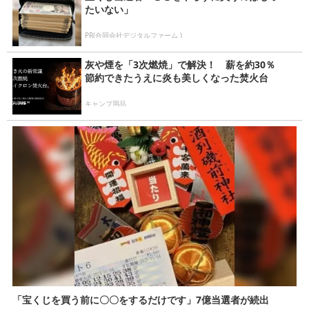
たいない」
PR(合同会社デジタルファーム )
灰や煙を「3次燃焼」で解決！ 薪を約30％
節約できたうえに炎も美しくなった焚火台
キャンプ用品
「宝くじを買う前に〇〇をするだけです」7億当選者が続出