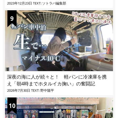
ぎる
2023年12月23日
TEXT: ソトラバ編集部
深夜の海に人が続々と！ 軽バンに冷凍庫を携
え「朝4時までホタルイカ掬い」の奮闘記
2026年7月30日
TEXT: 野中陽平