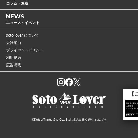
コラム・連載
NEWS
ニュース・イベント
soto lover について
会社案内
プライバシーポリシー
利用規約
広告掲載
【こちらも読まれています】
灰や煙を「3次燃焼」
で解決！ 薪を約3
0％節約できたうえに
キャンプ用品
©Kotsu Times Sha Co., Ltd. 株式会社交通タイムス社
炎も美しくなった焚火
台