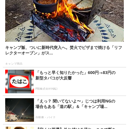
キャンプ飯、ついに新時代突入へ。焚火でピザまで焼ける「リフ
レクターオーブン」がス...
キャンプ用品
「もっと早く知りたかった」600円→83円の
新型タバコが大反響
PR(株式会社HAL)
「えっ？ 聞いてないよ〜」じつは利用NGの
場合もある「道の駅」＆「キャンプ場...
自動車・バイク