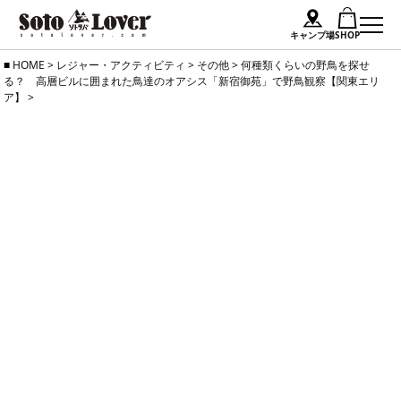
キャンプ場
SHOP
Skip
HOME
>
レジャー・アクティビティ
>
その他
>
何種類くらいの野鳥を探せ
る？ 高層ビルに囲まれた鳥達のオアシス「新宿御苑」で野鳥観察【関東エリ
to
ア】
>
content