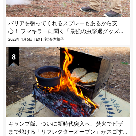
バリアを張ってくれるスプレーもあるから安
心！ フマキラーに聞く「最強の虫撃退グッズ
vol.4」【キャンプサイトで使う虫よけ】
2023年4月6日
TEXT: 菅沼佐和子
キャンプ飯、ついに新時代突入へ。焚火でピザ
まで焼ける「リフレクターオーブン」がスゴす