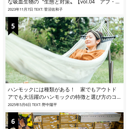
な吸血生物の〝生態と対策〟【vol.04 アブ・ブ
ユ・ヌカカ】
2023年11月7日
TEXT: 菅沼佐和子
ハンモックには種類がある！ 家でもアウトド
アでも大活躍のハンモックの特徴と選び方のコ
ツとは
2025年5月6日
TEXT: 野中陽平