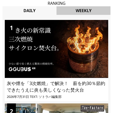
RANKING
DAILY
WEEKLY
DAILY
灰や煙を「3次燃焼」で解決！ 薪を約30％節約
できたうえに炎も美しくなった焚火台
2026年7月31日
TEXT: ソトラバ編集部