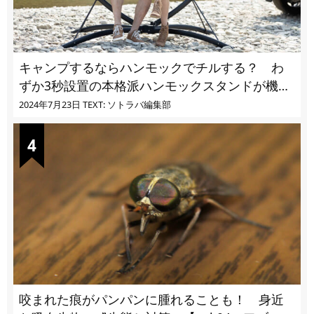
キャンプするならハンモックでチルする？ わ
ずか3秒設置の本格派ハンモックスタンドが機能
的過ぎる
2024年7月23日
TEXT: ソトラバ編集部
咬まれた痕がパンパンに腫れることも！ 身近