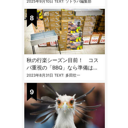
カップと重ねて持ち運べる超コ
2025年9月10日
TEXT: ソトラバ編集部
ンパクト収納
秋の行楽シーズン目前！ コス
パ重視の「BBQ」なら準備は
「トライアル」一択だった
2023年8月31日
TEXT: 多田壮一