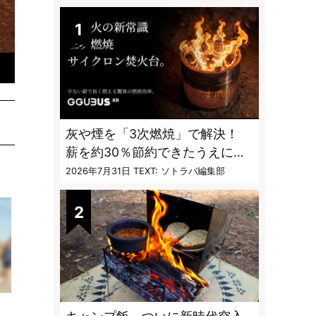
DAILY
灰や煙を「3次燃焼」で解決！
薪を約30％節約できたうえに炎
も美しくなった焚火台
2026年7月31日
TEXT: ソトラバ編集部