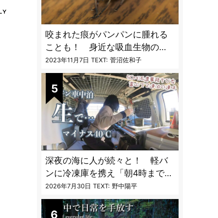
咬まれた痕がパンパンに腫れる
ことも！ 身近な吸血生物の
〝生態と対策〟【vol.04 ア
2023年11月7日
TEXT: 菅沼佐和子
ブ・ブユ・ヌカカ】
深夜の海に人が続々と！ 軽バ
ンに冷凍庫を携え「朝4時までホ
タルイカ掬い」の奮闘記
2026年7月30日
TEXT: 野中陽平