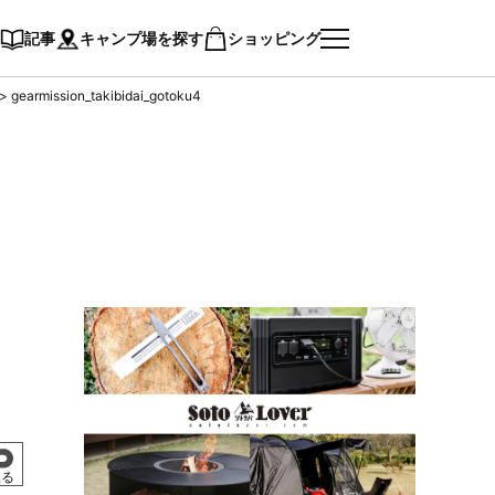
記事
キャンプ場を探す
ショッピング
>
gearmission_takibidai_gotoku4
ト
)
戻る