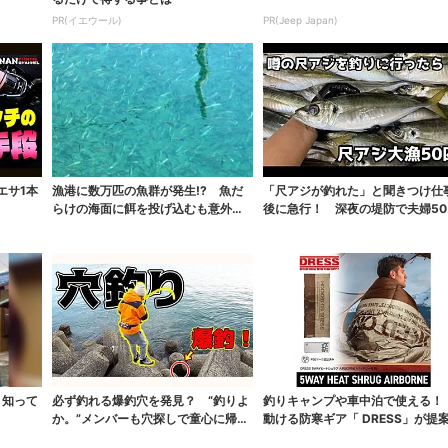
PR(イエウール)
PR(Jeep Japan)
エサ1本
漁港に数万匹の魚群が発生!? 魚だ
「尺アジが釣れた」と聞きつけ仕
らけの海面に餌を投げ込むも意外な
後に急行！ 深夜の堤防で夫婦50
結果やいかに！
以上の爆釣記録
」知って
必ず釣れる爆釣穴を発見？ “釣りよ
釣りキャンプや車中泊で使える
か。”メンバーも穴探しで童心に帰る
動ける防寒ギア「 DRESS」が提
「穴釣り」に...
る最新の冬...