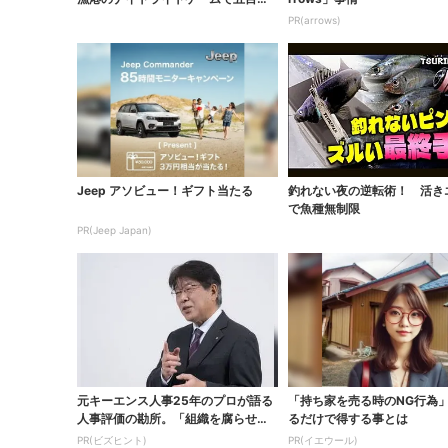
りならぬ六目釣り...
PR(arrows)
Jeep アソビュー！ギフト当たる
釣れない夜の逆転術！ 活き
で魚種無制限
PR(Jeep Japan)
元キーエンス人事25年のプロが語る
「持ち家を売る時のNG行為
人事評価の勘所。「組織を腐らせるN
るだけで得する事とは
G評価」とは...
PR(ビズヒント)
PR(イエウール)