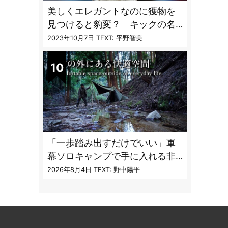
美しくエレガントなのに獲物を
見つけると豹変？ キックの名
手「ヘビクイワシ」【へんない
2023年10月7日
TEXT: 平野智美
きもの・鳥編 vol.03】
「一歩踏み出すだけでいい」軍
幕ソロキャンプで手に入れる非
日常のコンフォートゾーンと癒
2026年8月4日
TEXT: 野中陽平
し