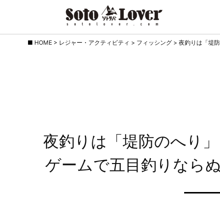
Skip
HOME
>
レジャー・アクティビティ
>
フィッシング
>
夜釣りは「堤防
to
content
夜釣りは「堤防のへり」
ゲームで五目釣りなら