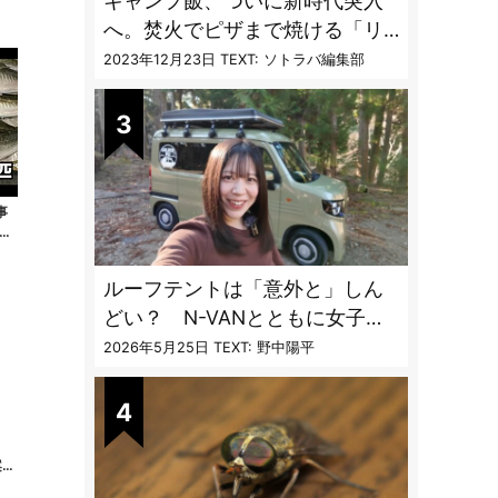
キャンプ飯、ついに新時代突入
へ。焚火でピザまで焼ける「リ
フレクターオーブン」がスゴす
2023年12月23日
TEXT: ソトラバ編集部
ぎる
事
匹
ルーフテントは「意外と」しん
どい？ N-VANとともに女子ソ
ロ車中泊で使い勝手を検証
2026年5月25日
TEXT: 野中陽平
！
案す