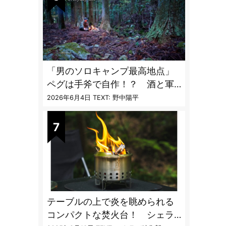
「男のソロキャンプ最高地点」
ペグは手斧で自作！？ 酒と軍
幕テントとラムチョップ
2026年6月4日
TEXT: 野中陽平
テーブルの上で炎を眺められる
コンパクトな焚火台！ シェラ