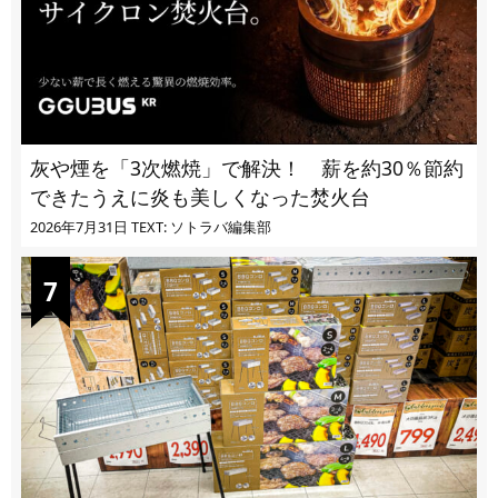
灰や煙を「3次燃焼」で解決！ 薪を約30％節約
できたうえに炎も美しくなった焚火台
2026年7月31日
TEXT: ソトラバ編集部