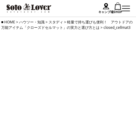
キャンプ場
SHOP
Skip
HOME
>
ハウツー・知識
>
スタディ
>
軽量で持ち運びも便利！ アウトドアの
万能アイテム「クローズドセルマット」の実力と選び方とは
>
closed_cellmat3
to
content