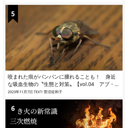
咬まれた痕がパンパンに腫れることも！ 身近
な吸血生物の〝生態と対策〟【vol.04 アブ・ブ
ユ・ヌカカ】
2023年11月7日
TEXT: 菅沼佐和子