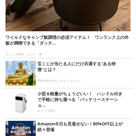
ワイルドなキャンプ飯調理の必須アイテム！ ワンランク上の外
飯が満喫できる「ダッチ...
キャンプ料理・レシピ・酒
宝くじが当たる人にだけ共通する“ある特
徴”とは？
PR(合同会社デジタルファーム )
小型＆軽量がちょうどいい！ ハンドル付き
で手軽に持ち運べる「バッテリーステーシ
ョ...
キャンプ用品
Amazon今日も見逃せない！80%OFF以上が
続々登場