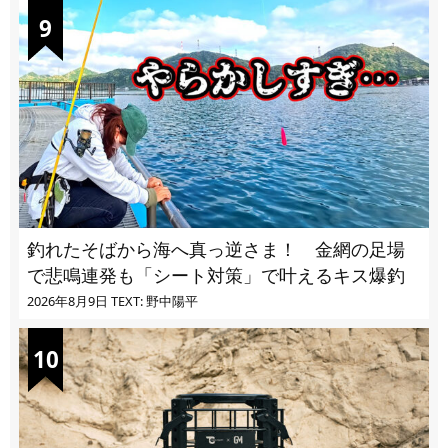
釣れたそばから海へ真っ逆さま！ 金網の足場
で悲鳴連発も「シート対策」で叶えるキス爆釣
2026年8月9日
TEXT: 野中陽平