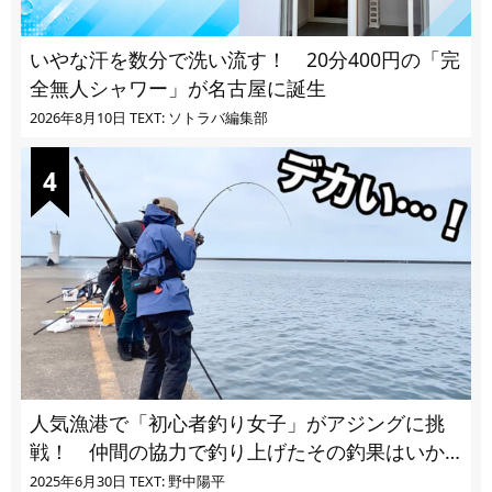
いやな汗を数分で洗い流す！ 20分400円の「完
全無人シャワー」が名古屋に誕生
2026年8月10日
TEXT: ソトラバ編集部
人気漁港で「初心者釣り女子」がアジングに挑
戦！ 仲間の協力で釣り上げたその釣果はいか
に!?
2025年6月30日
TEXT: 野中陽平