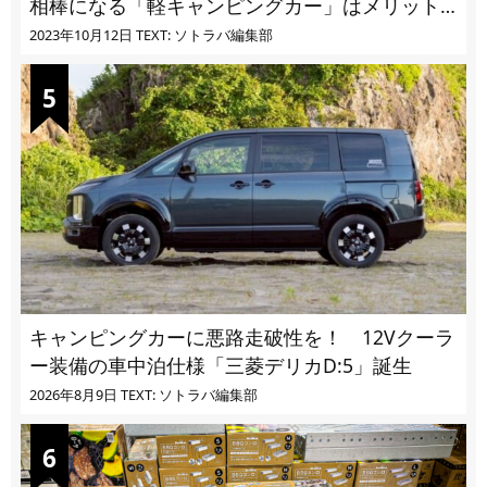
相棒になる「軽キャンピングカー」はメリット
ばかり
2023年10月12日
TEXT: ソトラバ編集部
キャンピングカーに悪路走破性を！ 12Vクーラ
ー装備の車中泊仕様「三菱デリカD:5」誕生
2026年8月9日
TEXT: ソトラバ編集部