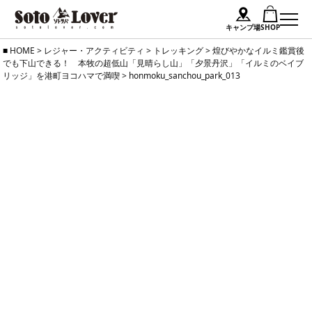
キャンプ場
SHOP
Skip
HOME
>
レジャー・アクティビティ
>
トレッキング
>
煌びやかなイルミ鑑賞後
でも下山できる！ 本牧の超低山「見晴らし山」「夕景丹沢」「イルミのベイブ
to
リッジ」を港町ヨコハマで満喫
>
honmoku_sanchou_park_013
content