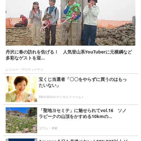
丹沢に春の訪れを告げる！ 人気登山系YouTuberに元横綱など
多彩なゲストを迎...
レジャー・アクティビティ
宝くじ当選者「〇〇をやらずに買うのはもっ
たいない」
PR(合同会社デジタルファーム )
「聖地ヨセミテ」に魅せられてvol.16 ソノ
ラピークの山頂をかすめる10kmの...
コラム・連載