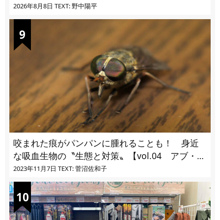
2026年8月8日
TEXT: 野中陽平
咬まれた痕がパンパンに腫れることも！ 身近
な吸血生物の〝生態と対策〟【vol.04 アブ・ブ
ユ・ヌカカ】
2023年11月7日
TEXT: 菅沼佐和子