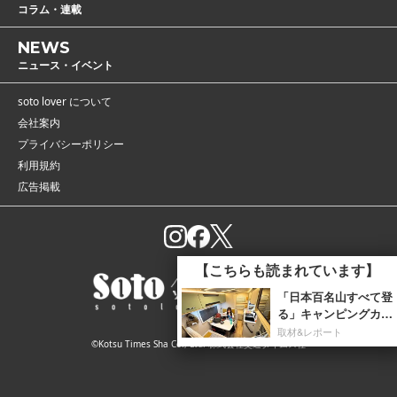
コラム・連載
NEWS
ニュース・イベント
soto lover について
会社案内
プライバシーポリシー
利用規約
広告掲載
【こちらも読まれています】
「日本百名山すべて登
る」キャンピングカー
で愛犬と旅する夫婦の
取材&レポート
©Kotsu Times Sha Co., Ltd. 株式会社交通タイムス社
挑戦がスタート。第
1...