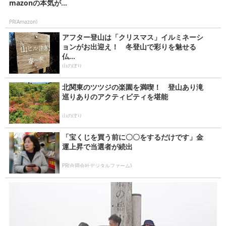
mazonの本気が...
PR(Amazon)
アフター登山は「クリスマス」イルミネーシ
ョンがお出迎え！ 冬登山で彩りを魅せる
仏...
山のぼり
北関東のツツジの楽園を満喫！ 登山あり滝
巡りありのアクティビティを堪能
山のぼり
「宝くじを買う前に〇〇をするだけです」金
運上昇で当選者が続出
PR(合同会社デジタルファーム)