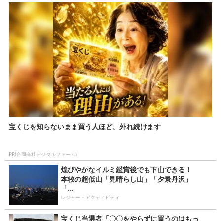
宝くじを知らないまま買う人ほど、外れ続けます
PR(合同会社デジタルファーム)
煌びやかなイルミ鑑賞後でも下山できる！
本牧の超低山「見晴らし山」「夕景丹沢」
「...
レジャー・アクティビティ
宝くじ当選者「〇〇をやらずに買うのはもっ